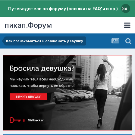
×
Путеводитель по форуму (ссылки на FAQ'и и пр.)
пикап.Форум
Как познакомиться и соблазнить девушку