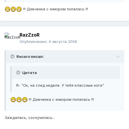
!!! Девченка с юмором попалась !!!
RazZzoR
Опубликовано:
4 августа 2006
Recaro писал:
Цитата
Я- "Ок, на след неделе. У тебя классные ноги"
!!! Девченка с юмором попалась !!!
Заждалась, соскучилась...