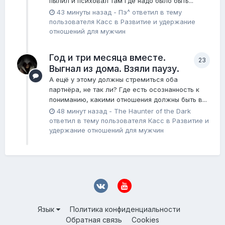
пылил и психовал там где надо было быть...
43 минуты назад
-
Пэ^
ответил в тему
пользователя
Касс
в
Pазвитие и удержание
отношений для мужчин
Год и три месяца вместе.
23
Выгнал из дома. Взяли паузу.
А ещё у этому должны стремиться оба
партнёра, не так ли? Где есть осознанность к
пониманию, какими отношения должны быть в...
48 минут назад
-
The Haunter of the Dark
ответил в тему пользователя
Касс
в
Pазвитие и
удержание отношений для мужчин
Язык
Политика конфиденциальности
Обратная связь
Cookies