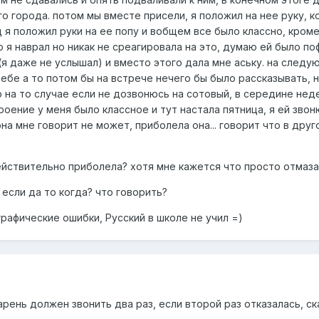
оего города. потом мы вместе присели, я положил на нее руку, 
 я положил руки на ее попу и вобщем все было классно, кроме
то я наврал но никак не среагировала на это, думаю ей было п
 (я даже не услышал) и вместо этого дала мне аську. на следую
ебе а то потом бы на встрече нечего бы было рассказывать, н
 на то случае если не дозвонюсь на сотовый, в середине неде
троение у меня было классное и тут настала пятница, я ей зво
а мне говорит не может, приболела она... говорит что в друго
действительно приболела? хотя мне кажется что просто отмазал
 если да то когда? что говорить?
графические ошибки, Русский в школе не учил =)
арень должен звонить два раз, если второй раз отказалась, 