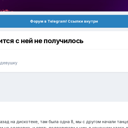
Форум в Telegram! Ссылки внутри
тся с ней не получилось
 девушку
азад на дискотеке, там была одна 8, мы с другом начали танце
м не сдавались и опять подваливали к ним, в конечном этоге д