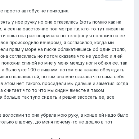
ее просто автобус не приходил.
зять у нее ручку но она отказалась (хоть помню как на
, я сел на расстояние пол метра т.к. кто-то тут писал на
ил и пока она разговаривала по телефону я положил на ее
о все происходило вечером), я согласился, когда мы
сели прям у море на писке облакатившесь об один столб,
она согласилась но потом сказала что не удобно и я ей
 и положил спиной ко мне у меня между ног и обнял ее. так
) а было уже 1:00 с лишним, потом она начала обсуждать
ного шалавистой, потом она мне сказала что сама себя
о в этом нет такого. просидели мы дальше и заметил когда
на считает что то что мы сидим вместе в таком
я больше так тупо сидеть и решил засосать ее, все
ее волосами то она убрала мою руку, в конце ей надо было
 только в щечку, до меня почему-то не дошло в тот