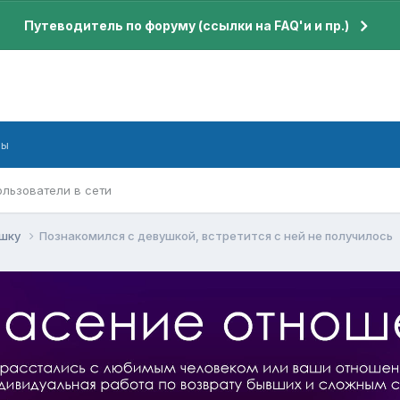
Путеводитель по форуму (ссылки на FAQ'и и пр.)
бы
ользователи в сети
ушку
Познакомился с девушкой, встретится с ней не получилось