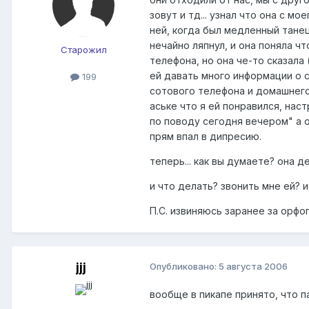
зовут и тд... узнал что она с м
ней, когда был медленный танец
нечайно ляпнул, и она поняла ч
Старожил
телефона, но она че-то сказала
ей давать много информации о с
199
сотового телефона и домашнего
аське что я ей понравился, нас
по поводу сегодня вечером" а он
прям впал в дипресию.
теперь... как вы думаете? она 
и что делать? звонить мне ей? и
П.С. извиняюсь заранее за орфо
jjj
Опубликовано:
5 августа 2006
вообще в пикапе принято, что п