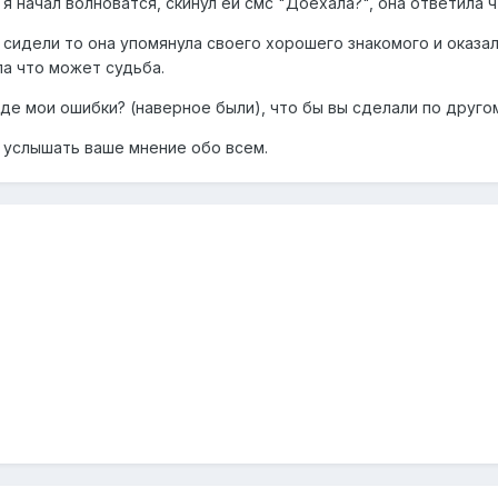
я начал волноватся, скинул ей смс "Доехала?", она ответила ч
ней сидели то она упомянула своего хорошего знакомого и оказ
ла что может судьба.
где мои ошибки? (наверное были), что бы вы сделали по друго
у услышать ваше мнение обо всем.