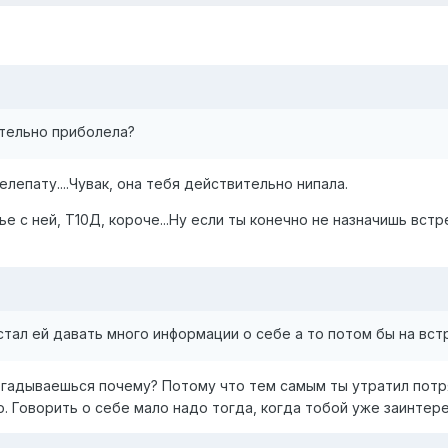
ительно приболела?
лепату....Чувак, она тебя действительно нипала.
е с ней, Т10Д, короче...Ну если ты конечно не назначишь встр
 стал ей давать много информации о себе а то потом бы на вс
Догадываешься почему? Потому что тем самым ты утратил по
. Говорить о себе мало надо тогда, когда тобой уже заинтер