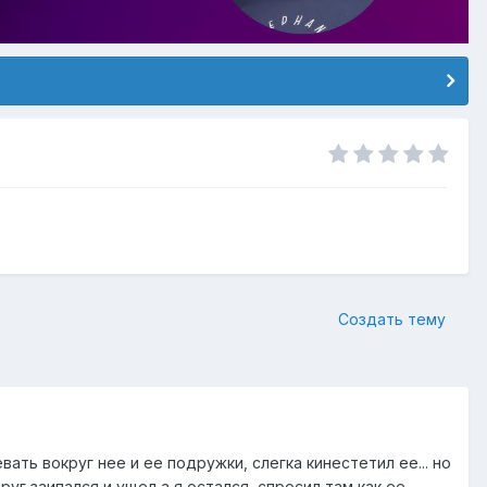
Создать тему
вать вокруг нее и ее подружки, слегка кинестетил ее... но
руг заипался и ущел а я остался, спросил там как ее