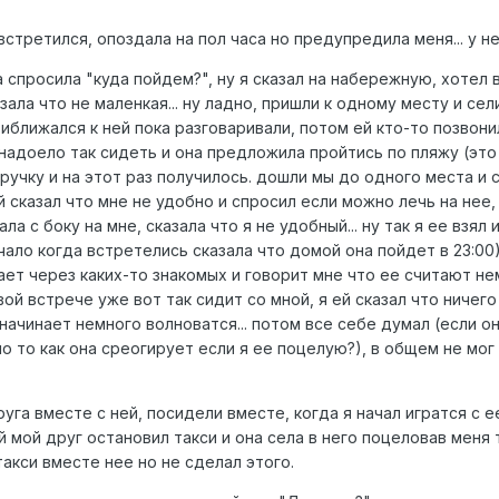
встретился, опоздала на пол часа но предупредила меня... у н
 спросила "куда пойдем?", ну я сказал на набережную, хотел в
зала что не маленкая... ну ладно, пришли к одному месту и сели
приближался к ней пока разговаривали, потом ей кто-то позвон
ей надоело так сидеть и она предложила пройтись по пляжу (эт
 ручку и на этот раз получилось. дошли мы до одного места и 
й сказал что мне не удобно и спросил если можно лечь на нее, 
ла с боку на мне, сказала что я не удобный... ну так я ее взял
ачало когда встретелись сказала что домой она пойдет в 23:00
ет через каких-то знакомых и говорит мне что ее считают нем
вой встрече уже вот так сидит со мной, я ей сказал что ничег
 начинает немного волноватся... потом все себе думал (если о
 то как она среогирует если я ее поцелую?), в общем не мог 
руга вместе с ней, посидели вместе, когда я начал игратся с 
й мой друг остановил такси и она села в него поцеловав меня
такси вместе нее но не сделал этого.