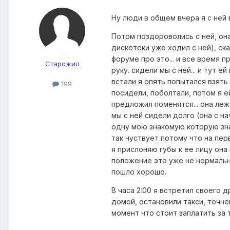
Ну люди в общем вчера я с ней 
Потом поздороволись с ней, она
дискотеки уже ходил с ней), ска
форуме про это... и все время 
Старожил
руку. сидели мы с ней... и тут 
встали я опять попытался взять
199
посидели, поболтали, потом я е
предложил поменятся... она лежа
мы с ней сидели долго (она с н
одну мою знакомую которую зна
так чуствует потому что на пер
я прислоняю губы к ее лицу она
положение это уже не нормально
пошло хорошо.
В часа 2:00 я встретил своего д
домой, остановили такси, точне
момент что стоит заплатить за 