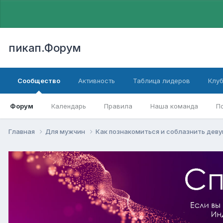
пикап.Форум
Сообщество
Активность
Таблица лидеров
Клу
Форум
Календарь
Правила
Наша команда
П
Главная
Для мужчин
Как познакомиться и соблазнить дев