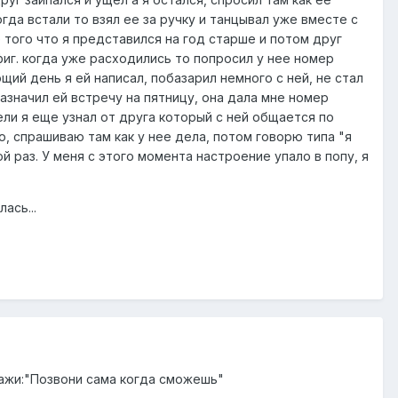
когда встали то взял ее за ручку и танцывал уже вместе с
 того что я представился на год старше и потом друг
офиг. когда уже расходились то попросил у нее номер
щий день я ей написал, побазарил немного с ней, не стал
азначил ей встречу на пятницу, она дала мне номер
ли я еще узнал от друга который с ней общается по
ню, спрашиваю там как у нее дела, потом говорю типа "я
й раз. У меня с этого момента настроение упало в попу, я
ась...
скажи:"Позвони сама когда сможешь"