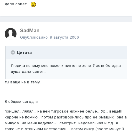
дала совет...
SadMan
Опубликовано:
9 августа 2006
Цитата
Люди,а почему мне помочь никто не хочет? хоть бы одна
душа дала совет...
ты ваще не в тему...
---
В общем сегодня:
пришел.. лялял... на ней тигровое нижнее белье... Уф... вещь!!!
кароче не помню... потом разговорились про ее бывших.. она в
минуса.. на меня надулась... смотрит.. недовольная и т.д.. я
тоже не в отличном настроении.... потом сижу (после минут 3-