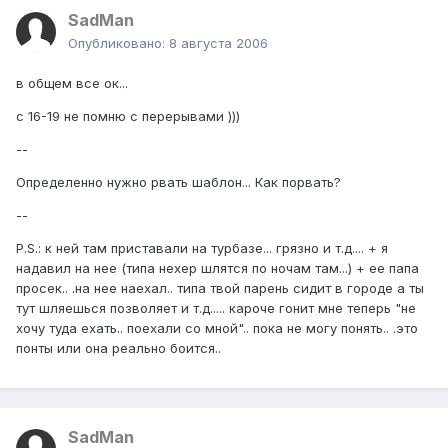
SadMan
Опубликовано:
8 августа 2006
в общем все ок...
с 16-19 не помню с перерывами )))
--
Определенно нужно рвать шаблон... Как порвать?
--
P.S.: к ней там приставали на турбазе... грязно и т.д.... + я
надавил на нее (типа нехер шлятся по ночам там...) + ее папа
просек.. .на нее наехал.. типа твой парень сидит в городе а ты
тут шляешься позволяет и т.д..... кароче гонит мне теперь "не
хочу туда ехать.. поехали со мной".. пока не могу понять.. .это
понты или она реально боится..
SadMan