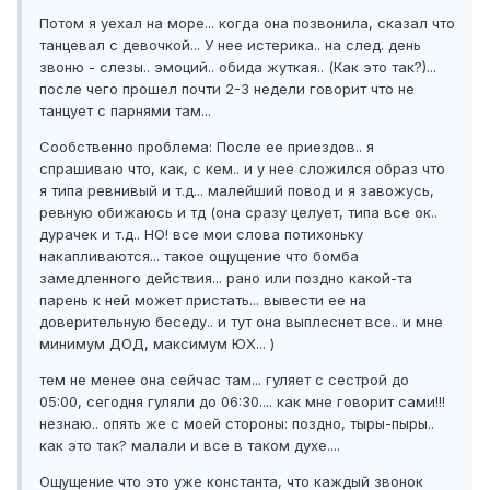
Потом я уехал на море... когда она позвонила, сказал что
танцевал с девочкой... У нее истерика.. на след. день
звоню - слезы.. эмоций.. обида жуткая.. (Как это так?)...
после чего прошел почти 2-3 недели говорит что не
танцует с парнями там...
Сообственно проблема: После ее приездов.. я
спрашиваю что, как, с кем.. и у нее сложился образ что
я типа ревнивый и т.д... малейший повод и я завожусь,
ревную обижаюсь и тд (она сразу целует, типа все ок..
дурачек и т.д.. НО! все мои слова потихоньку
накапливаются... такое ощущение что бомба
замедленного действия... рано или поздно какой-та
парень к ней может пристать... вывести ее на
доверительную беседу.. и тут она выплеснет все.. и мне
минимум ДОД, максимум ЮХ... )
тем не менее она сейчас там... гуляет с сестрой до
05:00, сегодня гуляли до 06:30.... как мне говорит сами!!!
незнаю.. опять же с моей стороны: поздно, тыры-пыры..
как это так? малали и все в таком духе....
Ощущение что это уже константа, что каждый звонок