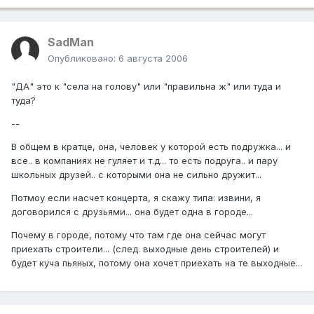
SadMan
Опубликовано:
6 августа 2006
"ДА" это к "села на голову" или "правильна ж" или туда и
туда?
--
В общем в кратце, она, человек у которой есть подружка... и
все.. в компаниях не гуляет и т.д... то есть подруга.. и пару
школьных друзей.. с которыми она не сильно дружит...
Потмоу если насчет концерта, я скажу типа: извини, я
договорился с друзьями... она будет одна в городе...
Почему в городе, потому что там где она сейчас могут
приехать строители... (след. выходные день строителей) и
будет куча пьяных, потому она хочет приехать на те выходные...