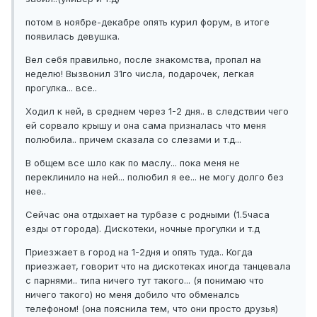
потом в ноябре-декабре опять курил форум, в итоге
появилась девушка.
Вел себя правильно, после знакомства, пропал на
неделю! Вызвонил 31го числа, подарочек, легкая
прогулка... все..
Ходил к ней, в среднем через 1-2 дня.. в следствии чего
ей сорвало крышу и она сама призналась что меня
полюбила.. причем сказала со слезами и т.д...
В общем все шло как по маслу... пока меня не
переклинило на ней... полюбил я ее... не могу долго без
нее..
Сейчас она отдыхает на турбазе с родными (1.5часа
езды от города). Дискотеки, ночные прогулки и т.д
Приезжает в город на 1-2дня и опять туда.. Когда
приезжает, говорит что на дискотеках иногда танцевала
с парнями.. типа ничего тут такого... (я понимаю что
ничего такого) но меня добило что обменалсь
телефоном! (она пояснила тем, что они просто друзья)