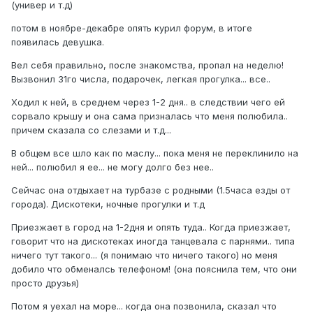
(универ и т.д)
потом в ноябре-декабре опять курил форум, в итоге
появилась девушка.
Вел себя правильно, после знакомства, пропал на неделю!
Вызвонил 31го числа, подарочек, легкая прогулка... все..
Ходил к ней, в среднем через 1-2 дня.. в следствии чего ей
сорвало крышу и она сама призналась что меня полюбила..
причем сказала со слезами и т.д...
В общем все шло как по маслу... пока меня не переклинило на
ней... полюбил я ее... не могу долго без нее..
Сейчас она отдыхает на турбазе с родными (1.5часа езды от
города). Дискотеки, ночные прогулки и т.д
Приезжает в город на 1-2дня и опять туда.. Когда приезжает,
говорит что на дискотеках иногда танцевала с парнями.. типа
ничего тут такого... (я понимаю что ничего такого) но меня
добило что обменалсь телефоном! (она пояснила тем, что они
просто друзья)
Потом я уехал на море... когда она позвонила, сказал что