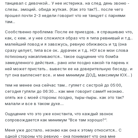
танцевал с девочкой... У нее истерика.. на след. день звоню -
слезы.. эмоций.. обида жуткая.. (Как это так?)... после чего
прошел почти 2-3 недели говорит что не танцует с парнями
там...
Сообственно проблема: После ее приездов.. я спрашиваю что,
как, с кем.. и у нее сложился образ что я типа ревнивый и т.д...
малейший повод и я завожусь, ревную обижаюсь и тд (она
сразу целует, типа все ок.. дурачек и т.д.. НО! все мои слова
потихоньку накапливаются... такое ощущение что бомба
замедленного действия... рано или поздно какой-та парень к
ней может пристать... вывести ее на доверительную беседу.. и
тут она выплеснет все.. и мне минимум ДОД, максимум ЮХ... )
тем не менее она сейчас там... гуляет с сестрой до 05:00,
сегодня гуляли до 06:30.... как мне говорит сами!!! незнаю..
опять же с моей стороны: поздно, тыры-пыры.. как это так?
малали и все в таком духе....
Ощущение что это уже константа, что каждый звонок
сопровождается как минимум "Все там хорошо?".
Меня уже достало.. незнаю как она к этому относится... С
одной стороны что ревную - она понимает что она мне