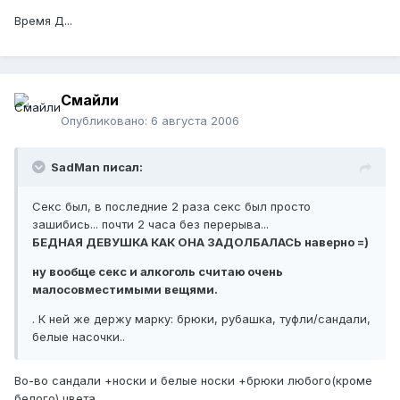
Время Д...
Смайли
Опубликовано:
6 августа 2006
SadMan писал:
Секс был, в последние 2 раза секс был просто
зашибись... почти 2 часа без перерыва...
БЕДНАЯ ДЕВУШКА КАК ОНА ЗАДОЛБАЛАСЬ наверно =)
ну вообще секс и алкоголь считаю очень
малосовместимыми вещями.
. К ней же держу марку: брюки, рубашка, туфли/сандали,
белые насочки..
Во-во сандали +носки и белые носки +брюки любого(кроме
белого) цвета...