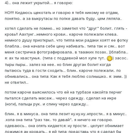
4)... она лежит укрытой.... я говорю:
НО!!!! Кидаюсь щекотать и говорю я тебя никому не отдам,
понятно.. а за выкрутасы по попке давать буду.. цем ляляла..
хотел сделать не помню... но заметил что "друг" болит.. глять -
кровь!! Аахтунг...немного крови... кароче полежали клева..
немного душу приоткрыл.. что типпа мои радаки хоятт ее фотку
блабла... она начала себе цену набивать.. типа так и сяк... вот
меня сестричка фотографировала.. в таааких позах.. ))блабла...
я: ах ты хвастунья.. (типа с поддевкой мол хуле тут..
) засос..
тыры пыры... залез на нее.. но блин друган болит когда
пытаюсь туда в гости сходить... блин.. кароче полежали.. по
обнивались... она типа: Как я тебя люблю солнышко.. я: эмм.. ))
не ответил...
потом кароче выяснилось что ей на турбазе какойта перчег
пытался сделать масаж... через одежду.. сделал на икре
(ноги), пальцы рук.. и спину через одежду...
блин.. я в минуса.. она типа лезит ну.ну.ну..нпрости... я в минус..
.хопа она типа "раз так.. то давай".. я ничего не говорю.
одеваюсь... она опять кидается: ну прости .. целует обнимает
ложимся ан кровать... я ей типа: представь что я сделал бы