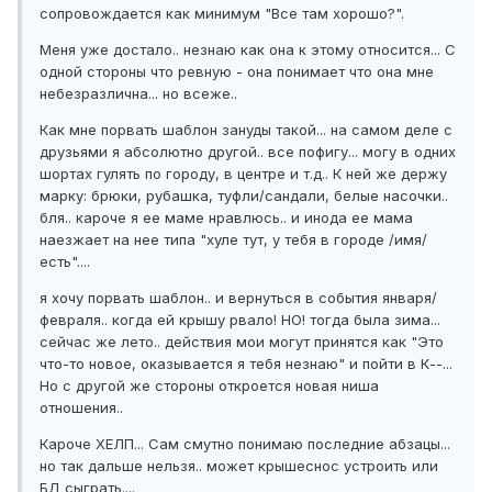
сопровождается как минимум "Все там хорошо?".
Меня уже достало.. незнаю как она к этому относится... С
одной стороны что ревную - она понимает что она мне
небезразлична... но всеже..
Как мне порвать шаблон зануды такой... на самом деле с
друзьями я абсолютно другой.. все пофигу... могу в одних
шортах гулять по городу, в центре и т.д.. К ней же держу
марку: брюки, рубашка, туфли/сандали, белые насочки..
бля.. кароче я ее маме нравлюсь.. и инода ее мама
наезжает на нее типа "хуле тут, у тебя в городе /имя/
есть"....
я хочу порвать шаблон.. и вернуться в события января/
февраля.. когда ей крышу рвало! НО! тогда была зима...
сейчас же лето.. действия мои могут принятся как "Это
что-то новое, оказывается я тебя незнаю" и пойти в К--...
Но с другой же стороны откроется новая ниша
отношения..
Кароче ХЕЛП... Сам смутно понимаю последние абзацы...
но так дальше нельзя.. может крышеснос устроить или
БД сыграть....