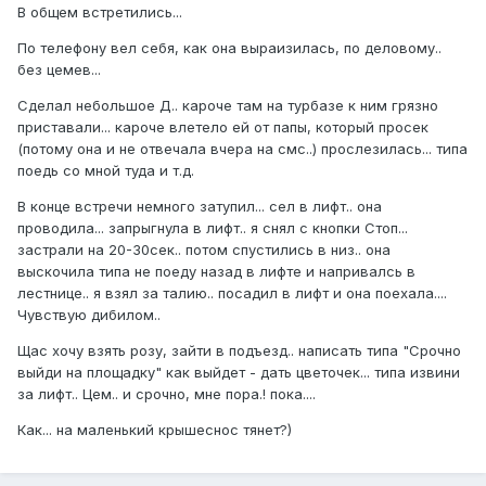
В общем встретились...
По телефону вел себя, как она выраизилась, по деловому..
без цемев...
Сделал небольшое Д.. кароче там на турбазе к ним грязно
приставали... кароче влетело ей от папы, который просек
(потому она и не отвечала вчера на смс..) прослезилась... типа
поедь со мной туда и т.д.
В конце встречи немного затупил... сел в лифт.. она
проводила... запрыгнула в лифт.. я снял с кнопки Стоп...
застрали на 20-30сек.. потом спустились в низ.. она
выскочила типа не поеду назад в лифте и напривалсь в
лестнице.. я взял за талию.. посадил в лифт и она поехала....
Чувствую дибилом..
Щас хочу взять розу, зайти в подъезд.. написать типа "Срочно
выйди на площадку" как выйдет - дать цветочек... типа извини
за лифт.. Цем.. и срочно, мне пора.! пока....
Как... на маленький крышеснос тянет?)