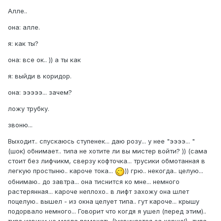
Алле..
она: алле.
я: как ты?
она: все ок.. )) а ты как
я: выйди в коридор.
она: эээээ... зачем?
ложу трубку.
звоню...
Выходит.. спускаюсь ступенек... даю розу... у нее "ээээ... "
(шок) обнимает.. типа не хотите ли вы мистер войти? )) (сама
стоит без лифчикм, сверзу кофточка... трусики обмотанная в
легкую простыню.. кароче тока...
)) грю.. некогда.. целую...
обнимаю.. до завтра... она тиснится ко мне... немного
растерянная... кароче неплохо.. в лифт захожу она шлет
поцелую.. вышел - из окна целует типа.. гут кароче... крышу
подорвало немного... Говорит что когдя я ушел (перед этим)..
типа извини не могла помохать (!извиняется за херню!) ..типа