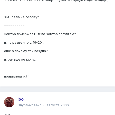
2. со мной поехать на концерт.. (у нас в городе будет концерт)
--
Хм.. села на голову?
==========
Завтра приезжает.. типа завтра погуляем?
я: ну разве что в 19-20...
она: а почему так поздна?
я: раньше не могу...
--
правильна ж? )
loo
Опубликовано:
6 августа 2006