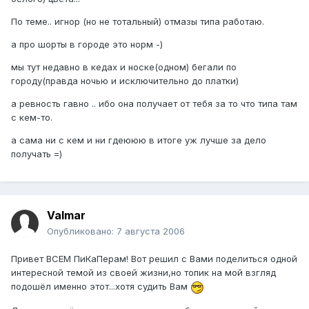
По теме.. игнор (но не тотальный) отмазы типа работаю.
а про шорты в городе это норм -)
мы тут недавно в кедах и носке(одном) бегали по
городу(правда ночью и исключительно до платки)
а ревность гавно .. ибо она получает от тебя за то что типа там
с кем-то.
а сама ни с кем и ни гдеююю в итоге уж лучше за дело
получать =)
Valmar
Опубликовано:
7 августа 2006
Привет ВСЕМ ПиКаПерам! Вот решил с Вами поделиться одной
интересной темой из своей жизни,но топик на мой взгляд
подошёл именно этот...хотя судить Вам