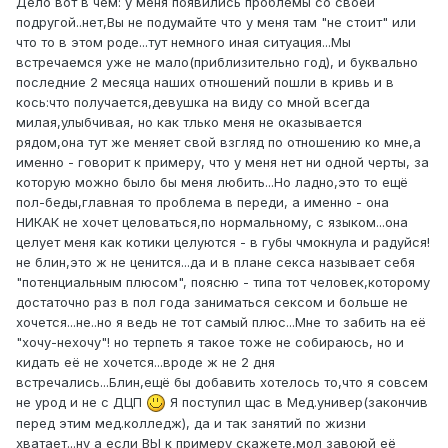
Дело вот в чём: у меня появились проблемы со своей
подругой..нет,Вы не подумайте что у меня там "не стоит" или
что то в этом роде...тут немного иная ситуация...Мы
встречаемся уже не мало(приблизительно год), и буквально
последние 2 месяца наших отношений пошли в кривь и в
кось:что получается,девушка на виду со мной всегда
милая,улыбчивая, но как тлько меня не оказывается
рядом,она тут же меняет свой взгляд по отношению ко мне,а
именно - говорит к примеру, что у меня нет ни одной черты, за
которую можно было бы меня любить...Но ладно,это то ещё
пол-беды,главная то проблема в переди, а именно - она
НИКАК не хочет целоваться,по нормальному, с языком...она
целует меня как котики целуются - в губы чмокнула и радуйся!
не блин,это ж не ценится...да и в плане секса называет себя
"потенциальным плюсом", поясню - типа тот человек,которому
достаточно раз в пол года заниматься сексом и больше не
хочется...не..но я ведь не тот самый плюс...Мне то забить на её
"хочу-нехочу"! но терпеть я такое тоже не собираюсь, но и
кидать её не хочется...вроде ж не 2 дня
встречались...Блин,ещё бы добавить хотелось то,что я совсем
не урод и не с ДЦП
Я поступил щас в Мед.универ(закончив
перед этим мед.колледж), да и так занятий по жизни
хватает...ну а если ВЫ к примеру скажете,мол завоюй её