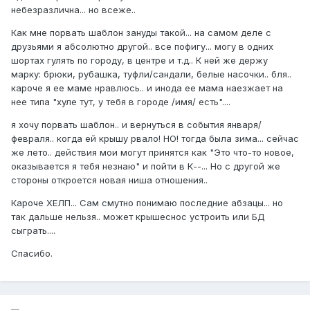
небезразлична... но всеже..
Как мне порвать шаблон зануды такой... на самом деле с
друзьями я абсолютно другой.. все пофигу... могу в одних
шортах гулять по городу, в центре и т.д.. К ней же держу
марку: брюки, рубашка, туфли/сандали, белые насочки.. бля..
кароче я ее маме нравлюсь.. и инода ее мама наезжает на
нее типа "хуле тут, у тебя в городе /имя/ есть"....
я хочу порвать шаблон.. и вернуться в события января/
февраля.. когда ей крышу рвало! НО! тогда была зима... сейчас
же лето.. действия мои могут принятся как "Это что-то новое,
оказывается я тебя незнаю" и пойти в К--... Но с другой же
стороны откроется новая ниша отношения..
Кароче ХЕЛП... Сам смутно понимаю последние абзацы... но
так дальше нельзя.. может крышеснос устроить или БД
сыграть....
Спасибо.