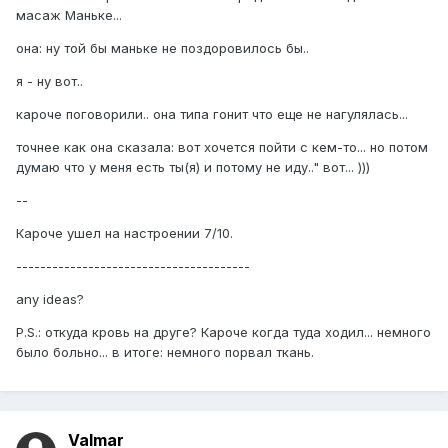
масаж Маньке...
она: ну той бы маньке не поздоровилось бы..
я - ну вот..
кароче поговорили.. она типа гонит что еще не нагулялась...
точнее как она сказала: вот хочется пойти с кем-то... но потом
думаю что у меня есть ты(я) и потому не иду.." вот... )))
--
Кароче ушел на настроении 7/10.
---------------------------------------
any ideas?
P.S.: откуда кровь на друге? Кароче когда туда ходил... немного
было больно... в итоге: немного порвал ткань.
Valmar