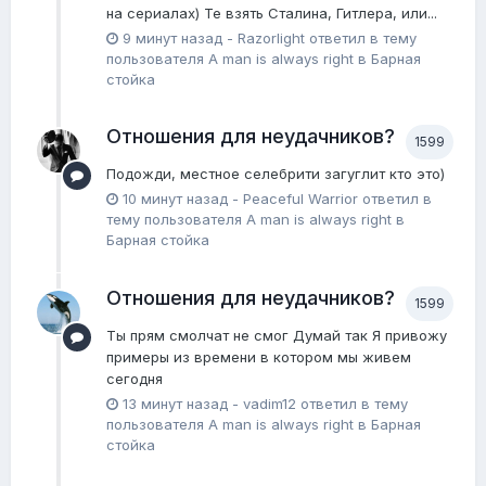
на сериалах) Те взять Сталина, Гитлера, или...
9 минут назад
-
Razorlight
ответил в тему
пользователя
A man is always right
в
Барная
стойка
Отношения для неудачников?
1599
Подожди, местное селебрити загуглит кто это)
10 минут назад
-
Peaceful Warrior
ответил в
тему пользователя
A man is always right
в
Барная стойка
Отношения для неудачников?
1599
Ты прям смолчат не смог Думай так Я привожу
примеры из времени в котором мы живем
сегодня
13 минут назад
-
vadim12
ответил в тему
пользователя
A man is always right
в
Барная
стойка