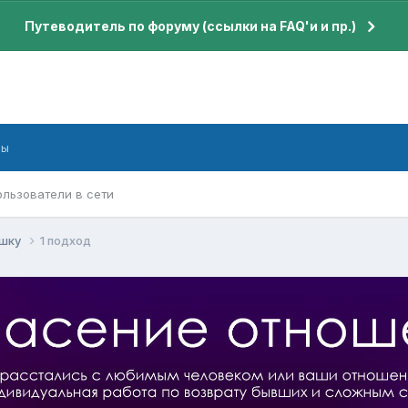
Путеводитель по форуму (ссылки на FAQ'и и пр.)
бы
ользователи в сети
ушку
1 подход