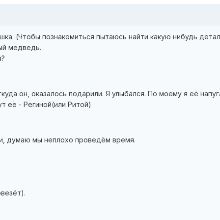
шка. (Чтобы познакомиться пытаюсь найти какую нибудь детал
ый медведь.
я?
куда он, оказалось подарили. Я улыбался. По моему я её напуг
т её - Региной(или Ритой)
и, думаю мы неплохо проведём время.
везёт).