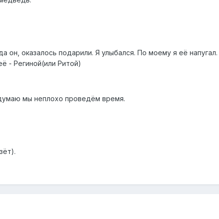
да он, оказалось подарили. Я улыбался. По моему я её напугал.
её - Региной(или Ритой)
думаю мы неплохо проведём время.
зёт).