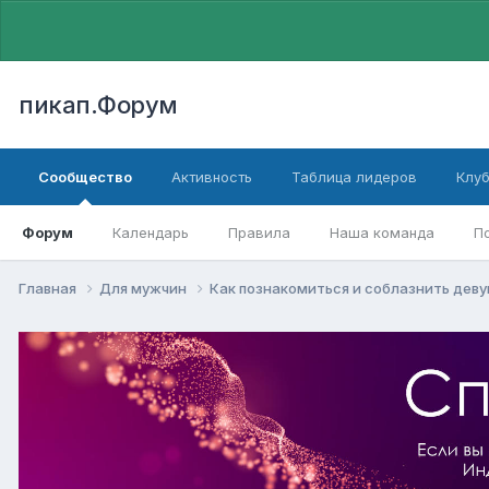
пикап.Форум
Сообщество
Активность
Таблица лидеров
Клу
Форум
Календарь
Правила
Наша команда
П
Главная
Для мужчин
Как познакомиться и соблазнить дев