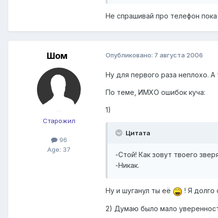
Не спрашивай про телефон пока
Шом
Опубликовано:
7 августа 2006
Ну для первого раза неплохо. А
По теме, ИМХО ошибок куча:
1)
Старожил
Цитата
96
Age: 37
-Стой! Как зовут твоего звер
-Никак.
Ну и шуганул ты её
! Я долго
2) Думаю было мало уверенности