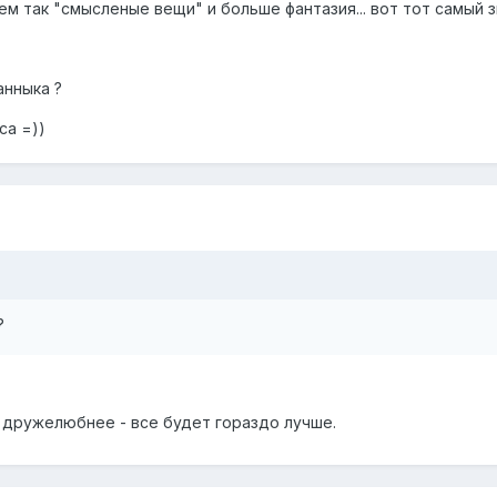
ем так "смысленые вещи" и больше фантазия... вот тот самый 
анныка ?
са =))
?
 дружелюбнее - все будет гораздо лучше.