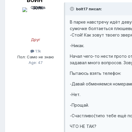
ВОИН
bolt17 писал:
В парке навстречу идёт деву
сумочке болтаеться плюшев
-Стой! Как зовут твоего звер
Друг
-Никак.
1.1k
Начал чего-то нести прото от
Пол:
Само не знаю
Age: 47
задавал много вопросов. Зову
Пытаюсь взять телефон:
-Давай обменяемся номерам
-Нет.
-Прощай.
-Счастливо(типо тебе ещё по
ЧТО НЕ ТАК?