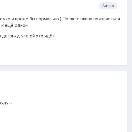
Автор
 громко и вроде бы нормально.) После отшива появляеться
 к ещё одной.
в догонку, что ей это идёт.
будут.