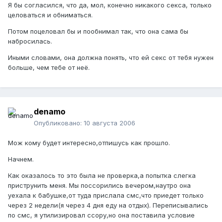
Я бы согласился, что да, мол, конечно никакого секса, только
целоваться и обниматься.
Потом поцеловал бы и пообнимал так, что она сама бы
набросилась.
Иными словами, она должна понять, что ей секс от тебя нужен
больше, чем тебе от неё.
denamo
Опубликовано:
10 августа 2006
Мож кому будет интересно,отпишусь как прошло.
Начнем.
Как оказалось то это была не проверка,а попытка слегка
приструнить меня. Мы поссорились вечером,наутро она
уехала к бабушке,от туда прислала смс,что приедет только
через 2 недели(я через 4 дня еду на отдых). Переписывались
по смс, я утилизировал ссору,но она поставила условие