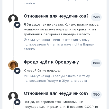
стойка
Отношения для неудачников?
1590
Я бы ваще так не сказал. Кризис власти назрел,
монархии по всему миру шли по сраке, и тут
требовался бескровная передача власти...
5 минут назад
-
виш ня
ответил в тему
пользователя
A man is always right
в
Барная
стойка
Фродо идёт к Ородруину
1099
К левой бы не подошел
8 минут назад
-
Голлум
ответил в тему
пользователя
Голлум
в
Журналы роста
Отношения для неудачников?
1590
Вот да, не справляются, местами) ни
государство, ни родители. В позднем СССР то