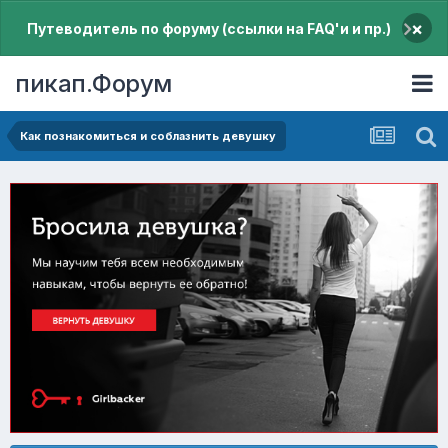
×
Путеводитель по форуму (ссылки на FAQ'и и пр.)
пикап.Форум
Как познакомиться и соблазнить девушку