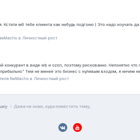
. Кстати мб тебе клиента как нибудь подгоню ) Это надо изучать д
NeMacho
в
Личностный рост
й конкурент в виде wb и ozon, поэтому рискованно. Непонятно что п
т прибыльно" Тем не менее это бизнес с нулевым входом, я ничем н
ателя
NeMacho
в
Личностный рост
ушку
Даже не знаю, куда поместить тему,