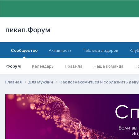
пикап.Форум
Сообщество
Активность
Таблица лидеров
Клу
Форум
Календарь
Правила
Наша команда
П
Главная
Для мужчин
Как познакомиться и соблазнить дев