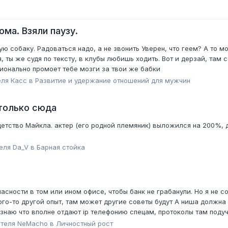
ома. Взяли паузу.
 собаку. Радоваться надо, а не звонить Уверен, что геем? А то 
я, ты же судя по тексту, в клубы любишь ходить. Вот и дерзай, та
ионально промоет тебе мозги за твои же бабки
еля
Касс
в
Pазвитие и удержание отношений для мужчин
только сюда
детство Майкла. актер (его родной племяник) выложился на 200%, 
теля
Da_V
в
Барная стойка
асности в том или ином офисе, чтобы банк не грабанули. Но я не 
ого-то другой опыт, там может другие советы будут А ниша должна 
знаю что вполне отдают ip телефонию спецам, протоколы там подучи
ателя
NeMacho
в
Личностный рост