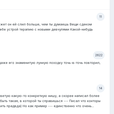
11
может он ей слил больше, чем ты думаешь Вещи сдеком
м себе устрой терапию с новыми девчулями Какой-нибудь
2622
даже его знаменитую лунную походку точь-в-точь повторил,
14
советую какую-то конкретную нишу, а скорее написал более
быть такая, в которой ты справишься --- Писал что конторы
ть прадвда) Но как пример --- единственно что очень...