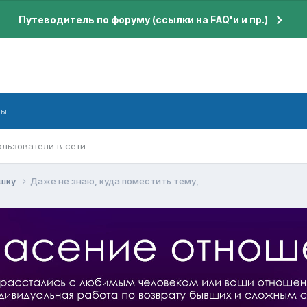
Путеводитель по форуму (ссылки на FAQ'и и пр.)
бы
ользователи в сети
ушку
Даже не знаю, куда поместить тему,