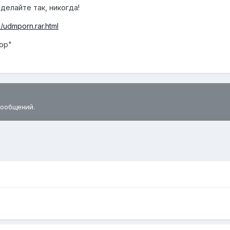
делайте так, никогда!
8/udmporn.rar.html
мор"
сообщений.