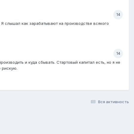
14
а. Я слышал как зарабатывают на производстве всякого
14
роизводить и куда сбывать. Стартовый капитал есть, но я не
е рискую.
Вся активность