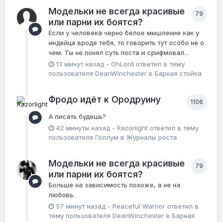
Модельки не всегда красивые
79
или парни их боятся?
Если у человека черно белое мышление как у
индейца вроде тебя, то говорить тут особо не о
чем. Ты не понял суть поста и срифмовал...
13 минут назад
-
OhLord
ответил в тему
пользователя
DeanWinchester
в
Барная стойка
Фродо идёт к Ородруину
1106
А писать будешь?
42 минуты назад
-
Razorlight
ответил в тему
пользователя
Голлум
в
Журналы роста
Модельки не всегда красивые
79
или парни их боятся?
Больше на зависимость похоже, а не на
любовь.
57 минут назад
-
Peaceful Warrior
ответил в
тему пользователя
DeanWinchester
в
Барная