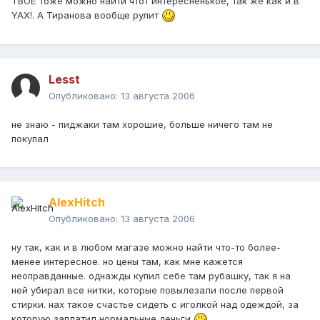
ТВОЁ тоже можно наити чтот интересненькое, так же как и в
YAX!. А Тиранова вообще рулит
Lesst
Опубликовано:
13 августа 2006
не знаю - пиджаки там хорошие, больше ничего там не
покупал
AlexHitch
Опубликовано:
13 августа 2006
ну так, как и в любом магазе можно найти что-то более-
менее интересное. но цены там, как мне кажется
неоправданные. однажды купил себе там рубашку, так я на
ней убирал все нитки, которые повылезали после первой
стирки. нах такое счастье сидеть с иголкой над одеждой, за
которую заплатил нормальные деньги