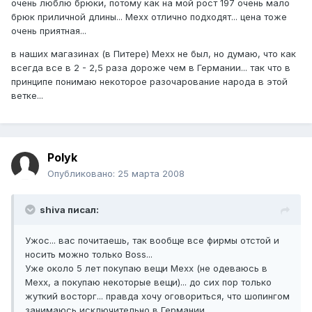
очень люблю брюки, потому как на мой рост 197 очень мало
брюк приличной длины... Mexx отлично подходят... цена тоже
очень приятная...
в наших магазинах (в Питере) Mexx не был, но думаю, что как
всегда все в 2 - 2,5 раза дороже чем в Германии... так что в
принципе понимаю некоторое разочарование народа в этой
ветке...
Polyk
Опубликовано:
25 марта 2008
shiva писал:
Ужос... вас почитаешь, так вообще все фирмы отстой и
носить можно только Boss...
Уже около 5 лет покупаю вещи Mexx (не одеваюсь в
Mexx, а покупаю некоторые вещи)... до сих пор только
жуткий восторг... правда хочу оговориться, что шопингом
занимаюсь исключительно в Германии...