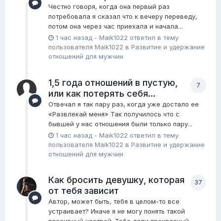
Честно говоря, когда она первый раз
потребовала я сказал что к вечеру переведу,
потом она через час приехала и начала...
1 час назад
-
Maik1022
ответил в тему
пользователя
Maik1022
в
Pазвитие и удержание
отношений для мужчин
1,5 года отношений в пустую,
7
или как потерять себя…
Отвечал я так пару раз, когда уже достало ее
«Развлекай меня» Так получилось что с
бывшей у нас отношения были только пару...
1 час назад
-
Maik1022
ответил в тему
пользователя
Maik1022
в
Pазвитие и удержание
отношений для мужчин
Как бросить девушку, которая
37
от тебя зависит
Автор, может быть, тебя в целом-то все
устраивает? Иначе я не могу понять такой
пассивный настрой. Тебе дали прекрасный...