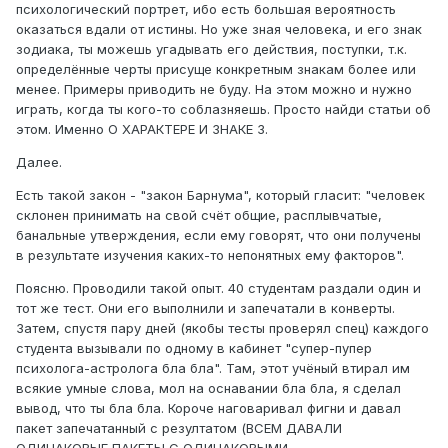
психологический портрет, ибо есть большая вероятность
оказаться вдали от истины. Но уже зная человека, и его знак
зодиака, ты можешь угадывать его действия, поступки, т.к.
определённые черты присуще конкретным знакам более или
менее. Примеры приводить не буду. На этом можно и нужно
играть, когда ты кого-то соблазняешь. Просто найди статьи об
этом. Именно О ХАРАКТЕРЕ И ЗНАКЕ З.
Далее.
Есть такой закон - "закон Барнума", который гласит: "человек
склонен принимать на свой счёт общие, расплывчатые,
банальные утверждения, если ему говорят, что они получены
в результате изучения каких-то непонятных ему факторов".
Поясню. Проводили такой опыт. 40 студентам раздали один и
тот же тест. Они его выполнили и запечатали в конверты.
Затем, спустя пару дней (якобы тесты проверял спец) каждого
студента вызывали по одному в кабинет "супер-пупер
психолога-астролога бла бла". Там, этот учёный втирал им
всякие умные слова, мол на оснавании бла бла, я сделал
вывод, что ты бла бла. Короче наговаривал фигни и давал
пакет запечатанный с резултатом (ВСЕМ ДАВАЛИ
ОДИНАКОВЫЕ ПАКЕТЫ С ОДИНАКОВЫМИ