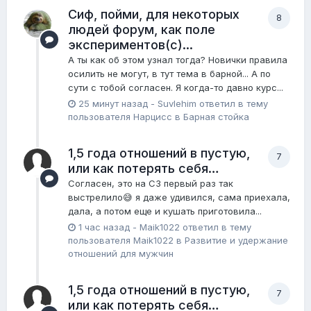
Сиф, пойми, для некоторых
8
людей форум, как поле
экспериментов(с)...
А ты как об этом узнал тогда? Новички правила
осилить не могут, в тут тема в барной... А по
сути с тобой согласен. Я когда-то давно курс...
25 минут назад
-
Suvlehim
ответил в тему
пользователя
Нарцисс
в
Барная стойка
1,5 года отношений в пустую,
7
или как потерять себя…
Согласен, это на СЗ первый раз так
выстрелило😅 я даже удивился, сама приехала,
дала, а потом еще и кушать приготовила...
1 час назад
-
Maik1022
ответил в тему
пользователя
Maik1022
в
Pазвитие и удержание
отношений для мужчин
1,5 года отношений в пустую,
7
или как потерять себя…