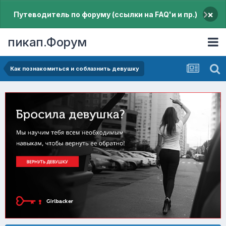
×
Путеводитель по форуму (ссылки на FAQ'и и пр.)
пикап.Форум
Как познакомиться и соблазнить девушку