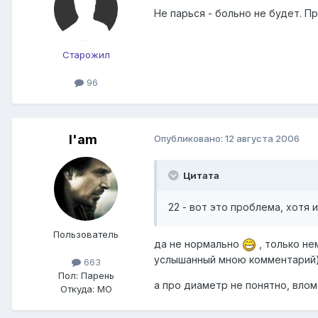
Не парься - больно не будет. П
Старожил
96
I'am
Опубликовано:
12 августа 2006
Цитата
22 - вот это проблема, хотя 
Пользователь
да не нормально
, только не
услышанный мною комментарий
663
Пол:
Парень
а про диаметр не понятно, влом
Откуда:
МО