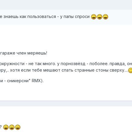
е знаешь как пользоваться - у папы спроси
 в гараже член меряешь!
окружности - не так много. у порнозвёзд - поболее. правда, о
ру,.. хотя если тебе мешают спать странные стоны сверху....
зи - сникерсни" RMX).
и?