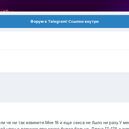
Форум в Telegram! Ссылки внутри
сли че ни так извините.Мне 18 и еще секса не было ни разу.У 
ой член и девушке при сексе будет больно. Длина 17.-17.5 а о