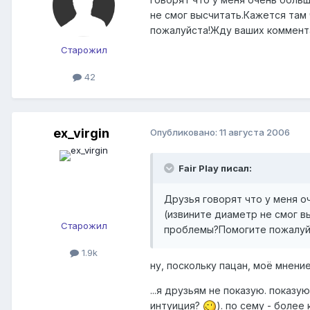
не смог высчитать.Кажется там
пожалуйста!Жду ваших коммента
Старожил
42
ex_virgin
Опубликовано:
11 августа 2006
Fair Play писал:
Друзья говорят что у меня оч
(извините диаметр не смог в
Старожил
проблемы?Помогите пожалуйс
1.9k
ну, поскольку пацан, моё мнени
...я друзьям не показую. показ
интуиция?
). по сему - более