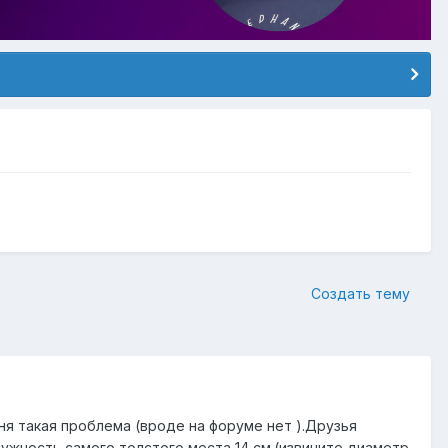
Создать тему
меня такая проблема (вроде на форуме нет ).Друзья
кружность самого толстого места 14 см.(извините диаметр