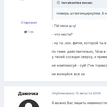
terrakoshka писал:
померь штангенциркулем. А н
Старожил
- Па! неси ш-ц!
1.9k
- что нести?
- ну та...эээ...фигня, которой ты
по теме: действительно, 14см в 
у твоей соседки сверху, к приме
не комплексуй - суй! ("не тормо
не волнуйся. все ок
Дамочка
Опубликовано:
12 августа 2006
А можно Вас лишить невинност