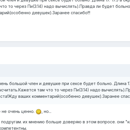
 что то через Пи(3.14) надо вычислять).Правда ли будет боль
рий(особенно девушек).Заранее спасибо!!!
ень большой член и девушке при сексе будет больно. Длина 17.
ысчитать.Кажется там что то через Пи(3.14) надо вычислять).
та!Жду ваших комментарий(особенно девушек).Заранее спаси
е не очень ценно.
, но...
ую подругам. их мнению больше доверяю в этом вопросе. они "
 компетентны.