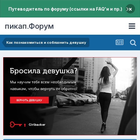
×
Путеводитель по форуму (ссылки на FAQ'и и пр.)
пикап.Форум
Как познакомиться и соблазнить девушку