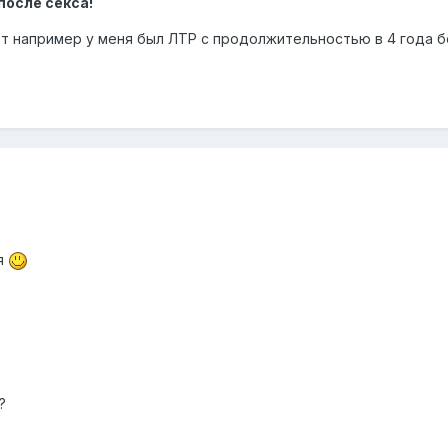
осле секса!
 например у меня был ЛТР с продолжительностью в 4 года без с
ся
?