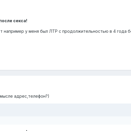
осле секса!
 например у меня был ЛТР с продолжительностью в 4 года без с
смысле адрес,телефон?)