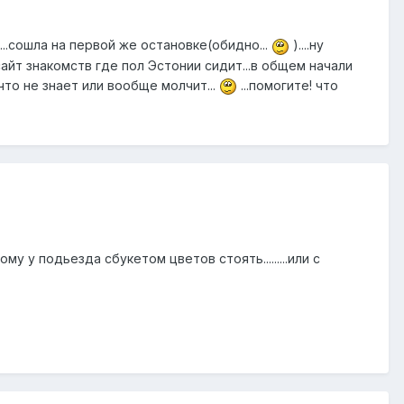
..сошла на первой же остановке(обидно...
)....ну
 сайт знакомств где пол Эстонии сидит...в общем начали
 что не знает или вообще молчит...
...помогите! что
у у подьезда сбукетом цветов стоять.........или с