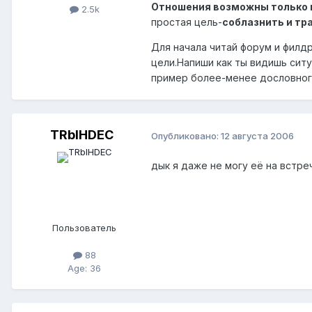
Отношения возможны только п
2.5k
простая цель-
соблазнить и тра
Для начала читай форум и филд
цели.Напиши как ты видишь сит
пример более-менее дословного
TRblHDEC
Опубликовано:
12 августа 2006
дык я даже не могу её на встреч
Пользователь
88
Age: 36