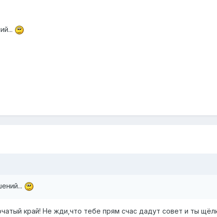
ий...
ений...
очатый край! Не жди,что тебе прям счас дадут совет и ты щёл