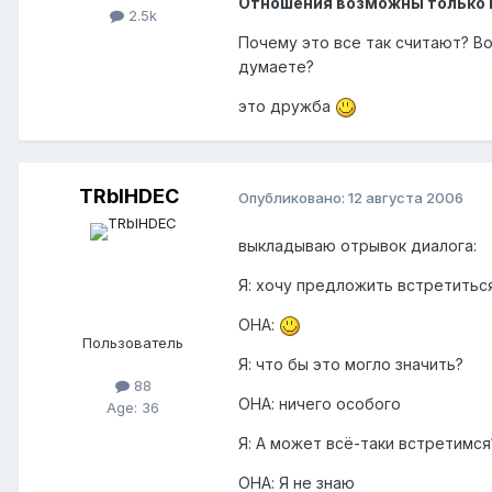
Отношения возможны только п
2.5k
Почему это все так считают? Вот
думаете?
это дружба
TRblHDEC
Опубликовано:
12 августа 2006
выкладываю отрывок диалога:
Я: хочу предложить встретить
ОНА:
Пользователь
Я: что бы это могло значить?
88
ОНА: ничего особого
Age: 36
Я: А может всё-таки встретимся
ОНА: Я не знаю