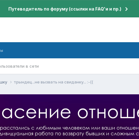
Путеводитель по форуму (ссылки на FAQ'и и пр.)
бы
ользователи в сети
ушку
трындец...не вызвать на свиданку... :-((