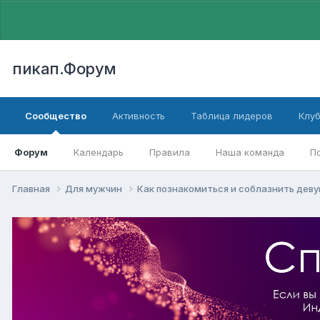
пикап.Форум
Сообщество
Активность
Таблица лидеров
Клу
Форум
Календарь
Правила
Наша команда
П
Главная
Для мужчин
Как познакомиться и соблазнить дев