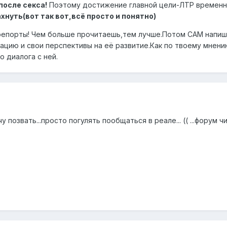
осле секса!
Поэтому достижение главной цели-ЛТР временно
хнуть(вот так вот,всё просто и понятно)
репорты! Чем больше прочитаешь,тем лучше.Потом САМ напиш
уацию и свои перспективы на её развитие.Как по твоему мнени
 диалога с ней.
у позвать...просто погулять пообщаться в реале... (( ...форум 