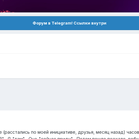
Форум в Telegram! Ссылки внутри
(расстались по моей инициативе, друзья, месяц назад) часов 
?"... Я-"там"... Она-"сейчас приду"... Потом пошло поехало, во