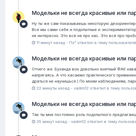
Модельки не всегда красивые или пар
Ну ты же сам показываешь некоторую дезориентиров
Все мы сами себе и подопытные и экспериментаторы
не интересно. Это всё не про нас. Это всё про про
11 минут назад
-
Пэ^
ответил в тему пользовател
Модельки не всегда красивые или пар
Отчего же. Буханда вон довольно внятный ФАК нава
напрягаясь. А что касаемо практического применен
драться не научишься ) По моим наблюдениям, парн
22 минуты назад
-
vadim12
ответил в тему польз
Модельки не всегда красивые или пар
Так ты мне постоянно роль подопытного предлагаеш
35 минут назад
-
vadim12
ответил в тему пользов