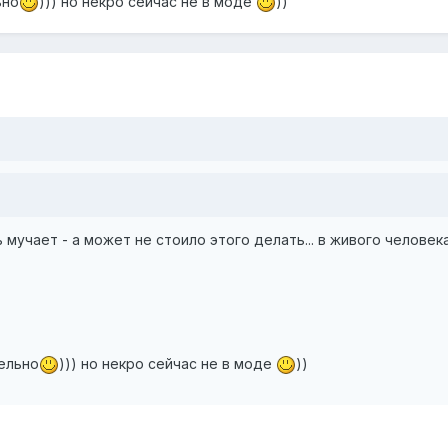
ьно
))) но некро сейчас не в моде
))
 мучает - а может не стоило этого делать... в живого человек
тельно
))) но некро сейчас не в моде
))