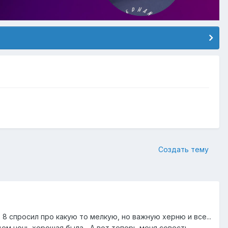
Создать тему
8 спросил про какую то мелкую, но важную херню и все...
бщем ночь хорошая была... А вот теперь меня совесть