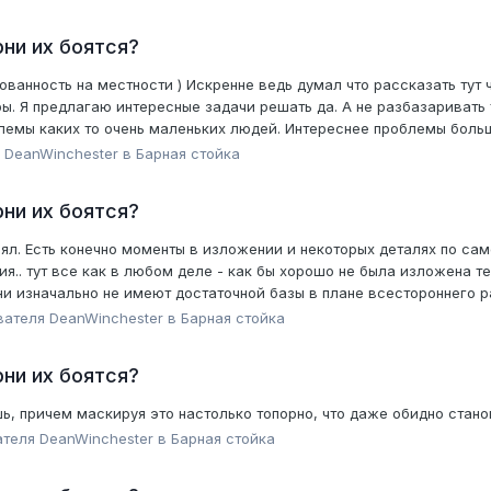
ни их боятся?
анность на местности ) Искренне ведь думал что рассказать тут чт
. Я предлагаю интересные задачи решать да. А не разбазаривать 
блемы каких то очень маленьких людей. Интереснее проблемы больши
я
DeanWinchester
в
Барная стойка
ни их боятся?
ял. Есть конечно моменты в изложении и некоторых деталях по са
ия.. тут все как в любом деле - как бы хорошо не была изложена т
и изначально не имеют достаточной базы в плане всестороннего раз
ователя
DeanWinchester
в
Барная стойка
ни их боятся?
ь, причем маскируя это настолько топорно, что даже обидно стано
ателя
DeanWinchester
в
Барная стойка