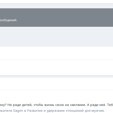
сообщений.
ену? Не ради детей, чтобы жизнь свою на заклание. А ради неё. Те
ователя
Sagon
в
Pазвитие и удержание отношений для мужчин