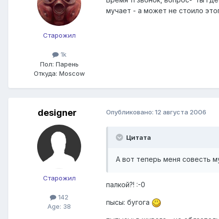
мучает - а может не стоило этог
Старожил
1k
Пол:
Парень
Откуда:
Moscow
designer
Опубликовано:
12 августа 2006
Цитата
А вот теперь меня совесть му
Старожил
палкой?! :-0
142
пысы: бугога
Age: 38