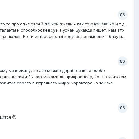
86
о то про опыт своей личной жизни - как то фаршмачно и т.д.
таланты и способности всуе. Пускай Буханда пишет, нам это
х людей. Вот и интересно, ты получается имеешь - базу и...
86
мому материалу, но это можно доработать не особо
еория, какими бы картинками не приправлена, но.. по книжкам
вития своего внутреннего мира, характера.. а так же...
86
вится 😊