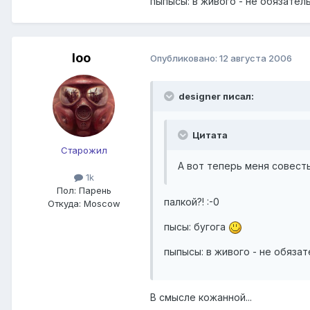
пыпысы: в живого - не обязател
loo
Опубликовано:
12 августа 2006
designer писал:
Цитата
Старожил
А вот теперь меня совесть
1k
Пол:
Парень
палкой?! :-0
Откуда:
Moscow
пысы: бугога
пыпысы: в живого - не обяза
В смысле кожанной...