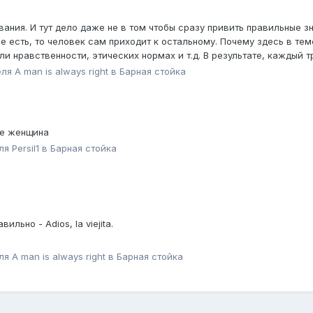
ания. И тут дело даже не в том чтобы сразу привить правильные зн
же есть, то человек сам приходит к остальному. Почему здесь в тем
и нравственности, этических нормах и т.д. В результате, каждый тр
еля
A man is always right
в
Барная стойка
же женщина
еля
Persil1
в
Барная стойка
льно - Adios, la viejita.
еля
A man is always right
в
Барная стойка