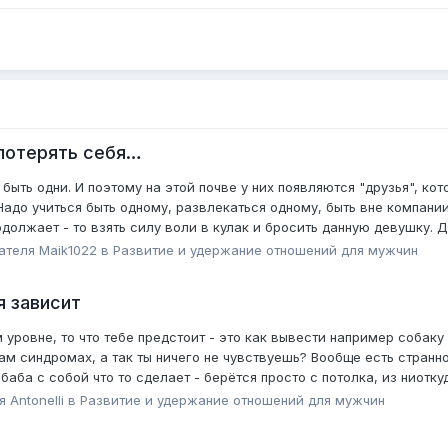
 потерять себя…
быть одни. И поэтому на этой почве у них появляются "друзья", кот
 Надо учиться быть одному, развлекаться одному, быть вне компании
одолжает - то взять силу воли в кулак и бросить данную девушку. Да
вателя
Maik1022
в
Pазвитие и удержание отношений для мужчин
я зависит
м уровне, то что тебе предстоит - это как вывести например собаку 
там синдромах, а так ты ничего не чувствуешь? Вообще есть стран
баба с собой что то сделает - берётся просто с потолка, из ниоткуд
ля
Antonelli
в
Pазвитие и удержание отношений для мужчин