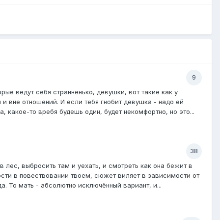
9
орые ведут себя странненько, девушки, вот такие как у
 и вне отношений. И если тебя гнобит девушка - надо ей
, какое-то вребя будешь один, будет некомфортно, но это...
38
в лес, выбросить там и уехать, и смотреть как она бежит в
ности в повествовании твоем, сюжет виляет в зависимости от
а. То мать - абсолютно исключённый вариант, и...