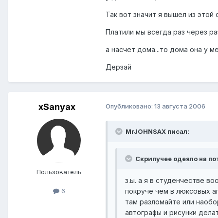
Так вот значит я вышел из этой 
Платили мы всегда раз через раз: 
а насчет дома...то дома она у м
Дерзай
xSanyax
Опубликовано:
13 августа 2006
MrJOHNSAX писал:
Скрипучее одеяло на по
Пользователь
з.ы. а я в студенчестве в
покруче чем в люксовых ап
6
там разломайте или наобо
автографы и рисунки делать