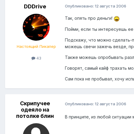
DDDrive
Опубликовано:
12 августа 2006
Так, опять про деньги!
Пойми, если ты интересуешь ее 
Подскажу, что можно сделать-п
можешь свечи зажечь везде, при
Настоящий Пикапер
Также можешь опробывать разли
43
Говорят, самый кайф трахать м
Сам пока не пробывал, хочу ис
Скрипучее
Опубликовано:
12 августа 2006
одеяло на
потолке блин
В принципе, из любой ситуации 