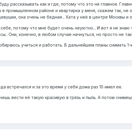
уду рассказывать как и где, потому что это не главное. Главн
 в промышленном районе и квартирка у меня, скажем так, не оч
девушки, она очень не бедная... Хата у неё в центре Москвы и
 себе, потому что мне будет очень неуютно... И вот я не знаю
ы.. Они, конечно, в любом случае начнуться, но просто не так 
собираюсь учиться и работать. В дальнейшем планы снимать 1
ода встречался и за это время у себя дома раз 10 имел ее.
очешь вести её такую красивую в грязь и пыль. А потом снимешь