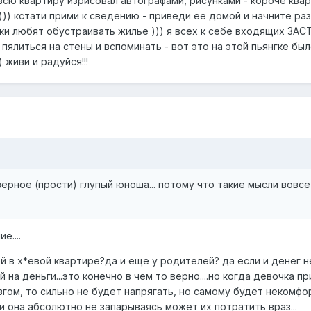
 всю квартиру изрисовал автографами, рисунками - короче квар
)) кстати прими к сведению - приведи ее домой и начните раз
ки любят обустраивать жилье ))) я всех к себе входящих ЗАСТ
ялиться на стены и вспоминать - вот это на этой пьянгке было..
 живи и радуйся!!!
верное (прости) глупый юноша... потому что такие мысли вовсе
е....
 в х*евой квартире?да и еще у родителей? да если и денег не
ей на деньги...это конечно в чем то верно....но когда девочка 
згом, то сильно не будет напрягать, но самому будет некомфор
 и она абсолютно не запарываясь может их потратить враз...