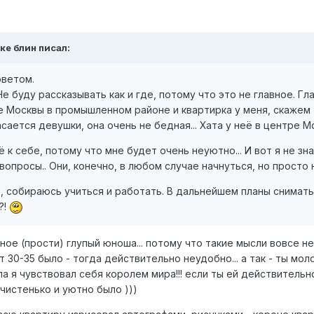
ке блин писал:
оветом.
е буду рассказывать как и где, потому что это не главное. Гл
не Москвы в промышленном районе и квартирка у меня, скажем та
асается девушки, она очень не бедная... Хата у неё в центре 
ё к себе, потому что мне будет очень неуютно... И вот я не зн
вопросы.. Они, конечно, в любом случае начнуться, но просто не
т, собираюсь учиться и работать. В дальнейшем планы снимать
?!
ное (прости) глупый юноша... потому что такие мысли вовсе не
 30-35 было - тогда действительно неудобно... а так - ты мол
ла я чувствовал себя королем мира!!! если ты ей действительн
 чистенько и уютно было )))