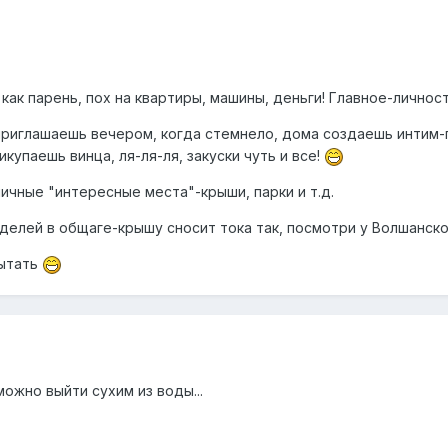
как парень, пох на квартиры, машины, деньги! Главное-личнос
риглашаешь вечером, когда стемнело, дома создаешь интим-п
купаешь винца, ля-ля-ля, закуски чуть и все!
чные "интересные места"-крыши, парки и т.д.
оделей в общаге-крышу сносит тока так, посмотри у Волшанск
пытать
можно выйти сухим из воды...