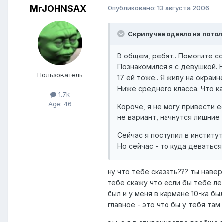
MrJOHNSAX
Опубликовано:
13 августа 2006
Скрипучее одеяло на потол
В общем, ребят.. Помогите с
Познакомился я с девушкой. Н
Пользователь
17 ей тоже.. Я живу на окраи
Ниже среднего класса. Что к
1.7k
Age: 46
Короче, я не могу привести е
не вариант, начнутся лишние 
Сейчас я поступил в институ
Но сейчас - то куда деваться
ну что тебе сказать??? ты навер
тебе скажу что если бы тебе лет
был и у меня в кармане 10-ка бы
главное - это что бы у тебя там