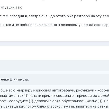
ситуации так:
т.е. сегодня я, завтра она....до этого был разговор на эту тему.
еня так и не побывала...а секс был в основном у нее да еще пар
толке блин писал:
ообще всю квартиру изрисовал автографами, рисунками - короч
партаментах ))) кстати прими к сведению - приведи ее домой 
рот - соорудите ))) девочки любят обустраивать жилье ))) я
... знаешь как потом было классно лежать, пялиться на стены и