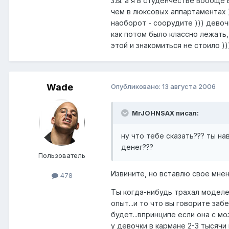
з.ы. а я в студенчестве вообще
чем в люксовых аппартаментах )
наоборот - соорудите ))) девоч
как потом было классно лежать, п
этой и знакомиться не стоило )))
Wade
Опубликовано:
13 августа 2006
MrJOHNSAX писал:
ну что тебе сказать??? ты на
денег???
Пользователь
Извините, но вставлю свое мнени
478
Ты когда-нибудь трахал моделей
опыт...и то что вы говорите заб
будет...впринципе если она с мо
у девочки в кармане 2-3 тысячи