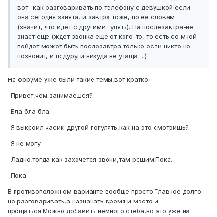
вот- как разговаривать по телефону с девушкой если
она сегодня занята, и завтра тоже, по ее словам
(значит, что идет с другими гулять). На послезавтра-не
знает еще (ждет звонка еще от кого-то, то есть со мной
пойдет может быть послезавтра только если никто не
позвонит, и подуруги никуда не утащат...)
На форуме уже были такие темы,вот кратко.
-Привет,чем занимаешся?
-Бла бла бла
-Я выкроил часик-другой погулять,как на это смотришь?
-Я не могу
-Ладно,тогда как захочется звони,там решим.Пока.
-Пока.
В противоположном варианте вообще просто.Главное долго
не разговаривать,а назначать время и место и
прощаться.Можно добавить немного стеба,но это уже на