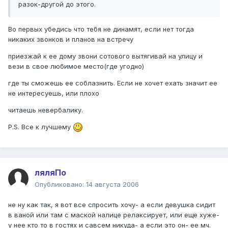
разок-другой до этого.
Во первых убедись что тебя не динамят, если нет тогда
никаких звонков и планов на встречу
приезжай к ее дому звони сотового вытягивай на улицу и
вези в свое любимое место(где угодно)
где ты сможешь ее соблазнить. Если не хочет ехать значит ее
не интересуешь, или плохо
читаешь невербалику.
P.S. Все к лучшему
ляляПо
Опубликовано:
14 августа 2006
не ну как так, я вот все спросить хочу- а если девушка сидит
в ваной или там с маской налице релаксирует, или еще хуже-
у нее кто то в гостях и савсем никуда- а если это он- ее мч.