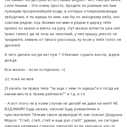
) или пишем - Это очень просто, бродить по ровным чистым
лужицам прозрачнейшей воды, в которых отзеркаливаюцца
звёздочки, и ты идешь по ним, как бы по звёздному небу, оно
совсем рядом, под твоими ногами и рядом я держу тебя
крепко но нежно и мягко за руку. (тут можно вплести уже нлп
транс гипноз да чё хочь не зачотный, у неё крышу унесло за
тридевять земель от такого рассказа, ну если у тебя голос не
дрожал)
А чего делать когда нет луж ? Отвечаю: сушить весла, ждать
дождя.
Все можно - если осторожно. =)
(с) тоже не моё
2) качать ли права типа "ты еще с кем-то идешь?а я тогда на
каком месте в твоем рейтинге?" и т.д. и т.п
- А вот этого ни в коем случае не делай! не дави на нее!!! НЕ
ВЗДУМАЙ!!! Будь нежен, ласков! Будь романтичен и
чувствителен! Тёлкам такое нравиЦЦа! И, как сказал Дедушка
Мороз: "Стеб, стеб, стеб и еще раз стеб!" думаю, на сегодня
лавочка халявных советов закрыта)) если захочешь что-то