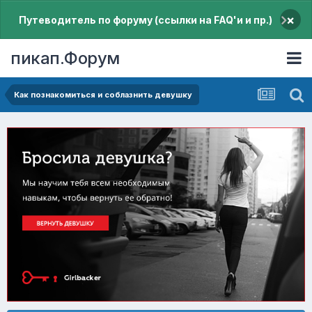
×
Путеводитель по форуму (ссылки на FAQ'и и пр.)
пикап.Форум
Как познакомиться и соблазнить девушку