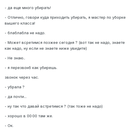
- да еще много убирать!
- Отлично, говори куда приходить убирать, я мастер по уборке
вышего класса!
- блаблабла не надо.
- Может всретимся позжее сегодня ? (вот так не надо, знаете
как надо, ну если не знаете ниже увидите)
- Не знаю..
- я перезвонб как убирешь.
звонок через час.
- убрала ?
- да почти...
- ну так что давай встретимся ? (так тоже не надо)
- хорошо в 00:00 там же.
- Ок.