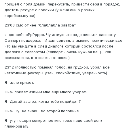
пришел с поля домой, перекусить, привести себя в порядок,
достать ресурс с полочки (у меня они в разных
коробках.шутка)
23:03 смс от неё "блаблабла завтра"
я про себя рРрРрррр. Чувствую что надо звонить саппорту.
Саппорт поддержал. И дал советы, а именно практически все
что вы увидите в след диалоге который состоялся после
диалога с саппортом (саппорт - очень нужная вещь, как
оказывается, кто знает, тот понял)
23:12 (полностью поменял голос, на грудной, убрал все
негативные факторы..дзен, спокойствие, уверенность)
Я- алло привет.
Она- привет извини мне еще много убирать.
Я- Давай завтра, когда тебе подойдет ?
Она- Ну.. не знаю... во второй половине...
Я- угу. говори конкретнее мне тоже надо свой день
планировать.