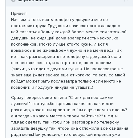
Привет!
Начнем с того, взять телефон у девушки мне не
составляет труда.Трудности начинаются когда надо с
ней связаться.Ведь у каждой более-менее симпатяжной
девушки, не сидящей дома взаперти есть несколько
поклонников, кто-то лучше кто-то хуже...И вот я
врываюсь в ее жизнь.Время нужно и на меня ведь.Так
вот- как разговаривать по телефону с девушкой если
она сегодня занята, и завтра тоже, по ее словам
(значит, что идет с другими гулять). На послезавтра-не
знает еще (ждет звонка еще от кого-то, то есть со мной
пойдет может быть послезавтра только если никто не
позвонит, и подуруги никуда не утащат...)
Сразу говорю, советы типа "Стань для нее самым
лучшим!!"-это тупо.Конкретика какая-то, как вести
разговор, качать ли права типа "ты еще с кем-то идешь?
а я тогда на каком месте в твоем рейтинге?" и т.д. и
т.п.Как сделать так чтобы при разговоре по телефону
зарядить девушку так, чтобы она отложила все свидания
ради меня.При условии, что с девушкой виделся уже