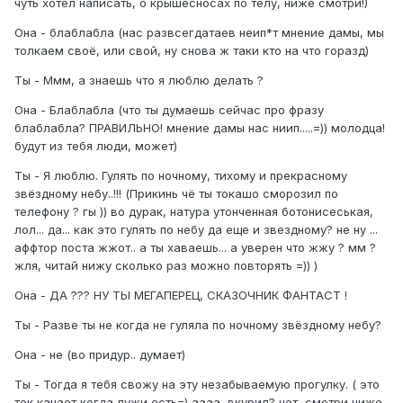
чуть хотел написать, о крышесносах по телу, ниже смотри!)
Она - блаблабла (нас развсегдатаев неип*т мнение дамы, мы
толкаем своё, или свой, ну снова ж таки кто на что горазд)
Ты - Ммм, а знаешь что я люблю делать ?
Она - Блаблабла (что ты думаешь сейчас про фразу
блаблабла? ПРАВИЛЬНО! мнение дамы нас ниип.....=)) молодца!
будут из тебя люди, может)
Ты - Я люблю. Гулять по ночному, тихому и прекрасному
звёздному небу..!!! (Прикинь чё ты токашо сморозил по
телефону ? гы )) во дурак, натура утонченная ботонисеськая,
лол... да... как это гулять по небу да еще и звездному? не ну ...
аффтор поста жжот.. а ты хаваешь... а уверен что жжу ? мм ?
жля, читай нижу сколько раз можно повторять =)) )
Она - ДА ??? НУ ТЫ МЕГАПЕРЕЦ, СКАЗОЧНИК ФАНТАСТ !
Ты - Разве ты не когда не гуляла по ночному звёздному небу?
Она - не (во придур.. думает)
Ты - Тогда я тебя свожу на эту незабываемую прогулку. ( это
ток канает когда лужи есть=) аааа, вкурил? нет, смотри ниже.