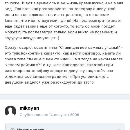
то хуже...И вот я врываюсь в ее жизнь.Время нужно и на меня
ведь.Так вот- как разговаривать по телефону с девушкой
если она сегодня занята, и завтра тоже, по ее словам
(значит, что идет с другими гулять). На послезавтра-не знает
еще (ждет звонка еще от кого-то, то есть со мной пойдет
может быть послезавтра только если никто не позвонит, и
подуруги никуда не утащат...)
Сразу говорю, советы типа "Стань для нее самым лучшим!!"-
это тупо.Конкретика какая-то, как вести разговор, качать ли
права типа "ты еще с кем-то идешь?а я тогда на каком месте
в твоем рейтинге?" и т.д. и т.п.Как сделать так чтобы при
разговоре по телефону зарядить девушку так, чтобы она
отложила все свидания ради меня.При условии, что с
девушкой виделся уже разок-другой до этого.
mikoyan
Опубликовано:
14 августа 2006
Маркиз писал: