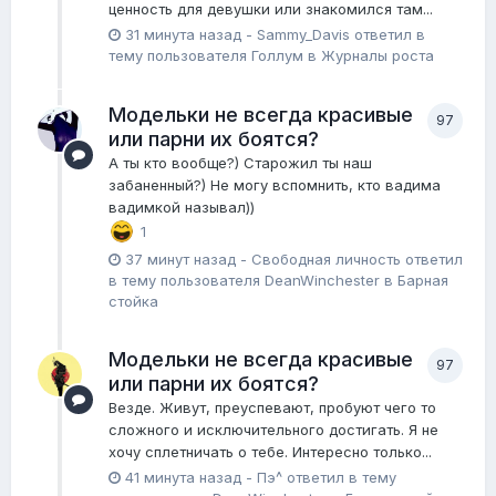
ценность для девушки или знакомился там...
31 минута назад
-
Sammy_Davis
ответил в
тему пользователя
Голлум
в
Журналы роста
Модельки не всегда красивые
97
или парни их боятся?
А ты кто вообще?) Старожил ты наш
забаненный?) Не могу вспомнить, кто вадима
вадимкой называл))
1
37 минут назад
-
Свободная личность
ответил
в тему пользователя
DeanWinchester
в
Барная
стойка
Модельки не всегда красивые
97
или парни их боятся?
Везде. Живут, преуспевают, пробуют чего то
сложного и исключительного достигать. Я не
хочу сплетничать о тебе. Интересно только...
41 минута назад
-
Пэ^
ответил в тему