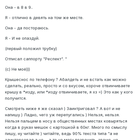
Она - в 8 в 9..
Я - отлично в девять на том же месте.
Она - да постораюсь.
Я - И не опаздуй.
(первый положил трубку)
Отписал саппорту "Респект". "
(с) Не моё)))
Крышеснос по телефону ? Абалдеть и не встать как можно
сделать, реально, просто и со вкусом, короче отвинчиваете
крышу в *изду, или *изду отвинчиваете, я хз =) Это как у кого
получится.
Смотреть ниже я же сказал ) Заинтриговал ? А вот и не
напишу ) Ладно, чего уж перепугались ) Нельзя, нельзя.
Нельзя пальцем в носу в общественных местах ковыряться
когда в руках мешок с картошкой в 60кг. Много по смыслу
пишу, ну читайте ) читайте, ведь 90% текста типа "а не
заинтерсовал а не ... а то не могу позвонить, звоню, не