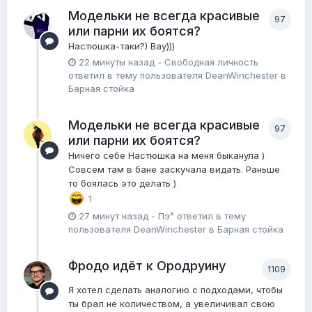
Модельки не всегда красивые
97
или парни их боятся?
Настюшка-таки?) Вау)))
22 минуты назад
-
Свободная личность
ответил в тему пользователя
DeanWinchester
в
Барная стойка
Модельки не всегда красивые
97
или парни их боятся?
Ничего себе Настюшка на меня быканула )
Совсем там в бане заскучала видать. Раньше
то боялась это делать )
1
27 минут назад
-
Пэ^
ответил в тему
пользователя
DeanWinchester
в
Барная стойка
Фродо идёт к Ородруину
1109
Я хотел сделать аналогию с подходами, чтобы
ты брал не количеством, а увеличивал свою