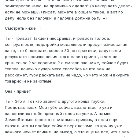
заинтересовываю, не правильно сделал" (а накер чето делать
если не можешь?) писать можете в общем такое, а вот по
делу, ноль без палочки. а палочка должна быть! +)
Смотреть ниже =)
Ты - Привээт. (акцент иносранца, игривость голоса,
конгруэтность, подстройка модальности пресуппозированая
на то, что б поиграть, короче 30 лет практики, дадут свои
результаты произношения этого слова привэт, а чем не
крышеснос ? че керовато ? а смотри зна ниже, сейчас будет
теплее, конечно супер-мега способов не кто вам не
расскажет, губу раскатывать не надо, но чето мож и вкурите
товарисчи не зачотные)
Она - привет
Ты - Это я. Тот кто звонит с другого конца трубки.
Представляешь! Мои губы сейчас возле твоего уха и
нашептывают тебе приятный голос на ушко. А ты мне.
ЗамесЯтельно (просто генитально, прикинь, а если еще
сказать что ты вообще сейчас верх ногами, то крышу уже
немного начнёт клинить на выход, о это еще не все, что я вам