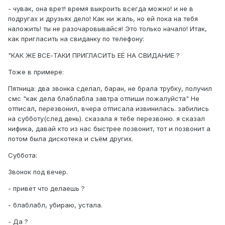
- чувак, она врет! время выкроить всегда можно! и не в
подругах и друзьях дело! Как ни жаль, но ей пока на тебя
наложить! ты не разочаровывайся! Это только начало! Итак,
как пригласить на свиданку по телефону:
"КАК ЖЕ ВСЕ-ТАКИ ПРИГЛАСИТЬ ЕЁ НА СВИДАНИЕ ?
Тоже в примере:
Пятница: два звонка сделал, баран, не брала трубку, получил
смс "как дела блаблабла завтра отпиши пожалуйста" Не
отписал, перезвонил, вчера отписала извинилась. забились
на субботу(след день). сказала я тебе перезвоню. я сказал
нифика, давай кто из нас быстрее позвонит, тот и позвонит а
потом была дискотека и съём других.
Суббота:
Звонок под вечер.
- привет что делаешь ?
- блаблабл, убираю, устала.
- Да ?