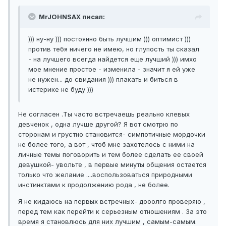
MrJOHNSAX писал:
))) ну-ну ))) постоянно быть лучшим ))) оптимист )))
против тебя ничего не имею, но глупость ты сказал
- на лучшего всегда найдется еще лучший ))) имхо
мое мнение простое - изменила - значит я ей уже
не нужен... до свидания ))) плакать и биться в
истерике не буду )))
Не согласен .Ты часто встречаешь реально клевых
девченок , одна лучше другой? Я вот смотрю по
сторонам и грустно становится- симпотичные мордочки
не более того, а вот , чтоб мне захотелось с ними на
личные темы поговорить и тем более сделать ее своей
девушкой- увольте , в первые минуты общения остается
только что желание ....воспользоваться природными
инстинктами к продолжению рода , не более.
Я не кидаюсь на первых встречных- дооолго проверяю ,
перед тем как перейти к серьезным отношениям . За это
время я становлюсь для них лучшим , самым-самым.