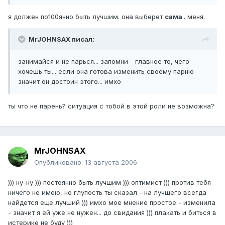
я должен по100янно быть лучшим. она выберет
сама
. меня.
MrJOHNSAX писал:
занимайся и не парься... запомни - главное то, чего
хочешь ты... если она готова изменить своему парню
значит он достоин этого... имхо
ты что не парень? ситуация с тобой в этой роли не возможна?
MrJOHNSAX
Опубликовано:
13 августа 2006
))) ну-ну ))) постоянно быть лучшим ))) оптимист ))) против тебя
ничего не имею, но глупость ты сказал - на лучшего всегда
найдется еще лучший ))) имхо мое мнение простое - изменила
- значит я ей уже не нужен... до свидания ))) плакать и биться в
истерике не буду )))