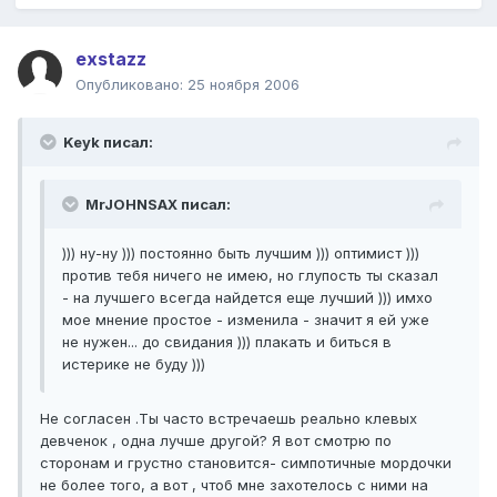
exstazz
Опубликовано:
25 ноября 2006
Keyk писал:
MrJOHNSAX писал:
))) ну-ну ))) постоянно быть лучшим ))) оптимист )))
против тебя ничего не имею, но глупость ты сказал
- на лучшего всегда найдется еще лучший ))) имхо
мое мнение простое - изменила - значит я ей уже
не нужен... до свидания ))) плакать и биться в
истерике не буду )))
Не согласен .Ты часто встречаешь реально клевых
девченок , одна лучше другой? Я вот смотрю по
сторонам и грустно становится- симпотичные мордочки
не более того, а вот , чтоб мне захотелось с ними на