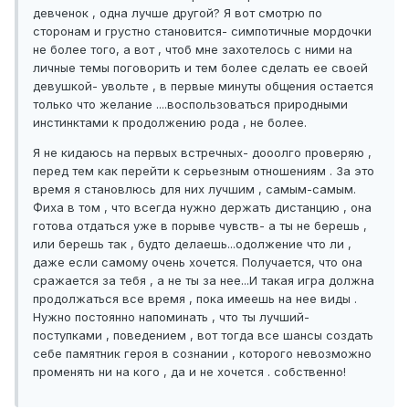
девченок , одна лучше другой? Я вот смотрю по
сторонам и грустно становится- симпотичные мордочки
не более того, а вот , чтоб мне захотелось с ними на
личные темы поговорить и тем более сделать ее своей
девушкой- увольте , в первые минуты общения остается
только что желание ....воспользоваться природными
инстинктами к продолжению рода , не более.
Я не кидаюсь на первых встречных- дооолго проверяю ,
перед тем как перейти к серьезным отношениям . За это
время я становлюсь для них лучшим , самым-самым.
Фиха в том , что всегда нужно держать дистанцию , она
готова отдаться уже в порыве чувств- а ты не берешь ,
или берешь так , будто делаешь...одолжение что ли ,
даже если самому очень хочется. Получается, что она
сражается за тебя , а не ты за нее...И такая игра должна
продолжаться все время , пока имеешь на нее виды .
Нужно постоянно напоминать , что ты лучший-
поступками , поведением , вот тогда все шансы создать
себе памятник героя в сознании , которого невозможно
променять ни на кого , да и не хочется . собственно!