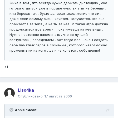
Фиха в том , что всегда нужно держать дистанцию , она
готова отдаться уже в порыве чувств- а ты не берешь ,
или берешь так , будто делаешь...одолжение что ли ,
даже если самому очень хочется. Получается, что она
сражается за тебя , а не ты за нее...И такая игра должна
продолжаться все время , пока имеешь на нее виды .
Нужно постоянно напоминать , что ты лучший-
поступками , поведением , вот тогда все шансы создать
себе памятник героя в сознании , которого невозможно
променять ни на кого , да и не хочется . собственно!
+1
Liso4ka
Опубликовано:
17 августа 2006
Apple писал: