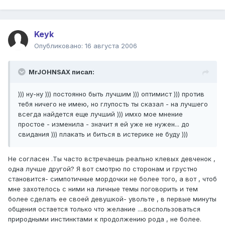
Keyk
Опубликовано:
16 августа 2006
MrJOHNSAX писал:
))) ну-ну ))) постоянно быть лучшим ))) оптимист ))) против
тебя ничего не имею, но глупость ты сказал - на лучшего
всегда найдется еще лучший ))) имхо мое мнение
простое - изменила - значит я ей уже не нужен... до
свидания ))) плакать и биться в истерике не буду )))
Не согласен .Ты часто встречаешь реально клевых девченок ,
одна лучше другой? Я вот смотрю по сторонам и грустно
становится- симпотичные мордочки не более того, а вот , чтоб
мне захотелось с ними на личные темы поговорить и тем
более сделать ее своей девушкой- увольте , в первые минуты
общения остается только что желание ....воспользоваться
природными инстинктами к продолжению рода , не более.