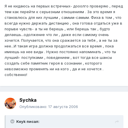
Я не кидаюсь на первых встречных- дооолго проверяю , перед
тем как перейти к серьезным отношениям . За это время я
становлюсь для них лучшим , самым-самым. Фиха в том , что
всегда нужно держать дистанцию , она готова отдаться уже в
порыве чувств- а ты не берешь , или берешь так , будто
делаешь...одолжение что ли , даже если самому очень
хочется. Получается, что она сражается за тебя , а не ты за
нее...И такая игра должна продолжаться все время , пока
имеешь на нее виды . Нужно постоянно напоминать , что ты
лучший- поступками , поведением , вот тогда все шансы
создать себе памятник героя в сознании , которого
невозможно променять ни на кого , да и не хочется .
собственно!
Sychka
Опубликовано:
17 августа 2006
Keyk писал: