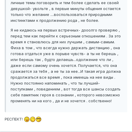
личные темы поговорить и тем более сделать ее своей
девушкой- увольте , в первые минуты общения остается
только что желание ....воспользоваться природными
инстинктами к продолжению рода , не более.
Я не кидаюсь на первых встречных- дооолго проверяю ,
перед тем как перейти к серьезным отношениям . За это
время я становлюсь для них лучшим , самым-самым.
Фиха в том , что всегда нужно держать дистанцию , она
готова отдаться уже в порыве чувств- а ты не берешь ,
или берешь так , будто делаешь...одолжение что ли ,
даже если самому очень хочется. Получается, что она
сражается за тебя , а не ты за нее...И такая игра должна
продолжаться все время , пока имеешь на нее виды .
Нужно постоянно напоминать , что ты лучший-
поступками , поведением , вот тогда все шансы создать
себе памятник героя в сознании , которого невозможно
променять ни на кого , да и не хочется . собственно!
РЕСПЕКТ!