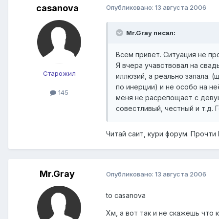
casanova
Опубликовано:
13 августа 2006
Mr.Gray писал:
Всем привет. Ситуация не п
Я вчера учавствовал на свад
Старожил
иллюзий, а реально запала. 
по инерции) и не особо на не
145
меня не расрепощает с девуш
совестливый, честный и т.д. 
Читай саит, кури форум. Прочти F
Mr.Gray
Опубликовано:
13 августа 2006
to casanova
Хм, а вот так и не скажешь что 