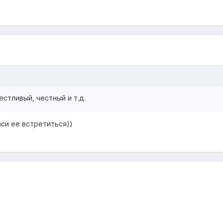
естливый, честный и т.д.
аси ее встретиться))