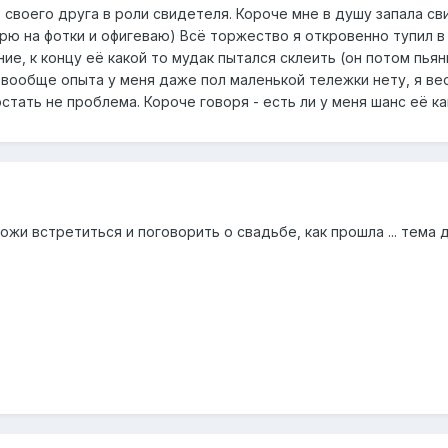
 своего друга в роли свидетеля. Короче мне в душу запала сви
трю на фотки и офигеваю) Всё торжество я откровенно тупил в 
ие, к концу её какой то мудак пытался склеить (он потом пьян
вообще опыта у меня даже пол маленькой тележки нету, я весь
стать не проблема. Короче говоря - есть ли у меня шанс её к
ожи встретиться и поговорить о свадьбе, как прошла ... тема 