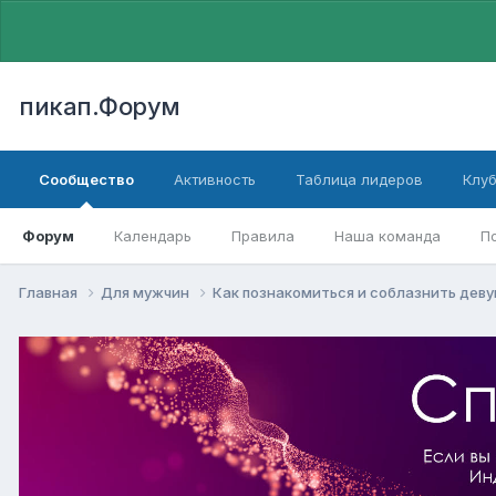
пикап.Форум
Сообщество
Активность
Таблица лидеров
Клу
Форум
Календарь
Правила
Наша команда
П
Главная
Для мужчин
Как познакомиться и соблазнить дев