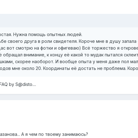
ростая. Нужна помощь опытных людей.
ьбе своего друга в роли свидетеля. Короче мне в душу запала 
(щас вот смотрю на фотки и офигеваю) Всё торжество я открове
ё обращал внимание, к концу её какой то мудак пытался склеит
ками, скорее наоборот. И вообще опыта у меня даже пол мале
Годов мне около 20. Координаты её достать не проблема. Коро
AQ by S@disto....
казанова... А я чем по твоему занимаюсь?