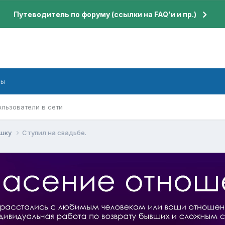
Путеводитель по форуму (ссылки на FAQ'и и пр.)
бы
ользователи в сети
ушку
Ступил на свадьбе.