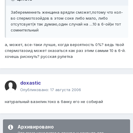
Забеременнеть женщина врядли сможет,потому что кол-
во спермотозойдов в этом соке либо мало, либо
отсутсвует(я так думаю,один случай на ....10 в 6-ой)и тот
сомнительный
а, может, все-таки лучше, когда вероятность 0%? ведь твой
спермотазоид может оказаться как раз этим самым 10 в 6-й.
хочешь рискнуть? русская рулетка
doxastic
Опубликовано:
17 августа 2006
натуральный вазилин.токо в банку его не собирай
Архивировано