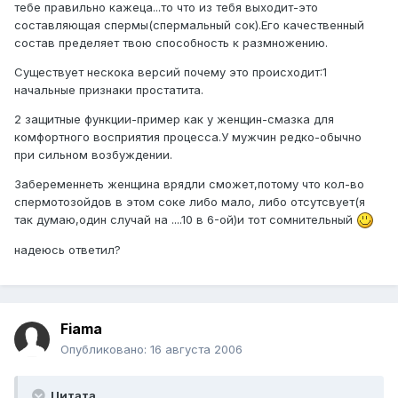
тебе правильно кажеца...то что из тебя выходит-это
составляющая спермы(спермальный сок).Его качественный
состав пределяет твою способность к размножению.
Существует нескока версий почему это происходит:1
начальные признаки простатита.
2 защитные функции-пример как у женщин-смазка для
комфортного восприятия процесса.У мужчин редко-обычно
при сильном возбуждении.
Забеременнеть женщина врядли сможет,потому что кол-во
спермотозойдов в этом соке либо мало, либо отсутсвует(я
так думаю,один случай на ....10 в 6-ой)и тот сомнительный
надеюсь ответил?
Fiama
Опубликовано:
16 августа 2006
Цитата