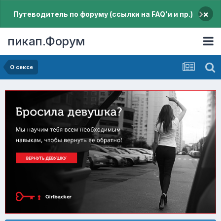
×
Путеводитель по форуму (ссылки на FAQ'и и пр.)
пикап.Форум
О сексе