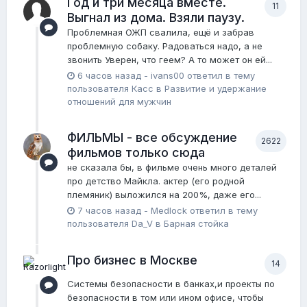
Год и три месяца вместе.
11
Выгнал из дома. Взяли паузу.
Проблемная ОЖП свалила, ещё и забрав
проблемную собаку. Радоваться надо, а не
звонить Уверен, что геем? А то может он ей...
6 часов назад
-
ivans00
ответил в тему
пользователя
Касс
в
Pазвитие и удержание
отношений для мужчин
ФИЛЬМЫ - все обсуждение
2622
фильмов только сюда
не сказала бы, в фильме очень много деталей
про детство Майкла. актер (его родной
племяник) выложился на 200%, даже его...
7 часов назад
-
Medlock
ответил в тему
пользователя
Da_V
в
Барная стойка
Про бизнес в Москве
14
Системы безопасности в банках,и проекты по
безопасности в том или ином офисе, чтобы