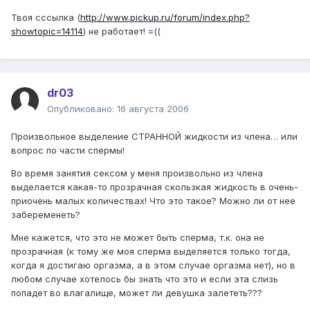
Твоя сссылка (
http://www.pickup.ru/forum/index.php?
showtopic=14114
) не работает! =((
dr03
Опубликовано:
16 августа 2006
Произвольное выделение СТРАННОЙ жидкости из члена… или
вопрос по части спермы!
Во время занятия сексом у меня произвольно из члена
выделается какая-то прозрачная скользкая жидкость в очень-
приочень малых количествах! Что это такое? Можно ли от нее
забеременеть?
Мне кажется, что это не может быть сперма, т.к. она не
прозрачная (к тому же моя сперма выделяется только тогда,
когда я достигаю оргазма, а в этом случае оргазма нет), но в
любом случае хотелось бы знать что это и если эта слизь
попадет во влагалище, может ли девушка залететь???