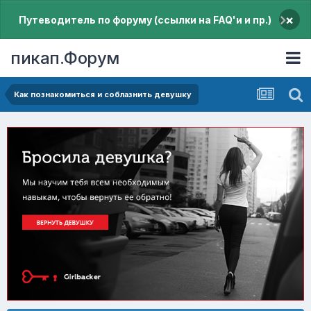
×
Путеводитель по форуму (ссылки на FAQ'и и пр.)
пикап.Форум
Как познакомиться и соблазнить девушку