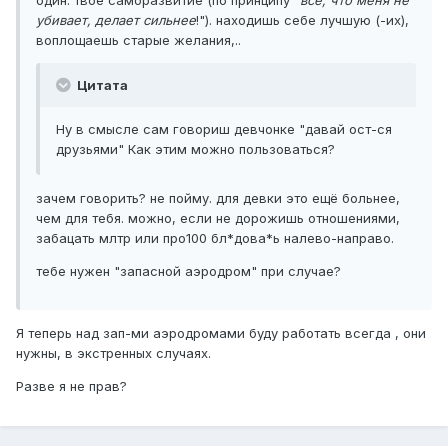
один: твоё саморазвитие (по принципу "
всё, что меня не
убивает, делает сильнее
!"). находишь себе лучшую (-их),
воплощаешь старые желания,..
Цитата
Ну в смысле сам говориш девчонке "давай ост-ся
друзьями" Как этим можно пользоваться?
зачем говорить? не пойму. для девки это ещё больнее,
чем для тебя. можно, если не дорожишь отношениями,
забацать млтр или про100 бл*дова*ь налево-направо.
тебе нужен "запасной аэродром" при случае?
Я теперь над зап-ми аэродромами буду работать всегда , они
нужны, в экстренных случаях.
Разве я не прав?