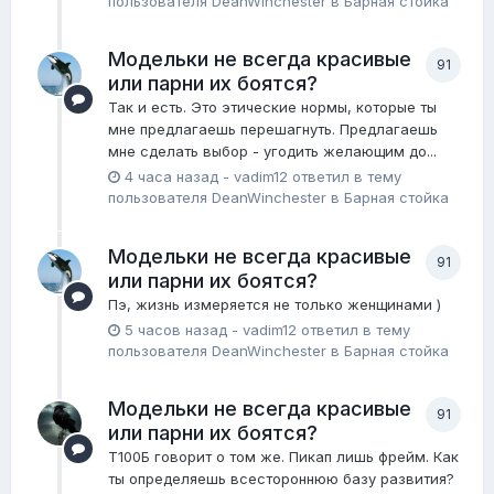
пользователя
DeanWinchester
в
Барная стойка
Модельки не всегда красивые
91
или парни их боятся?
Так и есть. Это этические нормы, которые ты
мне предлагаешь перешагнуть. Предлагаешь
мне сделать выбор - угодить желающим до...
4 часа назад
-
vadim12
ответил в тему
пользователя
DeanWinchester
в
Барная стойка
Модельки не всегда красивые
91
или парни их боятся?
Пэ, жизнь измеряется не только женщинами )
5 часов назад
-
vadim12
ответил в тему
пользователя
DeanWinchester
в
Барная стойка
Модельки не всегда красивые
91
или парни их боятся?
Т100Б говорит о том же. Пикап лишь фрейм. Как
ты определяешь всестороннюю базу развития?