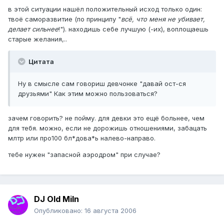
в этой ситуации нашёл положительный исход только один:
твоё саморазвитие (по принципу "
всё, что меня не убивает,
делает сильнее
!"). находишь себе лучшую (-их), воплощаешь
старые желания,..
Цитата
Ну в смысле сам говориш девчонке "давай ост-ся
друзьями" Как этим можно пользоваться?
зачем говорить? не пойму. для девки это ещё больнее, чем
для тебя. можно, если не дорожишь отношениями, забацать
млтр или про100 бл*дова*ь налево-направо.
тебе нужен "запасной аэродром" при случае?
DJ Old Miln
Опубликовано:
16 августа 2006