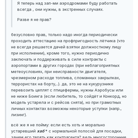
Я теперь над зап-ми аэродромами буду работать
всегда , они нужны, в экстренных случаях.
Разве я не прав?
безусловно прав, только надо иногда периодически
проходить аттестацию на профпригодность лётчика (что
не всегда решается дачей взятки должностному лицу
при исполнении), кроме того, нужно периодично
заключать и поддерживать в силе контракты с
аэропортами в других городах (при неблагоприятных
метеоусловиях, при неисправности двигателя,
чрезмерном расходе топлива, сломанных закрылках,
террористах на борту,..). да, это не на кукурузнике
перевозить цеплят с птицефермы, нужны Аэробусы или
не ниже Боинга (если любитель, то сойдёт и Конкорд, но
модель устарела и с рейсов снята), но при грамотных
личных контактах возможны некоторые уступки (напр.,
лизинг).
всё же я не пойму: если есть хоть и морально
устаревший
хаб
* с нормальной полосой для посадки,
зачем его терять как контрагента? ведь многосторонние