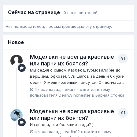
Сейчас на странице
0 пользователей
Нет пользователей, просматривающих эту страницу.
Новое
Модельки не всегда красивые
91
или парни их боятся?
Мы седня с сыном Казбек штурмовали(не до
вершины, офкозе). 57к шагов за день и 6к уже
седня. У меня ноженьки трясутся. Он полчаса...
4 часа назад
-
виш ня
ответил в тему
пользователя
DeanWinchester
в
Барная стойка
Модельки не всегда красивые
91
или парни их боятся?
И где они, эти большие люди? )
4 часа назад
-
vadim12
ответил в тему