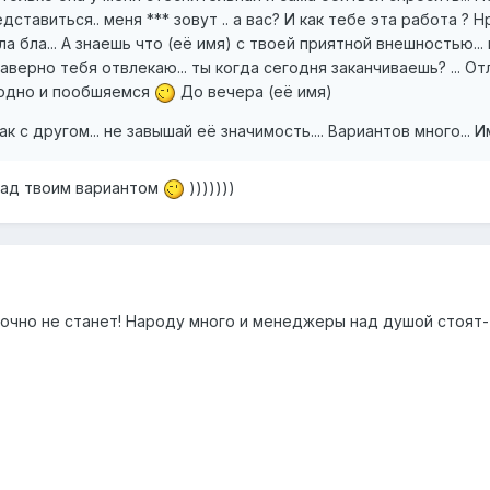
ставиться.. меня *** зовут .. а вас? И как тебе эта работа ?
ла бла... А знаешь что (её имя) с твоей приятной внешностью..
 Я наверно тебя отвлекаю... ты когда сегодня заканчиваешь? ... 
заодно и пообшяемся
До вечера (её имя)
как с другом... не завышай её значимость.... Вариантов много... И
над твоим вариантом
)))))))
точно не станет! Народу много и менеджеры над душой стоят-т