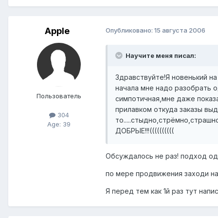
Apple
Опубликовано:
15 августа 2006
Научите меня писал:
Здравствуйте!Я новенький н
начала мне надо разобрать од
Пользователь
симпотичная,мне даже показал
прилавком откуда заказы выда
304
то.....стыдно,стрёмно,страшн
Age: 39
ДОБРЫЕ!!!((((((((((
Обсуждалось не раз! подход оди
по мере продвижения заходи на
Я перед тем как 1й раз тут напи