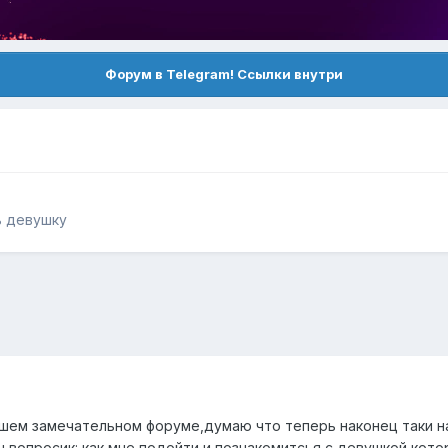
Форум в Telegram! Ссылки внутри
ь девушку
ашем замечательном форуме,думаю что теперь наконец таки н
 вопросик: как мне подойти и познакомитсья с девушкой котора