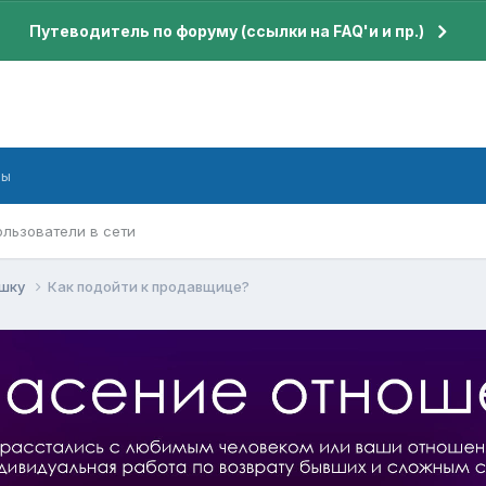
Путеводитель по форуму (ссылки на FAQ'и и пр.)
бы
ользователи в сети
ушку
Как подойти к продавщице?