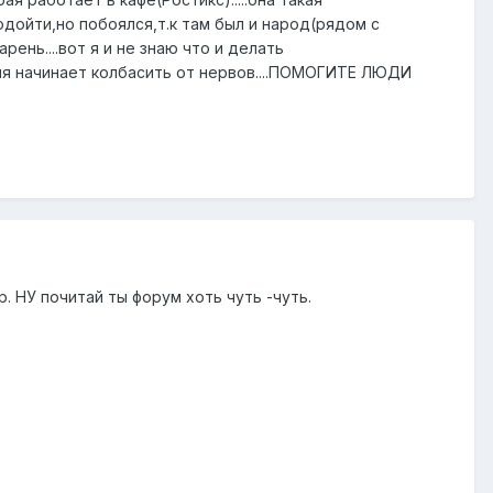
одойти,но побоялся,т.к там был и народ(рядом с
ень....вот я и не знаю что и делать
 меня начинает колбасить от нервов....ПОМОГИТЕ ЛЮДИ
втор. НУ почитай ты форум хоть чуть -чуть.