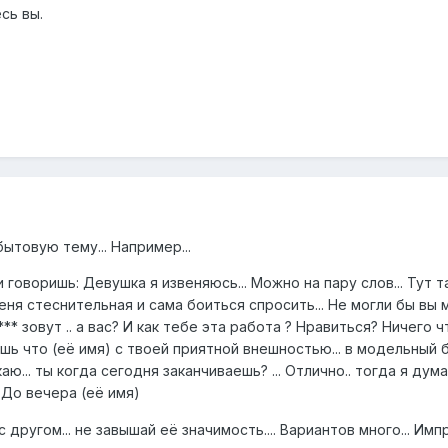
сь вы.
бытовую тему... Например...
и говоришь: Девушка я извеняюсь... Можно на пару слов... Тут
меня стеснительная и сама боиться спросить... Не могли бы вы мне
** зовут .. а вас? И как тебе эта работа ? Нравиться? Ничего 
наешь что (её имя) с твоей приятной внешностью... в модельный
екаю... ты когда сегодня заканчиваешь? ... Отлично.. тогда я 
До вечера (её имя)
 с другом... не завышай её значимость.... Вариантов много... Импр