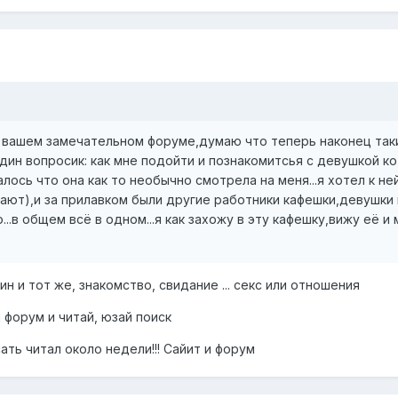
а вашем замечательном форуме,думаю что теперь наконец таки
ин вопросик: как мне подойти и познакомитсья с девушкой кото
ось что она как то необычно смотрела на меня...я хотел к не
ют),и за прилавком были другие работники кафешки,девушки и 
о...в общем всё в одном...я как захожу в эту кафешку,вижу её
н и тот же, знакомство, свидание ... секс или отношения
 форум и читай, юзай поиск
сать читал около недели!!! Сайит и форум