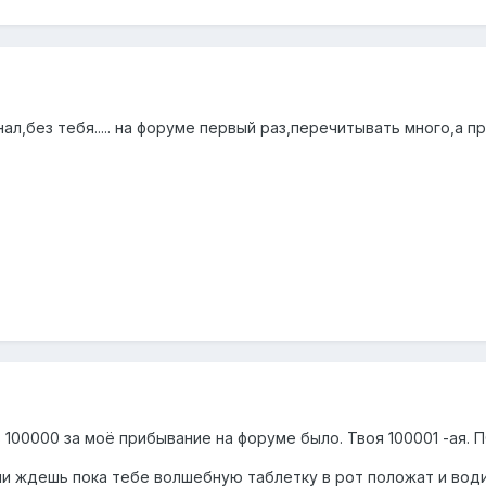
знал,без тебя..... на форуме первый раз,перечитывать много,а п
з 100000 за моё прибывание на форуме было. Твоя 100001 -ая. 
Или ждешь пока тебе волшебную таблетку в рот положат и вод