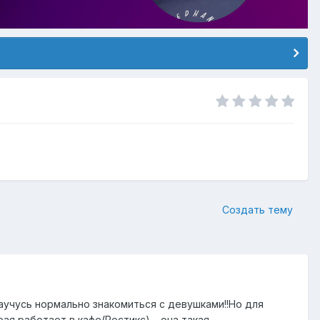
Создать тему
аучусь нормально знакомиться с девушками!!Но для
я работает в кафе(Ростикс).....она такая