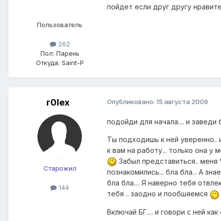
пойдет если друг другу нравите
Пользователь
262
Пол:
Парень
Откуда:
Saint-P
r0lex
Опубликовано:
15 августа 2006
подойди для начала.... и заведи 
Ты подходишь к ней уверенно.. 
к вам на работу... только она у 
Забыл представиться.. меня *
Старожил
познакомились... бла бла... А з
бла бла.... Я наверно тебя отвл
144
тебя .. заодно и пообшяемся
Включай БГ.... и говори с ней как