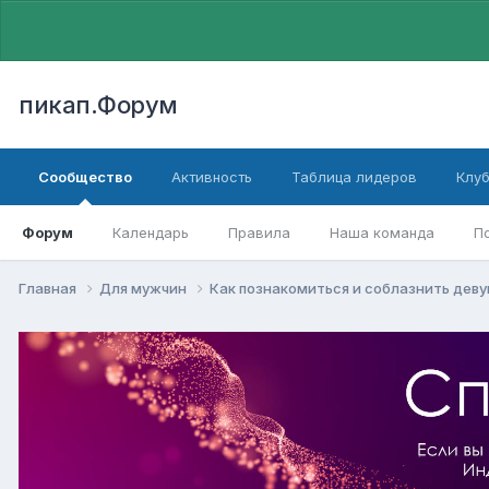
пикап.Форум
Сообщество
Активность
Таблица лидеров
Клу
Форум
Календарь
Правила
Наша команда
П
Главная
Для мужчин
Как познакомиться и соблазнить дев