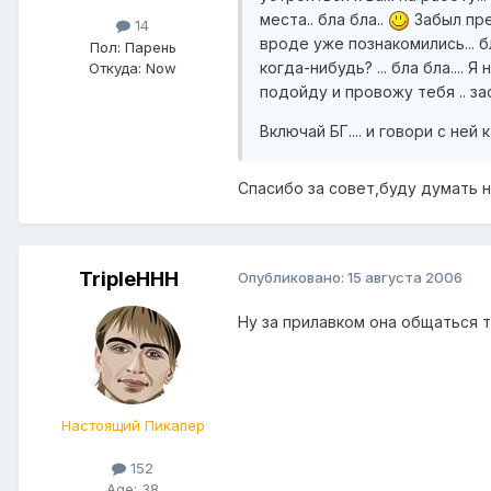
места.. бла бла..
Забыл пред
14
вроде уже познакомились... б
Пол:
Парень
когда-нибудь? ... бла бла....
Откуда:
Now
подойду и провожу тебя .. 
Включай БГ.... и говори с ней 
Спасибо за совет,буду думать 
TripleHHH
Опубликовано:
15 августа 2006
Ну за прилавком она общаться 
Настоящий Пикапер
152
Age: 38