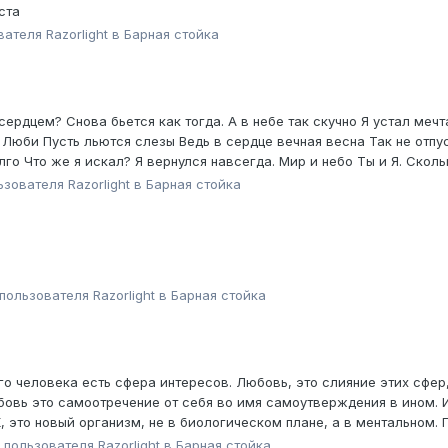
ста
ователя
Razorlight
в
Барная стойка
ердцем? Снова бьется как тогда. А в небе так скучно Я устaл мечт
я Люби Пусть льются слезы Ведь в сердце вечная весна Так не от
го Что же я искал? Я вернулся навсегда. Мир и небо Ты и Я. Сколько
льзователя
Razorlight
в
Барная стойка
 пользователя
Razorlight
в
Барная стойка
о человека есть сфера интересов. Любовь, это слияние этих сфер,
овь это самоотречение от себя во имя самоутверждения в ином. И 
, это новый организм, не в биологическом плане, а в ментальном. 
у пользователя
Razorlight
в
Барная стойка