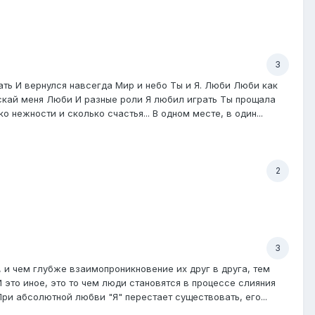
3
ать И вернулся навсегда Мир и небо Ты и Я. Люби Люби как
пускай меня Люби И разные роли Я любил играть Ты прощала
 нежности и сколько счастья... В одном месте, в один...
2
3
 и чем глубже взаимопроникновение их друг в друга, тем
это иное, это то чем люди становятся в процессе слияния
При абсолютной любви "Я" перестает существовать, его...