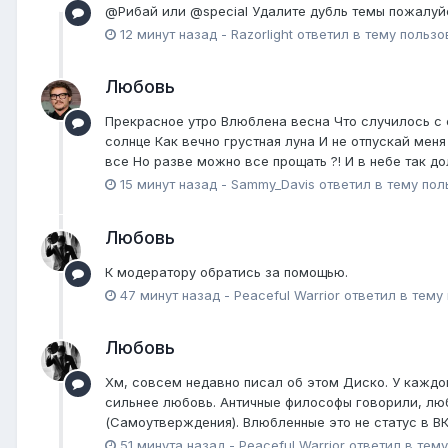
@Рибай или @special Удалите дубль темы пожалуй
12 минут назад
-
Razorlight
ответил в тему польз
Любовь
Прекрасное утро Влюблена весна Что случилось с с
солнце Как вечно грустная луна И не отпускай мен
все Но разве можно все прощать ?! И в небе так дол
15 минут назад
-
Sammy_Davis
ответил в тему по
Любовь
К модератору обратись за помощью.
47 минут назад
-
Peaceful Warrior
ответил в тему
Любовь
Хм, совсем недавно писал об этом Диско. У каждог
сильнее любовь. Античные философы говорили, люб
(Самоутверждения). Влюбленные это не статус в ВК
51 минута назад
-
Peaceful Warrior
ответил в тем