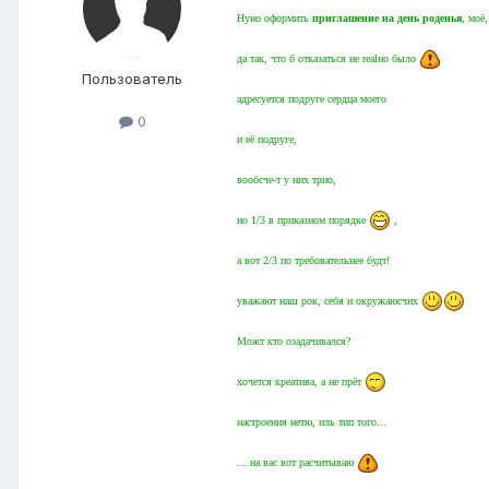
Нуно оформить
приглашение на день роденья
, моё,
да так, что б отказаться не realно было
Пользователь
адресуется подруге сердца моего
0
и её подруге,
вообсче-т у них трио,
но 1/3 в приказном порядке
,
а вот 2/3 по требовательнее будт!
уважают наш рок, себя и окружаюсчих
Можт кто озадачивался?
хочется креатива, а не прёт
настроения нетю, иль тип того...
... на вас вот расчитываю