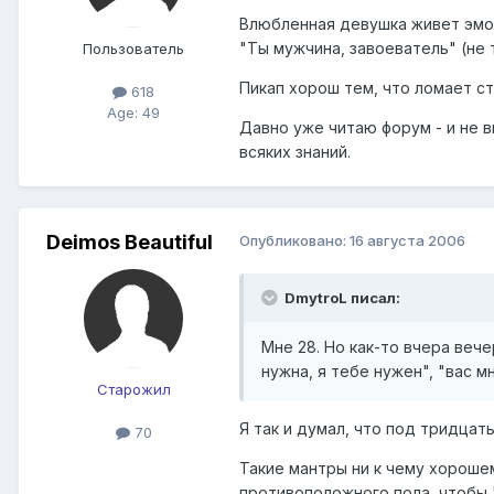
Влюбленная девушка живет эмоц
"Ты мужчина, завоеватель" (не 
Пользователь
Пикап хорош тем, что ломает ст
618
Age: 49
Давно уже читаю форум - и не в
всяких знаний.
Deimos Beautiful
Опубликовано:
16 августа 2006
DmytroL писал:
Мне 28. Но как-то вчера веч
нужна, я тебе нужен", "вас мн
Старожил
Я так и думал, что под тридцат
70
Такие мантры ни к чему хорошем
противоположного пола, чтобы "