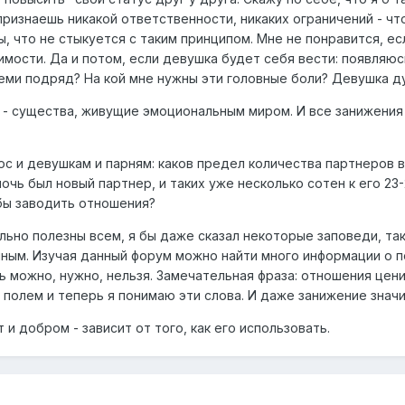
признаешь никакой ответственности, никаких ограничений - ч
 что не стыкуется с таким принципом. Мне не понравится, ес
мости. Да и потом, если девушка будет себя вести: появляюсь,
семи подряд? На кой мне нужны эти головные боли? Девушка д
 - существа, живущие эмоциональным миром. И все занижения 
с и девушкам и парням: каков предел количества партнеров в
ночь был новый партнер, и таких уже несколько сотен к его 23
 бы заводить отношения?
ально полезны всем, я бы даже сказал некоторые заповеди, та
ным. Изучая данный форум можно найти много информации о пе
ь можно, нужно, нельзя. Замечательная фраза: отношения цени
полем и теперь я понимаю эти слова. И даже занижение значи
и добром - зависит от того, как его использовать.