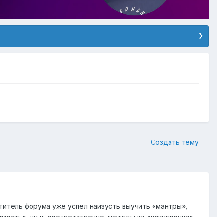
Создать тему
титель форума уже успел наизусть выучить «мантры»,
мость», ну и, соответственно, методы их «искупления»,