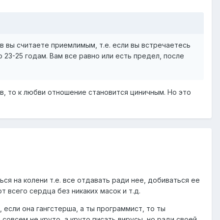
в вы считаете приемлимым, т.е. если вы встречаетесь
о 23-25 годам. Вам все равно или есть предел, после
ов, то к любви отношение становится циничным. Но это
ться на колени т.е. все отдавать ради нее, добиваться ее
т всего сердца без никаких масок и т.д.
, если она гангстерша, а ты программист, то ты
 совсем не круто, а круто писать вирусы, но ради своей