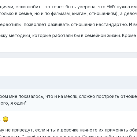
иями, если любит - то хочет быть уверена, что ЕМУ нужна им
только в семье, но и по фильмам, книгам, отношениям), а девоч
ереотипы, позволяет развивать отношения нестандартно. И вы
ижу методики, которые работали бы в семейной жизни. Кроме 
ером мне показалось, что и на месяц сложно построить отнош
ого, я один".
ь.
у не приведут, если и ты и девочка начнете их применять об
повысить" свой статус друг у друга. Скажу по себе, что я б т