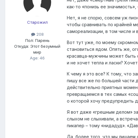
как-то «понизь ее значимость»
Нет, я не спорю, совсем уж пио
Старожил
чтобы сравнивать по крайней ме
самореализации, в том числе и 
208
Пол:
Парень
Вот тут уже, по моему скромно
Откуда:
Этот безумный
становиться ядом. Опять же, ог
мир
красавца-мужчины может быть са
Age: 46
и не хочет тепла и ласки? Хочет
К чему я это все? К тому, что 
пишу все же по большей части 
действительно приятных момент
превращаемся в тех самых «соци
о которой хочу предупредить д
Я вот даже «грешным делом» за
слыхом не слыхивали, а встреча
пикапер – тому «нидадуд». «Дав
Да, более того, что мы лишаем