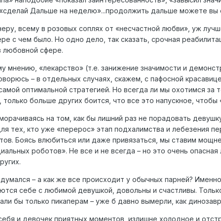
, «сделай Дальше на неделю»...продолжить дальше можете вы 
неру, всему в розовых соплях от «несчастной любви», уж лучш
ре с чем было. Но одно дело, так сказать, срочная реабилита
в любовной сфере.
му мнению, «лекарство» (т.е. занижение значимости и демонс
оворюсь – в отдельных случаях, скажем, с пафосной красавиц
мой оптимальной стратегией. Но всегда ли мы охотимся за то
, только больше других боится, что все это напускное, чтобы 
заморачиваясь на том, как бы лишний раз не порадовать девуш
для тех, кто уже «перерос» этап подхалимства и лебезения п
ов. Боясь влюбиться или даже привязаться, мы ставим мощне
альных роботов». Не все и не всегда – но это очень опасная 
ругих.
думался – а как же все происходит у обычных парней? Именно
ются себе с любимой девушкой, довольны и счастливы. Только
али бы только пикаперам – уже б давно вымерли, как динозавр
 себя и девочек приятных моментов, излишне холодное и отс