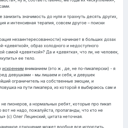
сами.
е занизить значимость до нуля и трахнуть десять других,
ция и интенсивная терапия, совсем другое – поиски
трация незаинтересованности) начинает в больших дозах
ей-«девяткой», образ холодного и недоступного
й самой «девяткой»? Да и «девятка», что ли, не человек,
«купить» ее тело.
ку
искренним
вниманием (это ж , де, не по-пикаперски) - я
еред девушками - мы лишаем и себя, и девушек
йший ограничитель на собственные эмоции, и
ловушка на пути пикапера, из которой я выбираюсь сам и
 не пионеров, а нормальных ребят, которые про пикап
 вот не надо, пожалуйста, пропаганды, что кто не
ы» (с) Олег Лецинский, цитата неточная.
траненное отношение может вообще все испортить.