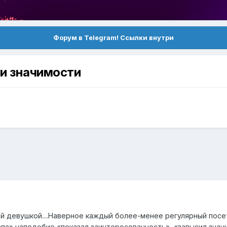
Форум в Telegram! Ссылки внутри
ии значимости
й девушкой....Наверное каждый более-менее регулярный посе
па» наподобие «показал заинтересованность», «завысил значи