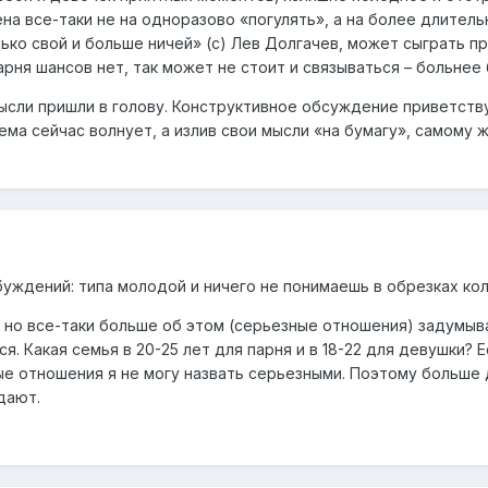
а все-таки не на одноразово «погулять», а на более длитель
ько свой и больше ничей» (с) Лев Долгачев, может сыграть п
рня шансов нет, так может не стоит и связываться – больнее 
сли пришли в голову. Конструктивное обсуждение приветствуе
тема сейчас волнует, а излив свои мысли «на бумагу», самому 
буждений: типа молодой и ничего не понимаешь в обрезках кол
, но все-таки больше об этом (серьезные отношения) задумыв
я. Какая семья в 20-25 лет для парня и в 18-22 для девушки? 
е отношения я не могу назвать серьезными. Поэтому больше 
дают.