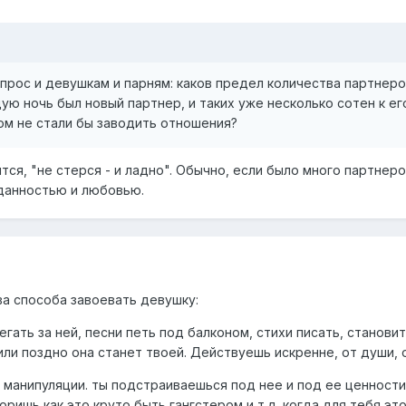
прос и девушкам и парням: каков предел количества партнеро
дую ночь был новый партнер, и таких уже несколько сотен к ег
ом не стали бы заводить отношения?
ится, "не стерся - и ладно". Обычно, если было много партнер
данностью и любовью.
два способа завоевать девушку:
бегать за ней, песни петь под балконом, стихи писать, станови
или поздно она станет твоей. Действуешь искренне, от души, о
п, манипуляции. ты подстраиваешься под нее и под ее ценности
ришь как это круто быть гангстером и т.д. когда для тебя это