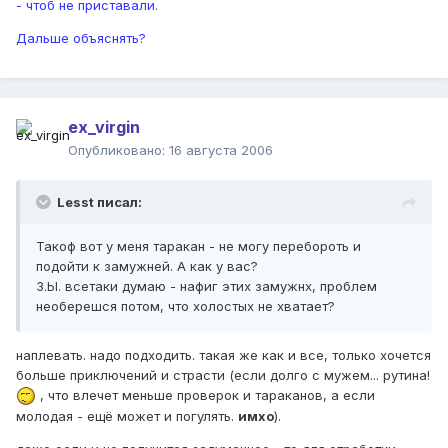
- чтоб не приставали.
Дальше объяснять?
ex_virgin
Опубликовано:
16 августа 2006
Lesst писал:
Такоф вот у меня таракан - не могу перебороть и
подойти к замужней. А как у вас?
З.Ы. всетаки думаю - нафиг этих замужнх, проблем
необерешся потом, что холостых не хватает?
наплевать. надо подходить. такая же как и все, только хочется
больше приключений и страсти (если долго с мужем... рутина!
, что влечет меньше проверок и тараканов, а если
молодая - ещё может и погулять.
имхо
).