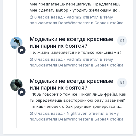
мне предлагаешь перешагнуть. Предлагаешь
мне сделать выбор - угодить желающим до...
6 часов назад
-
vadim12
ответил в тему
пользователя
DeanWinchester
в
Барная стойка
Модельки не всегда красивые
91
или парни их боятся?
Пэ, жизнь измеряется не только женщинами )
6 часов назад
-
vadim12
ответил в тему
пользователя
DeanWinchester
в
Барная стойка
Модельки не всегда красивые
91
или парни их боятся?
Т100Б говорит о том же. Пикап лишь фрейм. Как
ты определяешь всестороннюю базу развития?
Ты как человек с бэкграундом тренерства и...
6 часов назад
-
Nightraven
ответил в тему
пользователя
DeanWinchester
в
Барная стойка