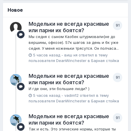
Новое
Модельки не всегда красивые
91
или парни их боятся?
Мы седня с сыном Казбек штурмовали(не до
вершины, офкозе). 57к шагов за день и 6к уже
седня. У меня ноженьки трясутся. Он полчаса...
5 часов назад
-
виш ня
ответил в тему
пользователя
DeanWinchester
в
Барная стойка
Модельки не всегда красивые
91
или парни их боятся?
И где они, эти большие люди? )
5 часов назад
-
vadim12
ответил в тему
пользователя
DeanWinchester
в
Барная стойка
Модельки не всегда красивые
91
или парни их боятся?
Так и есть. Это этические нормы, которые ты