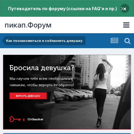
×
Путеводитель по форуму (ссылки на FAQ'и и пр.)
пикап.Форум
Как познакомиться и соблазнить девушку