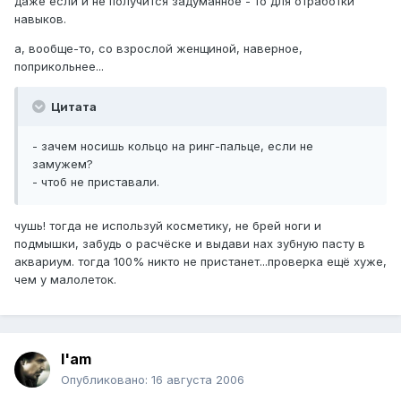
даже если и не получится задуманное - то для отработки
навыков.
а, вообще-то, со взрослой женщиной, наверное,
поприкольнее...
Цитата
- зачем носишь кольцо на ринг-пальце, если не
замужем?
- чтоб не приставали.
чушь! тогда не используй косметику, не брей ноги и
подмышки, забудь о расчёске и выдави нах зубную пасту в
аквариум. тогда 100% никто не пристанет...проверка ещё хуже,
чем у малолеток.
I'am
Опубликовано:
16 августа 2006