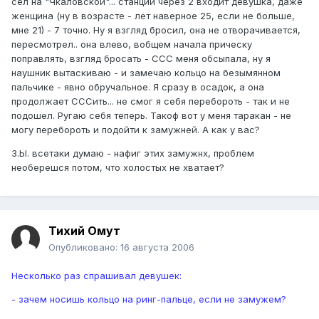
сел на "Чкаловской"... станции через 2 входит девушка, даже
женщина (ну в возрасте - лет наверное 25, если не больше,
мне 21) - 7 точно. Ну я взгляд бросил, она не отворачивается,
пересмотрел.. она влево, вобщем начала прическу
поправлять, взгляд бросать - ССС меня обсыпала, ну я
наушник вытаскиваю - и замечаю кольцо на безымянном
пальчике - явно обручальное. Я сразу в осадок, а она
продолжает СССить... не смог я себя перебороть - так и не
подошел. Ругаю себя теперь. Такоф вот у меня таракан - не
могу перебороть и подойти к замужней. А как у вас?
З.Ы. всетаки думаю - нафиг этих замужнх, проблем
необерешся потом, что холостых не хватает?
Тихий Омут
Опубликовано:
16 августа 2006
Несколько раз спрашивал девушек:
- зачем носишь кольцо на ринг-пальце, если не замужем?