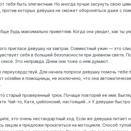
ют тебя быть элегантным. Но иногда лучше засунуть свою цив
, против которых девушка не сможет обороняться даже с пом
обще будь максимально приветлив. Когда она увидит, как ты 
этого пригласи девушку на завтрак. Совместный ужин — это с
 чувствует себя в большей безопасности при дневном свете. 
 сексе. Это неправда. Днем они тоже о нем думают.
не переусердствуй. Для начала попроси девушку помочь тебе п
кт хозяйки и помощницы, не исключено, что она автоматически
.
Это старый проверенный трюк. Почаще повторяй ее имя. Выгля
атя. Чай-то, Катя, цейлонский, настоящий…» У девушки быстро
нципе, это очень нестандартный ход. Если же девушка питает 
ь лицом и предложи прокатиться на мотоцикле. Способ тупой,