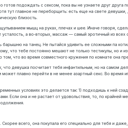
что готов подождать с сексом, пока вы не узнаете друг друга 
отя тут главное не переборщить: есть еще на свете девушки
ическую близость.
ощупыванием мышц на руках, плечах и шее. Иначе говоря, сде
 усталость, а во-вторых, массаж — самый эротичный из всех 
ть барышню на танец. Не пытайся удивить ее сложными па коти
тому, что тебе постоянно мешают не только тестикулы, но и из
 о том, что во время совместного кружения по комнате она п
риск, что девушка посчитает тебя инфантильным, но на самом
может плавно перейти в не менее азартный секс. Во время иг
овременных условиях это делается так: 1) подходишь к ней сза
бами. Если она и не растает от удовольствия, то, по крайней 
родолжения.
е. Скорее всего, она покупала его специально для тебя и даж