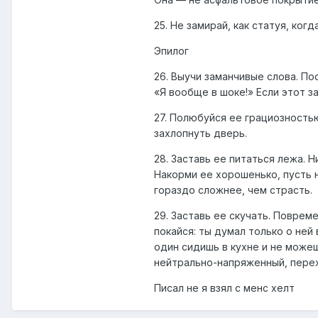
25. Не замирай, как статуя, ко
Эпилог
26. Выучи заманчивые слова. По
«Я вообще в шоке!» Если этот з
27. Полюбуйся ее грациозность
захлопнуть дверь.
28. Заставь ее питаться лежа. 
Накорми ее хорошенько, пусть н
гораздо сложнее, чем страсть.
29. Заставь ее скучать. Поврем
покайся: ты думал только о ней
один сидишь в кухне и не може
нейтрально-напряженный, перех
Писал не я взял с менс хелт