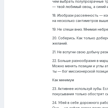
чем выбрать полупрозрачные тру
— твой любимый овощ, а синий 
18. Изобрази рассеянность — ко
на несколько сантиметров выше
19. Не спеши вниз. Мнимая неб
20. Соберись. Как только добер
желаний.
21. Не вспугни свою добычу рез
22. Больше разнообразия в мар
Можно менять позиции и углы ат
ты — бог миссионерской позици
Как минимум
23. Активнее используй зубы. 
покусывания только обострят с
24. Убей в себе дорожного раб
Она — не асфальтовое покрытие.