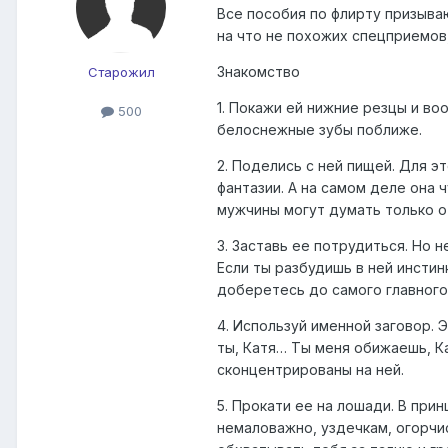
Все пособия по флирту призыва
на что не похожих спецприемов
Знакомство
Старожил
1. Покажи ей нижние резцы и во
500
белоснежные зубы поближе.
2. Поделись с ней пищей. Для 
фантазии. А на самом деле она
мужчины могут думать только о
3. Заставь ее потрудиться. Но 
Если ты разбудишь в ней инстин
доберетесь до самого главного
4. Используй именной заговор. 
ты, Катя… Ты меня обижаешь, К
сконцентрированы на ней.
5. Прокати ее на лошади. В при
немаловажно, уздечкам, огорчис