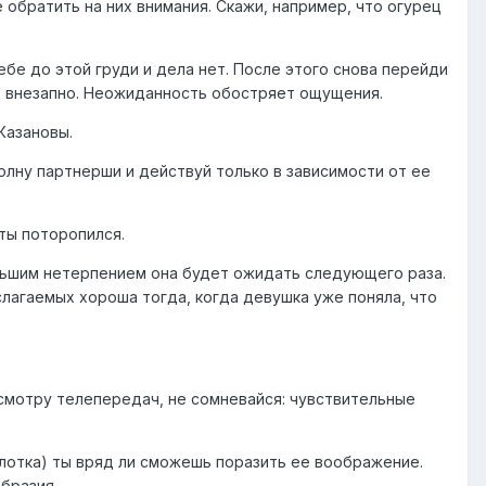
 обратить на них внимания. Скажи, например, что огурец
ебе до этой груди и дела нет. После этого снова перейди
аз внезапно. Неожиданность обостряет ощущения.
Казановы.
волну партнерши и действуй только в зависимости от ее
 ты поторопился.
ольшим нетерпением она будет ожидать следующего раза.
слагаемых хороша тогда, когда девушка уже поняла, что
осмотру телепередач, не сомневайся: чувствительные
лотка) ты вряд ли сможешь поразить ее воображение.
образия.