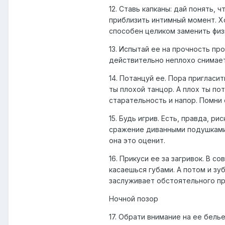
12. Ставь капканы: дай понять, 
приблизить интимный момент. Х
способен целиком заменить физ
13. Испытай ее на прочность пр
действительно неплохо снимает
14. Потанцуй ее. Пора пригласи
ты плохой танцор. А плох ты по
старательность и напор. Помни
15. Будь игрив. Есть, правда, 
сражение диванными подушками 
она это оценит.
16. Прикуси ее за загривок. В с
касаешься губами. А потом и зу
заслуживает обстоятельного п
Ночной позор
17. Обрати внимание на ее бель