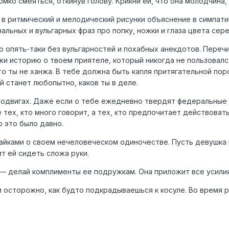
омко смеяться, откинув голову. Крикни ей, что она молодчина
 в ритмический и мелодический рисунки объяснение в симпатии
нальных и вульгарных фраз про попку, ножки и глаза цвета сер
ько опять-таки без вульгарностей и похабных анекдотов. Пере
жи историю о твоем приятеле, который никогда не пользовалс
о ты не ханжа. В тебе должна быть капля притягательной пор
й станет любопытно, каков ты в деле.
 подвигах. Даже если о тебе ежедневно твердят федеральные 
ех, кто много говорит, а тех, кто предпочитает действовать
о это было давно.
байками о своем нечеловеческом одиночестве. Пусть девушка 
т ей сидеть сложа руки.
 — делай комплименты ее подружкам. Она приложит все усилия
и осторожно, как будто подкрадываешься к косуле. Во время 