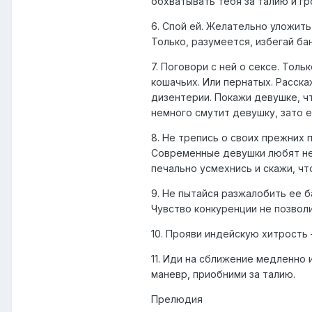
обхватывать тебя за талию и гр
6. Спой ей. Желательно уложить
Только, разумеется, избегай ба
7. Поговори с ней о сексе. Тол
кошачьих. Или пернатых. Расска
дизентерии. Покажи девушке, чт
немного смутит девушку, зато е
8. Не трепись о своих прежних
Современные девушки любят не т
печально усмехнись и скажи, чт
9. Не пытайся разжалобить ее 
Чувство конкуренции не позволи
10. Прояви индейскую хитрость
11. Иди на сближение медленно 
маневр, приобними за талию.
Прелюдия