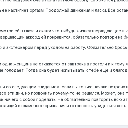
гда ее настигнет оргазм. Продолжай движения и ласки. Все ост
смотри ей в глаза и скажи что-нибудь жизнеутверждающее и к
авершающий аккорд ей понравится, обязательно повтори на би
ю и экстерьером перед уходом на работу. Обязательно брось
Ни одна женщина не откажется от завтрака в постели и к том
е голодает. Тогда она будет испытывать к тебе еще и благод
ени со следующим свиданием, если вы только начали встречать
 все эти дни, но позвонить почему-то не решался. Может, она 
шь ничего с собой поделать. Не обязательно повторять всю э
одящий в пламенные признания и готовность увидеться хоть 