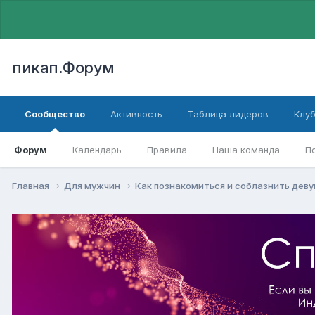
пикап.Форум
Сообщество
Активность
Таблица лидеров
Клу
Форум
Календарь
Правила
Наша команда
П
Главная
Для мужчин
Как познакомиться и соблазнить дев