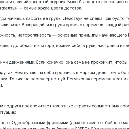
сики в синий и желтый огурчик. Было бы просто невежливо не
и желтый — самые яркие цвета детства.
гда начнешь ласкать ее грудь. Действуй не спеша, как будто т
 или ниже. Возвращайся к груди время от времени, каждый р
режность, неторопливость — основные принципы начинающего 
ешься до области клитора, возьми себя в руки, настройся на 
кими движениями. Если конечно, она сама не прокричит, чтобы
шрутах. Чем лучше ты себя проявишь в жарком деле, тем с б
аки. Только не переусердствуй. Регулярная перемена мест и 
и.
Если подруга предпочитает животные страсти совместному пр
итуацию.
очего. Однообразными фрикциями (даже в темпе отбойного мо
 И не надувная кукла Лена (артикул 025БП). Ей хочется разно