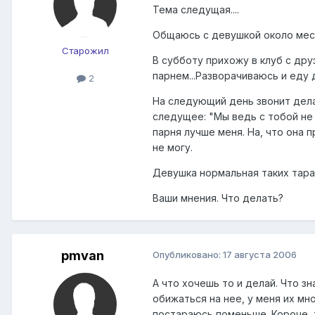
Тема следущая....
Общаюсь с девушкой около меся
Старожил
В субботу прихожу в клуб с др
парнем...Разворачиваюсь и еду 
2
На следующий день звонит дела
следущее: "Мы ведь с тобой не
парня лучше меня. На, что она 
не могу.
Девушка нормальная таких тара
Ваши мнения. Что делать?
pmvan
Опубликовано:
17 августа 2006
А что хочешь то и делай. Что з
обижаться на нее, у меня их мн
постараюсь поменьше. Короче, 