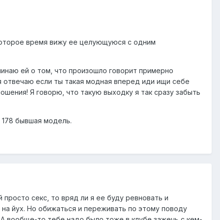
некоторое время вижу ее целующуюся с одним
минаю ей о том, что произошло говорит примерно
 я отвечаю если ты такая модная вперед иди ищи себе
ношения! Я говорю, что такую выходку я так сразу забыть
 178 бывшая модель.
 просто секс, то вряд ли я ее буду ревновать и
 на йух. Но обижаться и переживать по этому поводу
А вообще-то тебе надо было тоже в клубе зажечь с кем-