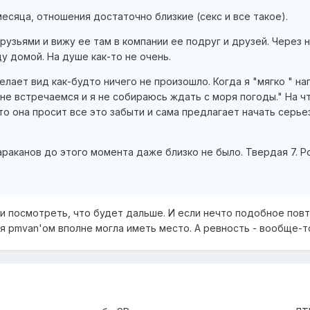
сяца, отношения достаточно близкие (секс и все такое).
друзьями и вижу ее там в компании ее подруг и друзей. Чере
у домой. На душе как-то не очень.
лает вид как-будто ничего не произошло. Когда я "мягко " н
не встречаемся и я не собираюсь ждать с моря погоды." На ч
что она просит все это забыти и сама предлагает начать серье
раканов до этого момента даже близко не было. Твердая 7. Р
ь и посмотреть, что будет дальше. И если нечто подобное повт
я pmvan'ом вполне могла иметь место. А ревность - вообще-т