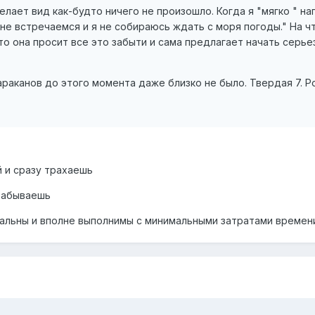
лает вид как-будто ничего не произошло. Когда я "мягко " н
не встречаемся и я не собираюсь ждать с моря погоды." На ч
что она просит все это забыти и сама предлагает начать серье
раканов до этого момента даже близко не было. Твердая 7. Р
й и сразу трахаешь
 забываешь
еальны и вполне выполнимы с минимальными затратами времен