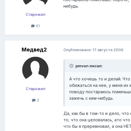
нибудь.
Старожил
61
Медвед2
Опубликовано:
17 августа 2006
pmvan писал:
А что хочешь то и делай. Что
обижаться на нее, у меня их
Старожил
поводу постараюсь поменьше
зажечь с кем-нибудь.
2
Да, как бы в том-то и дело, что
то, что она целовалась, ато что
что бы я преревновал, а она НЕТ