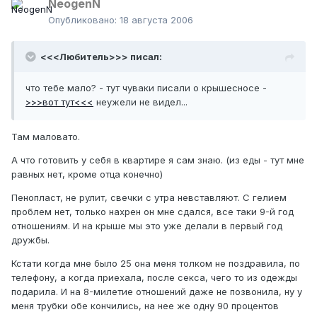
NeogenN
Опубликовано:
18 августа 2006
<<<Любитель>>> писал:
что тебе мало? - тут чуваки писали о крышесносе -
>>>вот тут<<<
неужели не видел...
Там маловато.
А что готовить у себя в квартире я сам знаю. (из еды - тут мне
равных нет, кроме отца конечно)
Пенопласт, не рулит, свечки с утра невставляют. С гелием
проблем нет, только нахрен он мне сдался, все таки 9-й год
отношениям. И на крыше мы это уже делали в первый год
дружбы.
Кстати когда мне было 25 она меня толком не поздравила, по
телефону, а когда приехала, после секса, чего то из одежды
подарила. И на 8-милетие отношений даже не позвонила, ну у
меня трубки обе кончились, на нее же одну 90 процентов