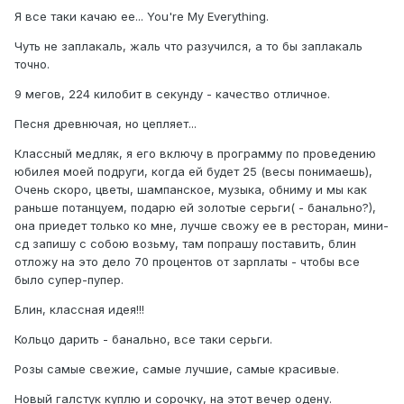
Я все таки качаю ее... You're My Everything.
Чуть не заплакаль, жаль что разучился, а то бы заплакаль
точно.
9 мегов, 224 килобит в секунду - качество отличное.
Песня древнючая, но цепляет...
Классный медляк, я его включу в программу по проведению
юбилея моей подруги, когда ей будет 25 (весы понимаешь),
Очень скоро, цветы, шампанское, музыка, обниму и мы как
раньше потанцуем, подарю ей золотые серьги( - банально?),
она приедет только ко мне, лучше свожу ее в ресторан, мини-
сд запишу с собою возьму, там попрашу поставить, блин
отложу на это дело 70 процентов от зарплаты - чтобы все
было супер-пупер.
Блин, классная идея!!!
Кольцо дарить - банально, все таки серьги.
Розы самые свежие, самые лучшие, самые красивые.
Новый галстук куплю и сорочку, на этот вечер одену.