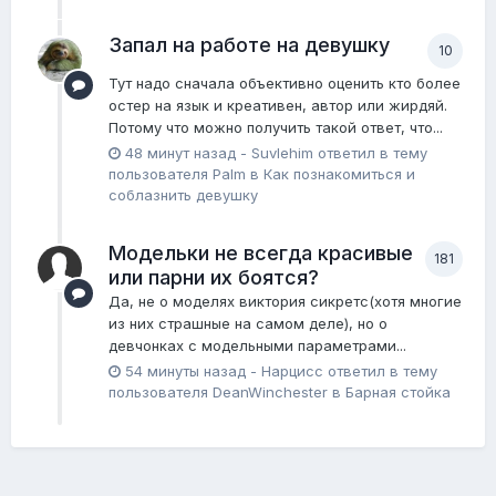
Запал на работе на девушку
10
Тут надо сначала объективно оценить кто более
остер на язык и креативен, автор или жирдяй.
Потому что можно получить такой ответ, что...
48 минут назад
-
Suvlehim
ответил в тему
пользователя
Palm
в
Как познакомиться и
соблазнить девушку
Модельки не всегда красивые
181
или парни их боятся?
Да, не о моделях виктория сикретс(хотя многие
из них страшные на самом деле), но о
девчонках с модельными параметрами...
54 минуты назад
-
Нарцисс
ответил в тему
пользователя
DeanWinchester
в
Барная стойка