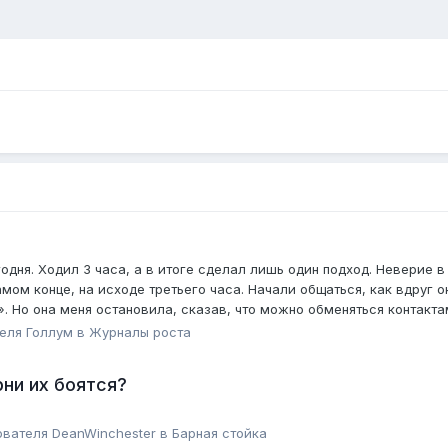
годня. Ходил 3 часа, а в итоге сделал лишь один подход. Неверие 
ом конце, на исходе третьего часа. Начали общаться, как вдруг он
. Но она меня остановила, сказав, что можно обменяться контактами
теля
Голлум
в
Журналы роста
ни их боятся?
ователя
DeanWinchester
в
Барная стойка