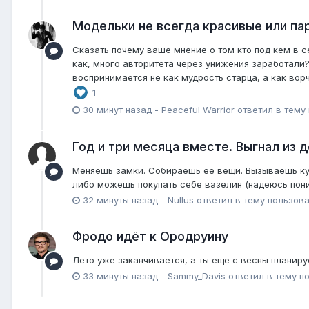
Модельки не всегда красивые или пар
Сказать почему ваше мнение о том кто под кем в с
как, много авторитета через унижения заработали
воспринимается не как мудрость старца, а как ворч
1
30 минут назад
-
Peaceful Warrior
ответил в тему
Год и три месяца вместе. Выгнал из д
Меняешь замки. Собираешь её вещи. Вызываешь кур
либо можешь покупать себе вазелин (надеюсь пони
32 минуты назад
-
Nullus
ответил в тему пользов
Фродо идёт к Ородруину
Лето уже заканчивается, а ты еще с весны планир
33 минуты назад
-
Sammy_Davis
ответил в тему п