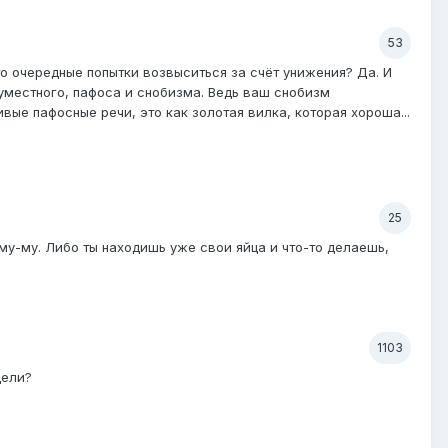
53
то очередные попытки возвыситься за счёт унижения? Да. И
уместного, пафоса и снобизма. Ведь ваш снобизм
ивые пафосные речи, это как золотая вилка, которая хороша...
25
му-му. Либо ты находишь уже свои яйца и что-то делаешь,
1103
цели?