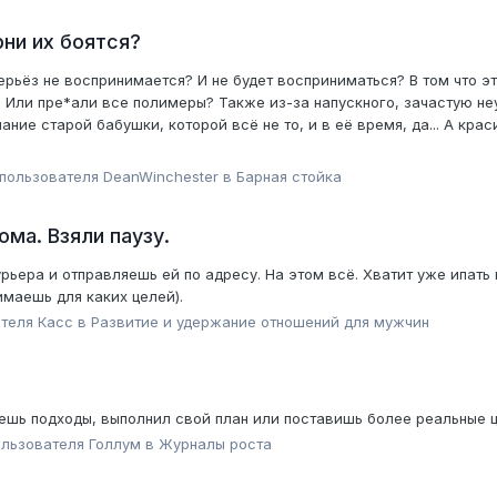
ни их боятся?
ерьёз не воспринимается? И не будет восприниматься? В том что э
? Или пре*али все полимеры? Также из-за напускного, зачастую не
ание старой бабушки, которой всё не то, и в её время, да... А крас
 пользователя
DeanWinchester
в
Барная стойка
ома. Взяли паузу.
ьера и отправляешь ей по адресу. На этом всё. Хватит уже ипать 
маешь для каких целей).
ателя
Касс
в
Pазвитие и удержание отношений для мужчин
уешь подходы, выполнил свой план или поставишь более реальные 
ользователя
Голлум
в
Журналы роста