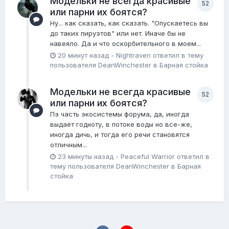
Модельки не всегда красивые
52
или парни их боятся?
Ну... как сказать, как сказать. "Опускаетесь вы
до таких пируэтов" или нет. Иначе бы не
навеяло. Да и что оскорбительного в моем...
20 минут назад
-
Nightraven
ответил в тему
пользователя
DeanWinchester
в
Барная стойка
Модельки не всегда красивые
52
или парни их боятся?
Пэ часть экосистемы форума, да, иногда
выдаёт годноту, в потоке воды но все-же,
иногда дичь, и тогда его речи становятся
отличным...
23 минуты назад
-
Peaceful Warrior
ответил в
тему пользователя
DeanWinchester
в
Барная
стойка