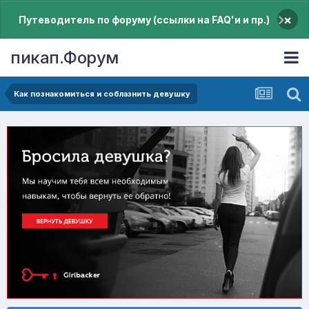
×
Путеводитель по форуму (ссылки на FAQ'и и пр.)
пикап.Форум
Как познакомиться и соблазнить девушку