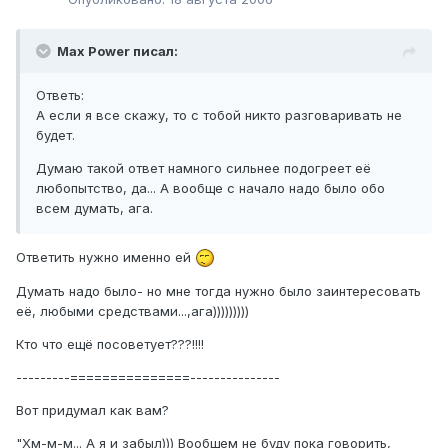
Max Power писал:
Ответь:
А если я все скажу, то с тобой никто разговаривать не
будет.
Думаю такой ответ намного сильнее подогреет её
любопытство, да... А вообще с начало надо было обо
всем думать, ага.
Ответить нужно именно ей
Думать надо было- но мне тогда нужно было заинтересовать
её, любыми средствами...,ага)))))))))
Кто что ещё посоветует???!!!!
---------===============---------------
Вот придумал как вам?
"Хм-м-м... А я и забыл))) Вообщем не буду пока говорить,