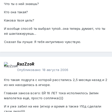
Что ты о ней знаешь?
Кто она такая?
Какова твоя цель?
И вообще способ ты выбрал тупой...она теперь думает, что ты
её шантажируешь...
Сказал бы лучше: Я тебя интуитивно чувствую.
RazZzoR
Опубликовано:
18 августа 2006
Кто такая: подруга с которой расстались 2,5 месяца назад и 2
из них находилась в игноре.
Главная заноза всего: ЕЙ 16 ЛЕТ тока исполнилось (млин
малолетка ещё, просто соплячка((()
И я уже забил на нее (игнор и время а также т10д сделали
свое дело))))