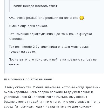
почти всегда блевать тянет
Хм... очень редкий вид реакции на алкоголь
У меня еще один прикол.
Есть бывшая одногруппница. Где-то 6-ка, но фигурка
классная.
Так вот, после 2 бутылок пива она для меня самая
лучшая на свете.
После выпитого пристаю к ней, а на трезвую голову не
тянет-с
))) а почему я об этом не знал?
В тему скажу так. У меня знакомый, который когда трезвый-
очень хороший, неимоверно спокойный,дружелюбный и
уравновешенный человек. Когда выпьет, ему сносит
башню....может подойти и ни с того, ни с сего сказать что-то
вроде "а помнишь, года 4 назад ты мне не дал конспект