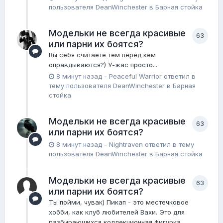
пользователя
DeanWinchester
в
Барная стойка
Модельки не всегда красивые
63
или парни их боятся?
Вы себя считаете тем перед кем
оправдываются?) У-жас просто...
8 минут назад
-
Peaceful Warrior
ответил в
тему пользователя
DeanWinchester
в
Барная
стойка
Модельки не всегда красивые
63
или парни их боятся?
8 минут назад
-
Nightraven
ответил в тему
пользователя
DeanWinchester
в
Барная стойка
Модельки не всегда красивые
63
или парни их боятся?
Ты пойми, чувак) Пикап - это местечковое
хобби, как клуб любителей Вахи. Это для
разбирающихся коллекционная фигурка...