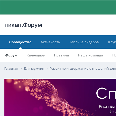
пикап.Форум
Сообщество
Активность
Таблица лидеров
Клу
Форум
Календарь
Правила
Наша команда
П
Главная
Для мужчин
Pазвитие и удержание отношений дл