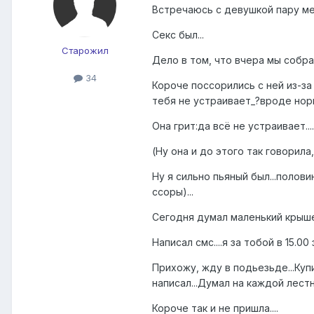
Встречаюсь с девушкой пару мес
Секс был...
Старожил
Дело в том, что вчера мы собрал
34
Короче поссорились с ней из-за
тебя не устраивает_?вроде норм
Она грит:да всё не устраивает...
(Ну она и до этого так говорила,
Ну я сильно пьяный был...полов
ссоры)...
Сегодня думал маленький крыше
Написал смс....я за тобой в 15.00 з
Прихожу, жду в подьезьде...Куп
написал...Думал на каждой лестни
Короче так и не пришла....