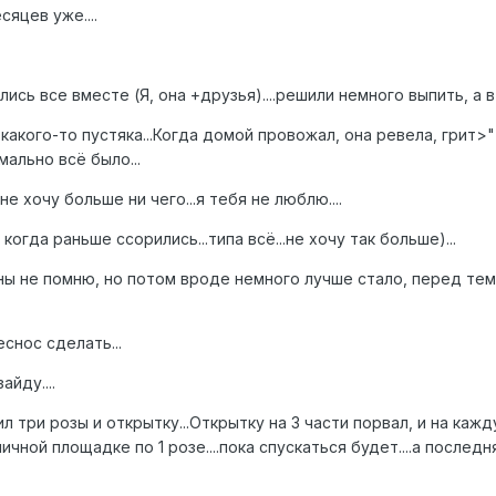
яцев уже....
ись все вместе (Я, она +друзья)....решили немного выпить, а 
 какого-то пустяка...Когда домой провожал, она ревела, грит
ально всё было...
.не хочу больше ни чего...я тебя не люблю....
 когда раньше ссорились...типа всё...не хочу так больше)...
ины не помню, но потом вроде немного лучше стало, перед тем 
снос сделать...
айду....
ил три розы и открытку...Открытку на 3 части порвал, и на ка
чной площадке по 1 розе....пока спускаться будет....а последняя