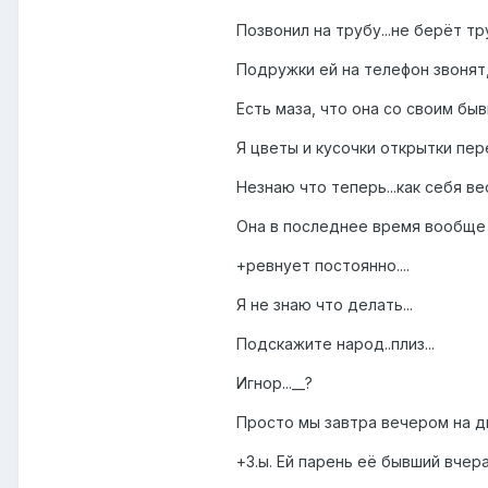
Позвонил на трубу...не берёт тру
Подружки ей на телефон звонят, 
Есть маза, что она со своим быв
Я цветы и кусочки открытки пер
Незнаю что теперь...как себя вес
Она в последнее время вообще к
+ревнует постоянно....
Я не знаю что делать...
Подскажите народ..плиз...
Игнор...__?
Просто мы завтра вечером на дис
+З.ы. Ей парень её бывший вчера 