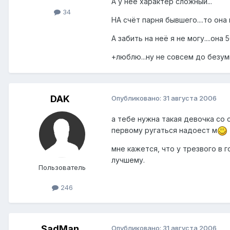
А у неё характер сложный...
34
НА счёт парня бывшего....то она 
А забить на неё я не могу....она 
+люблю...ну не совсем до безуми
DAK
Опубликовано:
31 августа 2006
а тебе нужна такая девочка со 
первому ругаться надоест м
мне кажется, что у трезвого в го
лучшему.
Пользователь
246
SadMan
Опубликовано:
31 августа 2006