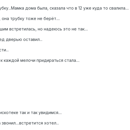
бку...Мамка дома была, сказала что в 12 уже куда то свалила....
она трубку тоже не берёт....
шим встретилась, но надеюсь это не так....
ед дверью оставил...
ти...
 каждой мелочи придираться стала....
котеке так и так увидимся....
звонил....встретится хотел...