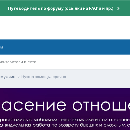
Путеводитель по форуму (ссылки на FAQ'и и пр.)
бы
ользователи в сети
я мужчин
Нужна помощь...срочно