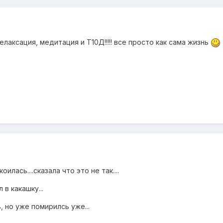
елаксация, медитация и Т10Д!!!!! все просто как сама жизнь
илась....сказала что это не так....
 в какашку...
 но уже помирилсь уже...