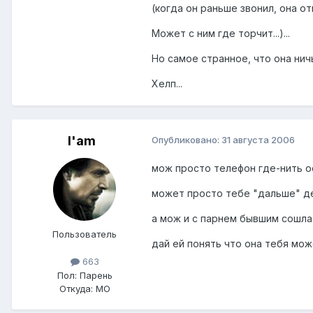
(когда он раньше звонил, она отк
Может с ним где торчит...)...
Но самое странное, что она ничь
Хелп...
I'am
Опубликовано:
31 августа 2006
мож просто телефон где-нить ос
может просто тебе "дальше" д
а мож и с парнем бывшим сошлас
Пользователь
дай ей понять что она тебя мож
663
Пол:
Парень
Откуда:
МО