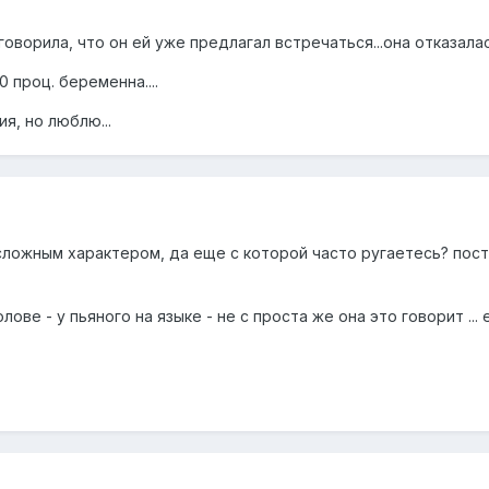
говорила, что он ей уже предлагал встречаться...она отказалась,
50 проц. беременна....
я, но люблю...
сложным характером, да еще с которой часто ругаетесь? пост
лове - у пьяного на языке - не с проста же она это говорит ...