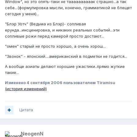
Window", но это опять-таки не таааааааааак страшно...а так
себе...(формулировка мысли, конечно, грамматикой не блещет
сегодня у меня)...
"Блэр Уотч" (Ведьма из Блэр)- сопливая
ерунда...инсценировка, и никаких реальных событий...эти
сопливые рожи перед камерой просто достают...
"омен" старый не просто хорошо, а очень хорош...
"Звонок" - японский....американский в подметки не годится...
А вообще азиаты делают хорошие ужастики..прямо жуткие
такие...
Изменено
4 сентября 2006
пользователем Tiramisu
(история изменений)
Цитата
NeogenN