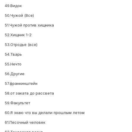
49.Видок
50.Чужой (Все)
51.Чужой против хищника
52.Хищник 1-2
53.Отродье (все)
54.Тварь
55.Нечто
56.Другие
57.франкинштейн
58.от заката до рассвета
59.Факультет
60.Я знаю что вы делали прошлым летом
61.Песочный человек
62.Техасская резня