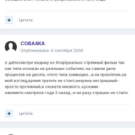
Цитата
COBA4KA
Опубликовано:
4 сентября 2006
о да!посмотри ведьму из блэр!реально стрёмный фильм так
как типа основан на реальных событиях..на самом деле
процентов на десять..чтото типа хомвидео...а на проклятие,на
мой взгляд,время тратить не стоит,нихрена нестрашный-
просто противный,и сюжета никакого..кусками
какимито.смотрела года 2 назад...и ни разу страшно не стало.
Цитата