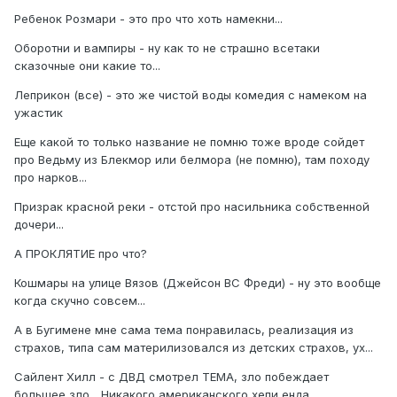
Ребенок Розмари - это про что хоть намекни...
Оборотни и вампиры - ну как то не страшно всетаки
сказочные они какие то...
Леприкон (все) - это же чистой воды комедия с намеком на
ужастик
Еще какой то только название не помню тоже вроде сойдет
про Ведьму из Блекмор или белмора (не помню), там походу
про нарков...
Призрак красной реки - отстой про насильника собственной
дочери...
А ПРОКЛЯТИЕ про что?
Кошмары на улице Вязов (Джейсон ВС Фреди) - ну это вообще
когда скучно совсем...
А в Бугимене мне сама тема понравилась, реализация из
страхов, типа сам материлизовался из детских страхов, ух...
Сайлент Хилл - с ДВД смотрел ТЕМА, зло побеждает
большее зло... Никакого американского хепи енда.