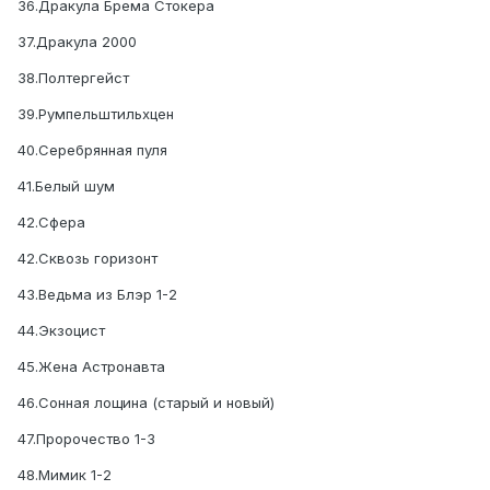
36.Дракула Брема Стокера
37.Дракула 2000
38.Полтергейст
39.Румпельштильхцен
40.Серебрянная пуля
41.Белый шум
42.Сфера
42.Сквозь горизонт
43.Ведьма из Блэр 1-2
44.Экзоцист
45.Жена Астронавта
46.Сонная лощина (старый и новый)
47.Пророчество 1-3
48.Мимик 1-2