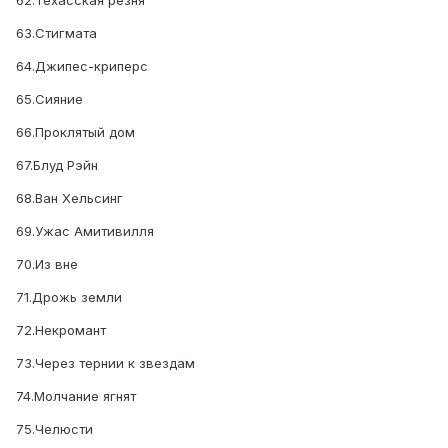
63.Стигмата
64.Джипес-криперс
65.Сияние
66.Проклятый дом
67.Блуд Рэйн
68.Ван Хельсинг
69.Ужас Амитивилля
70.Из вне
71.Дрожь земли
72.Некромант
73.Через тернии к звездам
74.Молчание ягнят
75.Челюсти