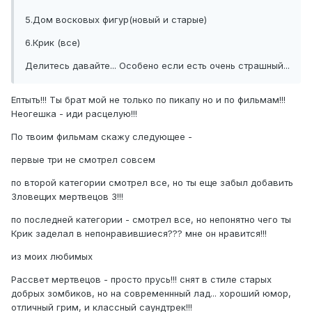
5.Дом восковых фигур(новый и старые)
6.Крик (все)
Делитесь давайте... Особено если есть очень страшный...
Ептыть!!! Ты брат мой не только по пикапу но и по фильмам!!!
Неогешка - иди расцелую!!!
По твоим фильмам скажу следующее -
первые три не смотрел совсем
по второй категории смотрел все, но ты еще забыл добавить
Зловещих мертвецов 3!!!
по последней категории - смотрел все, но непонятно чего ты
Крик заделал в непонравившиеся??? мне он нравится!!!
из моих любимых
Рассвет мертвецов - просто прусь!!! снят в стиле старых
добрых зомбиков, но на современнный лад... хороший юмор,
отличный грим, и классный саундтрек!!!