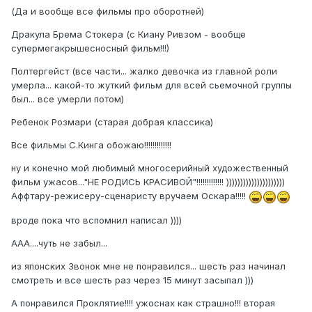
(Да и вообще все фильмы про оборотней)
Дракула Брема Стокера (с Киану Ривзом - вообще
супермегакрышесносный фильм!!!)
Полтергейст (все части... жалко девочка из главной роли
умерла... какой-то жуткий фильм для всей сьемочной группы
был... все умерли потом)
Ребенок Розмари (старая добрая классика)
Все фильмы С.Кинга обожаю!!!!!!!!!!!!!
ну и конечно мой любимый многосерийный художественный
фильм ужасов..."НЕ РОДИСЬ КРАСИВОЙ"!!!!!!!!!!!!! )))))))))))))))))))))
Аффтару-режисеру-сценаристу вручаем Оскара!!!!!
вроде пока что вспомнил написал ))))
ААА....чуть не забыл...
из японских Звонок мне не понравился... шесть раз начинал
смотреть и все шесть раз через 15 минут засыпал )))
А понравился Проклятие!!!! ужоснах как страшно!!! вторая