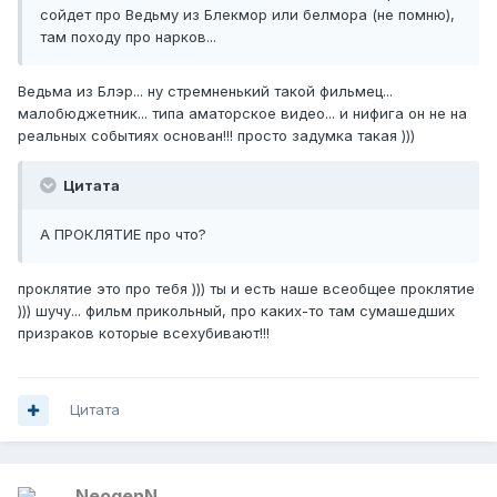
сойдет про Ведьму из Блекмор или белмора (не помню),
там походу про нарков...
Ведьма из Блэр... ну стремненький такой фильмец...
малобюджетник... типа аматорское видео... и нифига он не на
реальных событиях основан!!! просто задумка такая )))
Цитата
А ПРОКЛЯТИЕ про что?
проклятие это про тебя ))) ты и есть наше всеобщее проклятие
))) шучу... фильм прикольный, про каких-то там сумашедших
призраков которые всехубивают!!!
Цитата
NeogenN