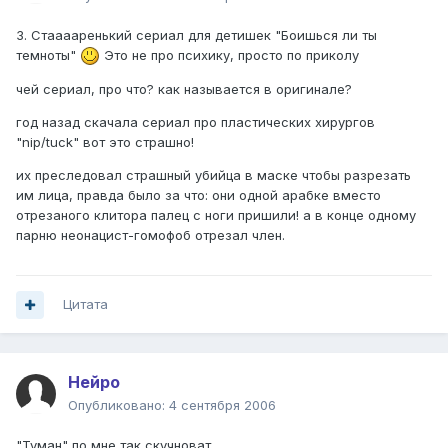
3. Стааааренький сериал для детишек "Боишься ли ты
темноты"
Это не про психику, просто по приколу
чей сериал, про что? как называется в оригинале?
год назад скачала сериал про пластических хирургов
"nip/tuck" вот это страшно!
их преследовал страшный убийца в маске чтобы разрезать
им лица, правда было за что: они одной арабке вместо
отрезаного клитора палец с ноги пришили! а в конце одному
парню неонацист-гомофоб отрезал член.
Цитата
Нейро
Опубликовано:
4 сентября 2006
"Туман" по мне так скучноват.