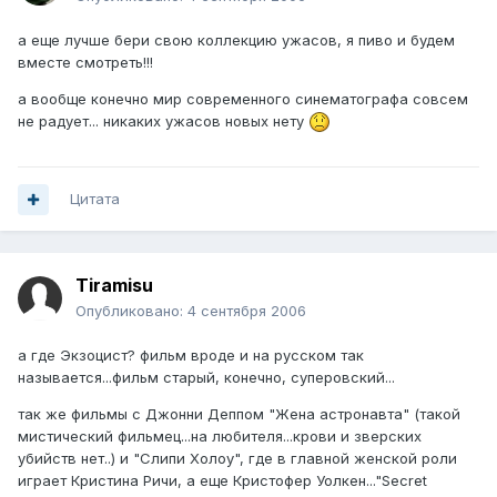
а еще лучше бери свою коллекцию ужасов, я пиво и будем
вместе смотреть!!!
а вообще конечно мир современного синематографа совсем
не радует... никаких ужасов новых нету
Цитата
Tiramisu
Опубликовано:
4 сентября 2006
а где Экзоцист? фильм вроде и на русском так
называется...фильм старый, конечно, суперовский...
так же фильмы с Джонни Деппом "Жена астронавта" (такой
мистический фильмец...на любителя...крови и зверских
убийств нет..) и "Слипи Холоу", где в главной женской роли
играет Кристина Ричи, а еще Кристофер Уолкен..."Secret