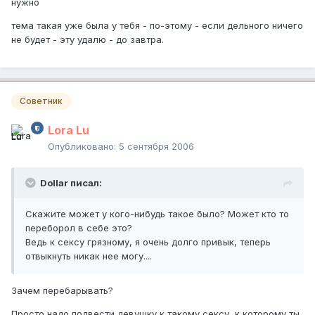
нужно
тема такая уже была у тебя - по-этому - если дельного ничего
не будет - эту удалю - до завтра.
Советник
Lora Lu
Опубликовано:
5 сентября 2006
Dollar писал:
Скажите может у кого-нибудь такое было? Может кто то
переборол в себе это?
Ведь к сексу грязному, я очень долго привык, теперь
отвыкнуть никак нее могу....
Зачем перебарывать?
Просто надо подвести девушку к такому сексу, к которому ты