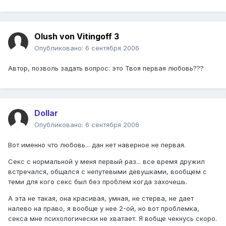
Olush von Vitingoff 3
Опубликовано:
6 сентября 2006
Автор, позволь задать вопрос: это Твоя первая любовь???
Dollar
Опубликовано:
6 сентября 2006
Вот именно что любовь... дан нет наверное не первая.
Секс с нормальной у меня первый раз... все время дружил
встречался, общался с непутевыми девушками, вообщем с
теми для кого секс был без проблем когда захочешь.
А эта не такая, она красивая, умная, не стерва, не дает
налево на право, я вообще у нее 2-ой, но вот проблемка,
секса мне психологически не хватает. Я вобще чекнусь скоро.