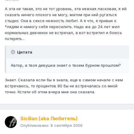
А эта не такая, это не тот уровень, эта нежная ласковая, я ей
сказать ничего плохого не могу, матом при ней ругаться
стыдно. Она в сексе нежность любит. А я что, я привык к
*лядям и немогу себя пересилить. Надо же до 24 лет жил
нормальных девченок не встречал, а вот встретил и боюсь
потерять...
Цитата
Автор, а твоя девушка знает о твоем бурном прошлом?
Знает. Сказала если бы я знала, еще в самом начале с кем
встречаюсь, то процентов 80 бы не встречалась со мной
точно. Кстати об этом вчера мне она сказала.
Sicilian (aka Любитель)
Опубликовано:
8 сентября 2006