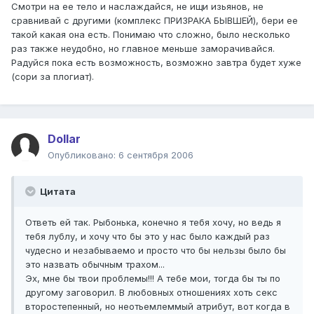
Смотри на ее тело и наслаждайся, не ищи изьянов, не
сравнивай с другими (комплекс ПРИЗРАКА БЫВШЕЙ), бери ее
такой какая она есть. Понимаю что сложно, было несколько
раз также неудобно, но главное меньше заморачивайся.
Радуйся пока есть возможность, возможно завтра будет хуже
(сори за плогиат).
Dollar
Опубликовано:
6 сентября 2006
Цитата
Ответь ей так. Рыбонька, конечно я тебя хочу, но ведь я
тебя лублу, и хочу что бы это у нас было каждый раз
чудесно и незабываемо и просто что бы нельзы было бы
это назвать обычным трахом...
Эх, мне бы твои проблемы!!! А тебе мои, тогда бы ты по
другому заговорил. В любовных отношениях хоть секс
второстепенный, но неотьемлеммый атрибут, вот когда в