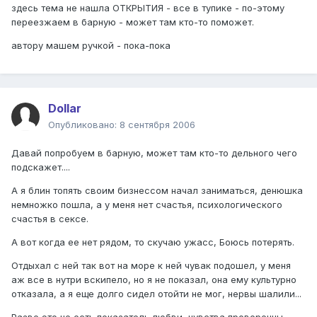
здесь тема не нашла ОТКРЫТИЯ - все в тупике - по-этому
переезжаем в барную - может там кто-то поможет.
автору машем ручкой - пока-пока
Dollar
Опубликовано:
8 сентября 2006
Давай попробуем в барную, может там кто-то дельного чего
подскажет....
А я блин топять своим бизнессом начал заниматься, денюшка
немножко пошла, а у меня нет счастья, психологического
счастья в сексе.
А вот когда ее нет рядом, то скучаю ужасс, Боюсь потерять.
Отдыхал с ней так вот на море к ней чувак подошел, у меня
аж все в нутри вскипело, но я не показал, она ему культурно
отказала, а я еще долго сидел отойти не мог, нервы шалили...