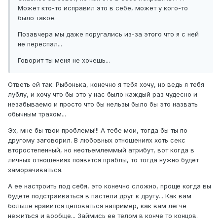
Может кто-то исправил это в себе, может у кого-то
было такое.
Позавчера мы даже поругались из-за этого что я с ней
не переспал...
Говорит ты меня не хочешь...
Ответь ей так. Рыбонька, конечно я тебя хочу, но ведь я тебя
лублу, и хочу что бы это у нас было каждый раз чудесно и
незабываемо и просто что бы нельзы было бы это назвать
обычным трахом...
Эх, мне бы твои проблемы!!! А тебе мои, тогда бы ты по
другому заговорил. В любовных отношениях хоть секс
второстепенный, но неотьемлеммый атрибут, вот когда в
личных отношениях появятся праблы, то тогда нужно будет
заморачиваться.
А ее настроить под себя, это конечно сложно, проще когда вы
будете подстраиваться в пастели друг к другу... Как вам
больше нравится целоваться например, как вам легче
нежиться и вообще... Займись ее телом в конче то концов.