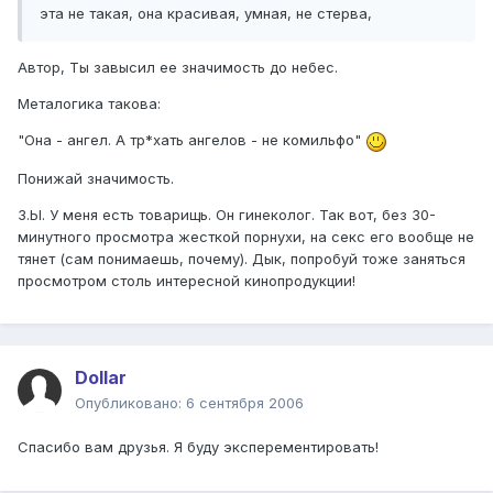
эта не такая, она красивая, умная, не стерва,
Автор, Ты завысил ее значимость до небес.
Металогика такова:
"Она - ангел. А тр*хать ангелов - не комильфо"
Понижай значимость.
З.Ы. У меня есть товарищь. Он гинеколог. Так вот, без 30-
минутного просмотра жесткой порнухи, на секс его вообще не
тянет (сам понимаешь, почему). Дык, попробуй тоже заняться
просмотром столь интересной кинопродукции!
Dollar
Опубликовано:
6 сентября 2006
Спасибо вам друзья. Я буду эксперементировать!