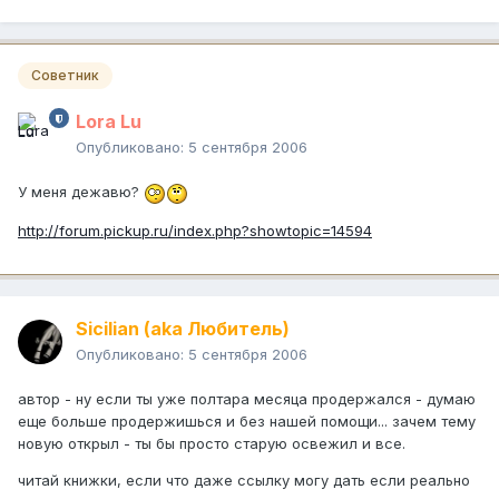
Советник
Lora Lu
Опубликовано:
5 сентября 2006
У меня дежавю?
http://forum.pickup.ru/index.php?showtopic=14594
Sicilian (aka Любитель)
Опубликовано:
5 сентября 2006
автор - ну если ты уже полтара месяца продержался - думаю
еще больше продержишься и без нашей помощи... зачем тему
новую открыл - ты бы просто старую освежил и все.
читай книжки, если что даже ссылку могу дать если реально