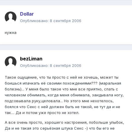
Dollar
Опубликовано:
8 сентября 2006
нужна
bezLiman
Опубликовано:
8 сентября 2006
Такое ощущение, что ты просто с ней не хочешь, может ты
боишься ипачкать её своими похождениями??? (маральная
болезнь)... У меня было такое что мне все приятно, спать с
человеком обнимать, когда меня обнимала, заидывала ногу,
подсовывала руку,целовала... Но этого мне нехотелось,
боялся что Секс с ней должен быть не такой, не тут да и не
так.... Да и потом уже просто не хотел.
А все очень просто, хорошего настроения, побольше улыбок,
Да и не такая это серьёзная штука Секс -) что бы его не