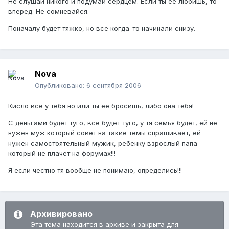
Не слушай никого и подумай сердцем. Если ты ее любишь, то
вперед. Не сомневайся.
Поначалу будет тяжко, но все когда-то начинали снизу.
Nova
Опубликовано:
6 сентября 2006
Кисло все у тебя но или ты ее бросишь, либо она тебя!
С деньгами будет туго, все будет туго, у тя семья будет, ей не
нужен муж который совет на такие темы спрашивает, ей
нужен самостоятельный мужик, ребенку взрослый папа
который не плачет на форумах!!!
Я если честно тя вообще не понимаю, определись!!!
Архивировано
Эта тема находится в архиве и закрыта для