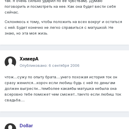
так. Я очень сильно ударил по ее чувствам). Думаю
поговорить и посмотреть на нее. Как она будет вести себя
сейчас.
Склоняюсь к тому, чтобы положить на всех вокруг и остаться
с ней. Будет конечно не легко справиться с матушкой. Не
знаю, но эта моя жизь.
ХимерА
Опубликовано:
6 сентября 2006
чтож....сужу по опыту брата.....унего похожая история ток он
сразу женился....короч если любиш будь с ней по деньгам
должен выгрести....темболее какаябы матушка небыла она
всеровно тебе поможет чем сможет...такчто если любиш ток
свадьба.....
Dollar