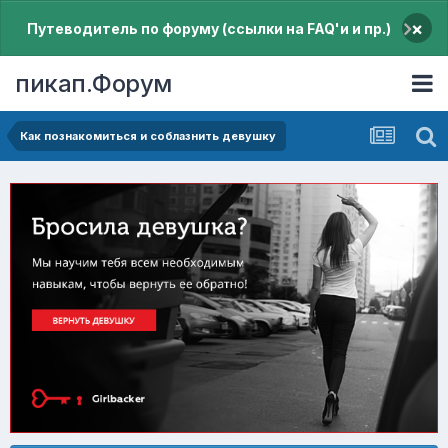
×
Путеводитель по форуму (ссылки на FAQ'и и пр.)
пикап.Форум
Как познакомиться и соблазнить девушку