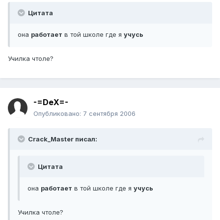
Цитата
она
работает
в той школе где я
учусь
Училка чтоле?
-=DeX=-
Опубликовано:
7 сентября 2006
Crack_Master писал:
Цитата
она
работает
в той школе где я
учусь
Училка чтоле?