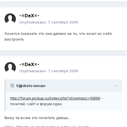
-=DeX=-
Опубликовано:
7 сентября 2006
Хочется показать что она далеко не то, что хочет из себя
выстроить
-=DeX=-
Опубликовано:
7 сентября 2006
S@disto писал:
http://forum.pickup.ru/index.php?showtopic=10896
-
почитай. сайт и форум кури.
Вижу ты всем это почитать даёшь...