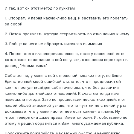
И так, вот он этот метод по пунктам
1. Отобрать у парня какую-либо вещ, и заставить его побегать
за собой
2. Потом проявлять жуткую стервозность по отношению к нему
3. Вобще на него не обращать никакого внимания
4. После всего вышеперечисленного, если у парня ешё есть
хоть какое-то желание с ней погулять, отношения переходят в
разряд "Нормальных"
Собственно, у меня с ней отношений никаких нету, не было.
Единственной моей ошибкой стало то, что я предложил ей
как-то прогуляться(для себя точно знал, что без развития
каких-либо дальнейших отношений). К счастью тогда нам
помешала погода. Зато по прошествии нескольких дней, я от
нашей общей знакомой узнаю, что та чуть ли не с пеной у рта
доказывает что у меня насчёт неё есть какие-то планы. Ну
чтож, теперь она даже права. Имеется один. И, собственно по
этому я решил обратиться к Вам, многоуважаемая публика.
Подскажите пожалуйста, как можно быстро и ненапряжно