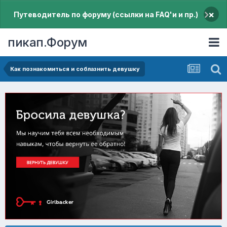
×
Путеводитель по форуму (ссылки на FAQ'и и пр.)
пикап.Форум
Как познакомиться и соблазнить девушку