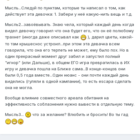
Мысль...Следуй по пунктам, которые ты написал о том, как
действует эта девочка: 1. Забери у неё какую-нить вещь и т.д.
Мысль2...завоёвывать. Знаю чела, который каждый день когда
видел девочку говорил что она будет его, что он её полюбому
трахнет (иногда даже описывал как
), дарил цветы, какой-
то там крышеснос устроил...при этом эта девачка всем
говорила, что она его терпеть не может, ему было пох. Но в
один прекрасный момент друг забил и запустил полный
"игнор" (или Дальше), в общем ЕГО игра превратилась в ИХ
игру и девачка пошла на Ближе сама...В конце-концов они
были 0,5 года вместе...Один нюанс - они почти каждый день
виделись (гуляли в одной кампании), то есть escapa сделать
она не могла.
Вообще влияние совместного ареала обитания на
эффективность соблазнения нужно вывести в отдельную тему.
Мысль3...
что за желание? Влюбить и бросить! Во ты гад