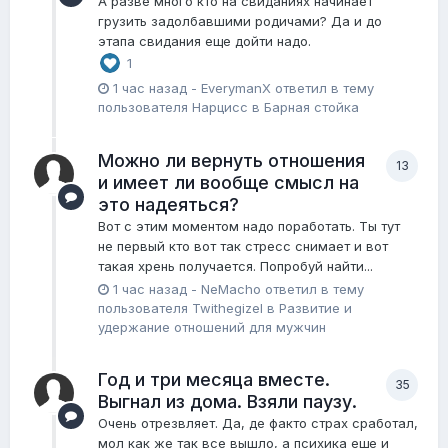
А разве много кто на свиданиях начинает
грузить задолбавшими родичами? Да и до
этапа свидания еще дойти надо.
1
1 час назад
-
EverymanX
ответил в тему
пользователя
Нарцисс
в
Барная стойка
Можно ли вернуть отношения
13
и имеет ли вообще смысл на
это надеяться?
Вот с этим моментом надо поработать. Ты тут
не первый кто вот так стресс снимает и вот
такая хрень получается. Попробуй найти...
1 час назад
-
NeMacho
ответил в тему
пользователя
Twithegizel
в
Pазвитие и
удержание отношений для мужчин
Год и три месяца вместе.
35
Выгнал из дома. Взяли паузу.
Очень отрезвляет. Да, де факто страх сработал,
мол как же так все вышло, а психика еще и