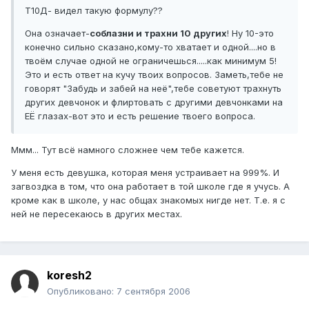
Т10Д- видел такую формулу??
Она означает-
соблазни и трахни 10 других
! Ну 10-это
конечно сильно сказано,кому-то хватает и одной....но в
твоём случае одной не ограничешься.....как минимум 5!
Это и есть ответ на кучу твоих вопросов. Заметь,тебе не
говорят "Забудь и забей на неё",тебе советуют трахнуть
других девчонок и флиртовать с другими девчонками на
ЕЁ глазах-вот это и есть решение твоего вопроса.
Ммм... Тут всё намного сложнее чем тебе кажется.
У меня есть девушка, которая меня устраивает на 999%. И
загвоздка в том, что она работает в той школе где я учусь. А
кроме как в школе, у нас общах знакомых нигде нет. Т.е. я с
ней не пересекаюсь в других местах.
koresh2
Опубликовано:
7 сентября 2006