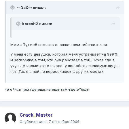
-=DeX=- писал:
koresh2 писал:
Ммм... Тут всё намного сложнее чем тебе кажется.
У меня есть девушка, которая меня устраивает на 999%.
И загвоздка в том, что она работает в той школе где я
учусь. А кроме как в школе, у нас общах знакомых нигде
нет. Т.е. я с ней не пересекаюсь в других местах.
не е*ись там где ешь,не ешь там-где е*ёшь!
Crack_Master
Опубликовано:
7 сентября 2006