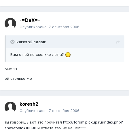
-=DeX=-
Опубликовано:
7 сентября 2006
koresh2 писал:
Вам с ней по сколько лет,а?
Мне 18
ей столько же
koresh2
Опубликовано:
7 сентября 2006
ты говоришь вот это прочитал
http://forum.pickup.ru/index.php?
showtopic=10896
и ответа там не нашёл???