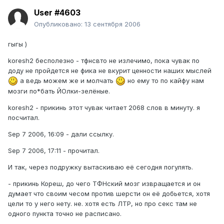
User #4603
Опубликовано:
13 сентября 2006
гыгы )
koresh2 бесполезно - тфнсвто не излечимо, пока чувак по
доду не пройдется не фика не вкурит ценности наших мыслей
а ведь можем же и молчать
но ему то по кайфу нам
мозги по*бать ЙОлки-зелёные.
koresh2 - прикинь этот чувак читает 2068 слов в минуту. я
посчитал.
Sep 7 2006, 16:09 - дали ссылку.
Sep 7 2006, 17:11 - прочитал.
И так, через подружку вытаскиваю её сегодня погулять.
- прикинь Кореш, до чего ТФНский мозг извращается и он
думает что своим чесом против шерсти он её добьется, хотя
цели то у него нету. не. хотя есть ЛТР, но про секс там не
одного пункта точно не расписано.