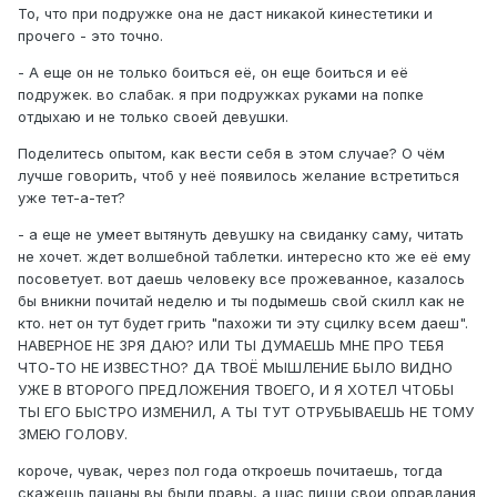
То, что при подружке она не даст никакой кинестетики и
прочего - это точно.
- А еще он не только боиться её, он еще боиться и её
подружек. во слабак. я при подружках руками на попке
отдыхаю и не только своей девушки.
Поделитесь опытом, как вести себя в этом случае? О чём
лучше говорить, чтоб у неё появилось желание встретиться
уже тет-а-тет?
- а еще не умеет вытянуть девушку на свиданку саму, читать
не хочет. ждет волшебной таблетки. интересно кто же её ему
посоветует. вот даешь человеку все прожеванное, казалось
бы вникни почитай неделю и ты подымешь свой скилл как не
кто. нет он тут будет грить "пахожи ти эту сцилку всем даеш".
НАВЕРНОЕ НЕ ЗРЯ ДАЮ? ИЛИ ТЫ ДУМАЕШЬ МНЕ ПРО ТЕБЯ
ЧТО-ТО НЕ ИЗВЕСТНО? ДА ТВОЁ МЫШЛЕНИЕ БЫЛО ВИДНО
УЖЕ В ВТОРОГО ПРЕДЛОЖЕНИЯ ТВОЕГО, И Я ХОТЕЛ ЧТОБЫ
ТЫ ЕГО БЫСТРО ИЗМЕНИЛ, А ТЫ ТУТ ОТРУБЫВАЕШЬ НЕ ТОМУ
ЗМЕЮ ГОЛОВУ.
короче, чувак, через пол года откроешь почитаешь, тогда
скажешь пацаны вы были правы, а щас пиши свои оправдания