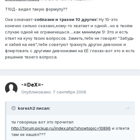
Т10Д- видел такую формулу??
Она означает-
соблазни и трахни 10 других
! Ну 10-это
конечно сильно сказано,кому-то хватает и одной....но в твоём
случае одной не ограничешься.....как минимум 5! Это и есть
ответ на кучу твоих вопросов. Заметь,тебе не говорят "Забудь
и забей на неё",тебе советуют трахнуть других девчонок и
флиртовать с другими девчонками на ЕЁ глазах-вот это и есть
решение твоего вопроса.
-=DeX=-
Опубликовано:
7 сентября 2006
koresh2 писал:
ты говоришь вот это прочитал
http://forum.pickup.ru/index.php?showtopic=10896
и ответа
там не нашёл???