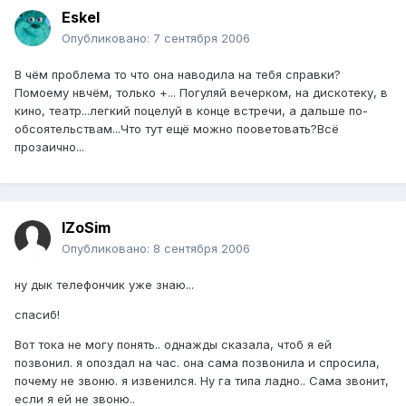
Eskel
Опубликовано:
7 сентября 2006
В чём проблема то что она наводила на тебя справки?
Помоему нвчём, только +... Погуляй вечерком, на дискотеку, в
кино, театр...легкий поцелуй в конце встречи, а дальше по-
обсоятельствам...Что тут ещё можно пооветовать?Всё
прозаично...
IZoSim
Опубликовано:
8 сентября 2006
ну дык телефончик уже знаю...
спасиб!
Вот тока не могу понять.. однажды сказала, чтоб я ей
позвонил. я опоздал на час. она сама позвонила и спросила,
почему не звоню. я извенился. Ну га типа ладно.. Сама звонит,
если я ей не звоню..