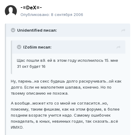
-=DeX=-
Опубликовано:
8 сентября 2006
Unidentified писал:
IZoSim писал:
Щас пошли в9. ей в этом году исполнилось 15. мне
31 окт будет 16
Ну, парень...на секс будешь долго раскручивать...ой как
долго. Если не малолетняя шалава, конечно. Но по
твоему описанию не похожа.
А вообще...может кто со мной не согласится...но,
помоему, таким фишкам, как на этом форуме, в более
позднем возрасте учится надо. Самому ошибочек
понаделать, в юных, невинных годах, так сказать...всё
ИМХО.