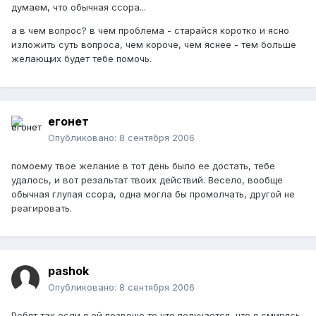
думаем, что обычная ссора...
а в чем вопрос? в чем проблема - старайся коротко и ясно
изложить суть вопроса, чем короче, чем яснее - тем больше
желающих будет тебе помочь.
егонет
Опубликовано:
8 сентября 2006
помоему твое желание в тот день было ее достать, тебе
удалось, и вот резальтат твоих действий. Весело, вообще
обычная глупая ссора, одна могла бы промолчать, другой не
реагировать.
pashok
Опубликовано:
8 сентября 2006
Ребят так если я ей позвоню то что получается, что я смирясь