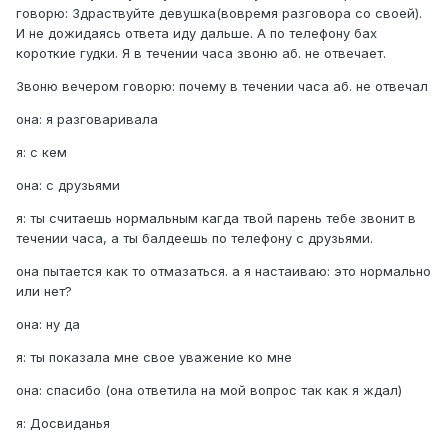
говорю: Здраствуйте девушка(вовремя разговора со своей).
И не дожидаясь ответа иду дальше. А по телефону бах
короткие гудки. Я в течении часа звоню аб. не отвечает.
Звоню вечером говорю: почему в течении часа аб. не отвечал
она: я разговаривала
я: с кем
она: с друзьями
я: ты считаешь нормальным кагда твой парень тебе звонит в
течении часа, а ты балдеешь по телефону с друзьями.
она пытается как то отмазаться. а я настаиваю: это нормально
или нет?
она: ну да
я: ты показала мне свое уважение ко мне
она: спасибо (она ответила на мой вопрос так как я ждал)
я: Досвиданья