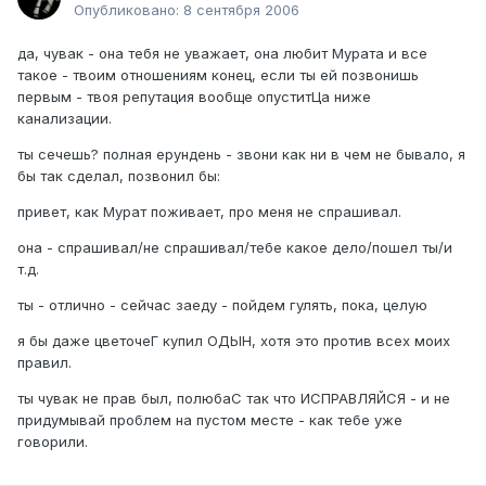
Опубликовано:
8 сентября 2006
да, чувак - она тебя не уважает, она любит Мурата и все
такое - твоим отношениям конец, если ты ей позвонишь
первым - твоя репутация вообще опуститЦа ниже
канализации.
ты сечешь? полная ерундень - звони как ни в чем не бывало, я
бы так сделал, позвонил бы:
привет, как Мурат поживает, про меня не спрашивал.
она - спрашивал/не спрашивал/тебе какое дело/пошел ты/и
т.д.
ты - отлично - сейчас заеду - пойдем гулять, пока, целую
я бы даже цветочеГ купил ОДЫН, хотя это против всех моих
правил.
ты чувак не прав был, полюбаС так что ИСПРАВЛЯЙСЯ - и не
придумывай проблем на пустом месте - как тебе уже
говорили.