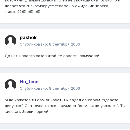
возомнил?)) думаешь пока ты ей не звонишь она только то и
делает что гипнотизирует телефон в ожидании твоего
звонка??))))))))))))))))
pashok
Опубликовано:
8 сентября 2006
Да нет я просто хотел чтоб ее совесть замучала!
No_time
Опубликовано:
8 сентября 2006
М не кажется ты сам винават. Ты задел ее своим "здрасте
девушка". Она точно также подумала "он меня не уважает". Ты
виноват. Звони первый.