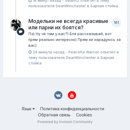
18 минут назад
-
vadim12
ответил в тему
пользователя
DeanWinchester
в
Барная стойка
Модельки не всегда красивые
161
или парни их боятся?
Пэ) Ну чё там у вас?) Бля рассказывай, вот
прям реально интересно) Прям не нарадуюсь за
вас)
24 минуты назад
-
Peaceful Warrior
ответил в
тему пользователя
DeanWinchester
в
Барная
стойка
Язык
Политика конфиденциальности
Обратная связь
Cookies
Powered by Invision Community