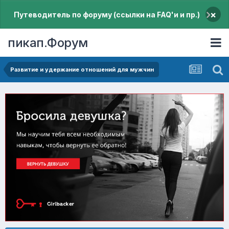
×
Путеводитель по форуму (ссылки на FAQ'и и пр.)
пикап.Форум
Pазвитие и удержание отношений для мужчин