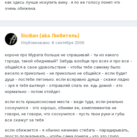
как здесь лучше искупить вину . я по ее голосу понял что
очень обижена.
Sicilian (aka Любитель)
Опубликовано:
8 сентября 2006
короче про Мурата больше не спрашивай - ты из какого
города, такой обидчивый? Забудь вообще про всех и про все -
общайся в свое удовольствие - чтобы тебе самому было
весело и прикольно - не прикольно не общайся - если будет
дуца - постеби легонько. если всеравно дуеца - скажи ладно
- зря я тебя вытянул - отправляй спать ее. едь домой - это
нормально - потом отойдет.
если есть крышесносные места - веди туда, если реально
соскучился - это хорошо, обними ее, комплементов не
говори, не говори, что соскучился - пусть твои руки и губы
все скажут за тебя
если обижается - я обычно начинаю стебать - парадирывать,
просто подкалывать - чтобы сама поняла - что это глупо.