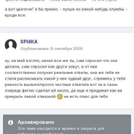
а вот цветочеГ я бы принес - лучше из какой-нибудь клумбы. -
вроди все.
SPI4KA
Опубликовано:
8 сентября 2006
ну, на мой взглял, начал все же ты, сам спросил что она
делала, сам спросил как друга зовут, и от нее
соответственно получал реальные ответы, она же тебе не
стала расписывать какой у нее чудный друг, стремясь у тебя
ревность вызвать!прочто честные ответы!а вот ты в свою
очередь фигню сделал ей назло, да еще и придумал как ее
прикрыть левой отмазкой
не есть плюс для тебя
Архивировано
Эта тема находится в архиве и закрыта для