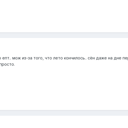
о епт.. мож из-за того, что лето кончилось.. сён даже на дне 
 просто.