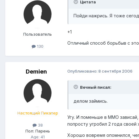
Цитата
Пойди нажрись. Я тоже сегодн
+1
Пользователь
Отличный способ борьбыв с этой
130
Demien
Опубликовано:
8 сентября 2006
Вечный писал:
делом займись.
Настоящий Пикапер
Угу. И поменьше в ММО зависай,
попросту угробил 2 года своей
38
Пол:
Парень
Хорошо вовремя опомнился, чег
Age: 41