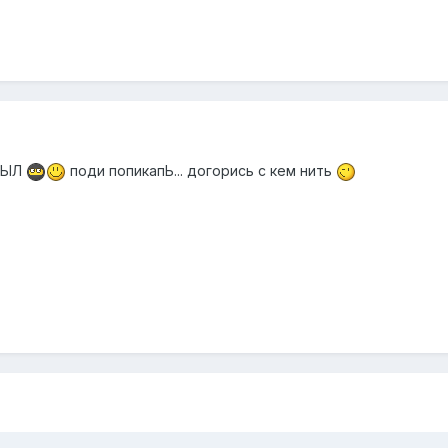
.БЫЛ
поди попикапЬ... догорись с кем нить