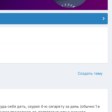
Создать тему
уда себя деть, скурил 4-ю сигарету за день (обычно 1 в
 будет продолжаться, появятся мысли о суициде.