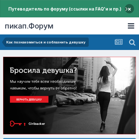
×
Путеводитель по форуму (ссылки на FAQ'и и пр.)
пикап.Форум
Как познакомиться и соблазнить девушку