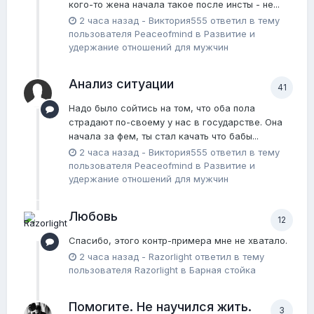
кого-то жена начала такое после инсты - не...
2 часа назад
-
Виктория555
ответил в тему
пользователя
Peaceofmind
в
Pазвитие и
удержание отношений для мужчин
Анализ ситуации
41
Надо было сойтись на том, что оба пола
страдают по-своему у нас в государстве. Она
начала за фем, ты стал качать что бабы...
2 часа назад
-
Виктория555
ответил в тему
пользователя
Peaceofmind
в
Pазвитие и
удержание отношений для мужчин
Любовь
12
Спасибо, этого контр-примера мне не хватало.
2 часа назад
-
Razorlight
ответил в тему
пользователя
Razorlight
в
Барная стойка
Помогите. Не научился жить.
3