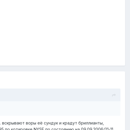
.. вскрывают воры её сундук и крадут бриллианты,
 по котировке NYSE по состоянию на 09.09.2006/21-11 ...