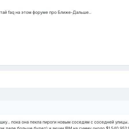
тай faq на этом форуме про Ближе-Дальше...
шку... пока она пекла пироги новым соседям с соседней улицы.
м деле больше будет) и акции IBM на сумму около $1,540,952.95