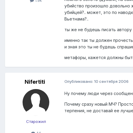
1.9k
убийство произошло довольно жес
убийцей?.. может, это по навод
Вьетнама?..
ты же не будешь писать автору 
именно так ты должен прочесть 
и зная это ты не будешь спраши
метафоры, кажется должны быт
Nifertiti
Опубликовано:
10 сентября 2006
Ну почему люди через сообщение
Почему сразу новый МЧ? Просто 
терпения, не доставай ее лучше
Старожил
44