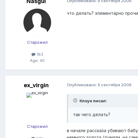
Nasgul
Опубликовано:
9 сентября 2006
что делать? элементарно прочи
Старожил
163
Age: 40
ex_virgin
Опубликовано:
9 сентября 2006
Клоун писал:
так чего делать?
Старожил
в начале рассказа убивают бабу
немного золота (думали, на само