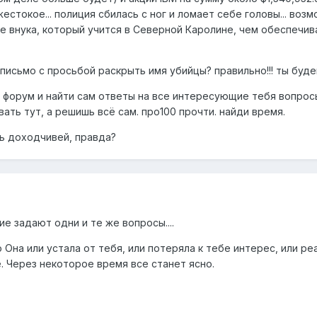
токое... полиция сбилась с ног и ломает себе головы... возмо
ке внука, который учится в Северной Каролине, чем обеспечив
письмо с просьбой раскрыть имя убийцы? правильно!!! ты будеш
форум и найти сам ответы на все интересующие тебя вопросы.
вать тут, а решишь всё сам. про100 прочти. найди время.
ь доходчивей, правда?
 задают одни и те же вопросы....
Она или устала от тебя, или потеряла к тебе интерес, или реа
. Через некоторое время все станет ясно.