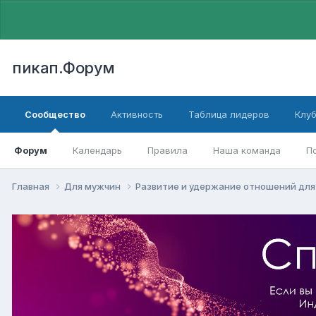
пикап.Форум
Сообщество
Активность
Таблица лидеров
Клу
Форум
Календарь
Правила
Наша команда
П
Главная
Для мужчин
Pазвитие и удержание отношений дл