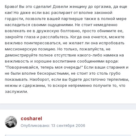
Браво! Вы это сделали! Довели женщину до оргазма, да еще
как! Но даже если вас распирает от вполне законной
гордости, позвольте вашей партнерше также в полной мере
насладиться своими ощущениями. Не стоит немедленно
вовлекать ее в дружескую болтовню, просто обнимите ее,
закройте глаза и расслабьтесь. Когда она очнется, можете
вежливо поинтересоваться, не желает ли она испробовать
миссионерскую позицию. Но только, пожалуйста, не
демонстрируйте полное отсутствие какого-либо намека на
вежливость и хорошее воспитание сообщениями вроде:
"Поворачивайся, теперь моя очередь!" Если ваши старания и
не были вполне бескорыстными, не стоит это столь грубо
показывать. Наоборот, если вы будете достаточно терпеливы,
нежны и сдержанны, то вскоре непременно получите то, что
заслужили.
cosharel
Опубликовано:
13 сентября 2006