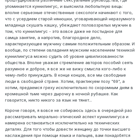
проштудировала различные сексуальные руководства, где
упоминается куннилингус, и выяснила любопытную вещь:
вполне серьезные отечественные сексологи начинают с того,
что с усердием старой нянюшки, уговаривающей неразумного
младенца скушать кашку, убеждают половозрелых мужчин в
том, что куннилингус - это вовсе даже не постыдное для
самца занятие, а напротив, благородное дело,
характеризующее мужчину самым положительным образом. И
вообще, по степени овладения мужским населением техникой
куннилингуса можно судить об уровне цивилизованности
общества. Вполне уважая стремление авторов пособий сеять
разумное и доброе, я все же не вижу смысла кого-либо к
чему-либо принуждать. В конце концов, все мы свободные
люди в свободной стране. Хотим, практикуем позу "69", а
хотим, предаемся греху исключительно по скоромным дням в
кромешной тьме через дырочку в ночной рубашке. Как
говорится, никто никого за язык не тянет...
Короче говоря, я вовсе не собираюсь здесь в очередной раз
рассматривать морально-этический аспект куннилингуса и
намерена остановиться исключительно на технических
деталях. Для того чтобы довести женщину до точки высшего
наслаждения при помощи языка и пальцев, вам понадобятся