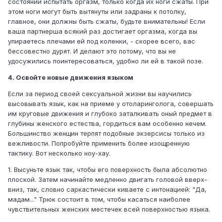
состоянии испытать оргазм, только когда их ноги сжаты. При
этом ноги могут быть вытянуты или задраны к потолку,
главное, они должны быть сжаты, будьте внимательны! Если
ваша партнерша всякий раз достигает оргазма, когда вы
упираетесь плечами ей под коленки, - скорее всего, вас
бессовестно дурят. И делают это потому, что вы не
удосужились поинтересоваться, удобно ли ей в такой позе.
4. Освойте новые движения языком
Если за период своей сексуальной жизни вы научились
высовывать язык, как на приеме у отоларинголога, совершать
им круговые движения и глубоко заталкивать оный предмет в
глубины женского естества, гордиться вам особенно нечем.
Большинство женщин терпят подобные экзерсисы только из
вежливости. Попробуйте применить более изощренную
тактику. Вот несколько ноу-хау.
1. Высуньте язык так, чтобы его поверхность была абсолютно
плоской. Затем начинайте медленно двигать головой вверх-
вниз, так, словно саркастически киваете с интонацией: "Да,
мадам..." Трюк состоит в том, чтобы касаться наиболее
чувствительных женских местечек всей поверхностью языка.