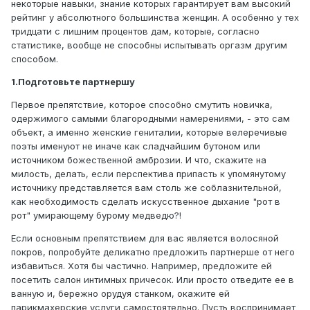
некоторые навыки, знание которых гарантирует вам высокий
рейтинг у абсолютного большинства женщин. А особенно у тех
тридцати с лишним процентов дам, которые, согласно
статистике, вообще не способны испытывать оргазм другим
способом.
1.Подготовьте партнершу
Первое препятствие, которое способно смутить новичка,
одержимого самыми благородными намерениями, - это сам
объект, а именно женские гениталии, которые велеречивые
поэты именуют не иначе как сладчайшим бутоном или
источником божественной амброзии. И что, скажите на
милость, делать, если перспектива припасть к упомянутому
источнику представляется вам столь же соблазнительной,
как необходимость сделать искусственное дыхание "рот в
рот" умирающему бурому медведю?!
Если основным препятствием для вас является волосяной
покров, попробуйте деликатно предложить партнерше от него
избавиться. Хотя бы частично. Например, предложите ей
посетить салон интимных причесок. Или просто отведите ее в
ванную и, бережно орудуя станком, окажите ей
парикмахерские услуги самостоятельно. Пусть воспринимает