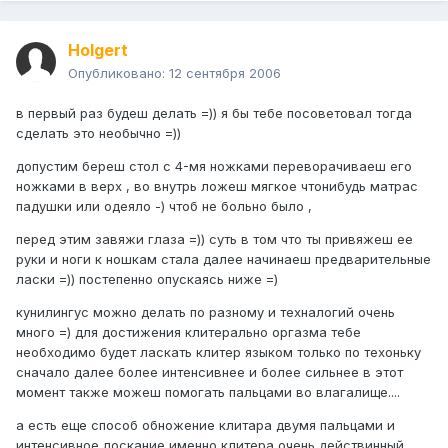
Holgert
Опубликовано:
12 сентября 2006
в первый раз будеш делать =)) я бы тебе посоветовал тогда
сделать это необычно =))
допустим береш стол с 4-мя ножками переворачиваеш его
ножками в верх , во внутрь ложеш мягкое чтонибудь матрас
падушки или одеяло -) чтоб не больно было ,
перед этим завяжи глаза =)) суть в том что ты привяжеш ее
руки и ноги к ношкам стала далее начинаеш предварительные
ласки =)) постепенно опускаясь ниже =)
кунилингус можно делать по разному и техналогий очень
много =) для достижения клитерально оргазма тебе
необходимо будет ласкать клитер языком только по техоньку
сначало далее более интенсивнее и более сильнее в этот
момент также можеш помогать пальцами во влагалище....
а есть еще способ обножение клитара двумя пальцами и
интенсивное лоскание именно клитера очень действинный