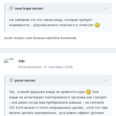
new hope писал:
Не забывай что это такая вещь, которая требует
взаимности... Дерзай,ничего опасного в этом нет
если только она больна какойта болячкой.
-rx-
Опубликовано:
21 сентября 2006
punk писал:
Хм , а моей девушке ваще не нравится куни
Она
ваще не испытывает клиторального оргазма как говорит
, она даже когда мастурбировала раньше - не кончала
ОО Хотя может я чтото неправильно делаю , хотя что там
можно делать нерпавильно , все равно эффект должен