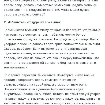
тому, что вскоре вас станет раздражать ее манера спать на
левом боку, делать неуместные замечания, водить машину,
одеваться и т.д. Подумайте об этом. Может, вам лучше
расстаться прямо сейчас?
2. Избавьтесь от дурных привычек
Большинство мужчин почему-то наивно полагают, что техника
куннилингуса состоит в том, чтобы как можно более
остервенело орудовать языком. Не трудитесь, господа! Ваше
усердие вовсе не добавит партнерше положительных эмоций.
Скорее, наоборот. Если вы замечаете, что партнерша
сдавленно стонет, извивается и пытается ухватить вас за
волосы, это еще не значит, что она на верху блаженства. Это
значит, что вы делаете ей больно, а бедняжка стесняется в
том признаться.
Во-первых, перестаньте кусаться. Во-вторых, никто вас не
просил изображать здесь хомячка, в отчаянии
зализывающего на своей подруге смертельную рану.
Прикосновения языка должны быть легкими и едва
ощутимыми, особенно вначале. Кстати, не стоит так уж упорно
пытаться нащупать языком ее клитор, а нащупав, вцепляться в
него мертвой хваткой, словно вам должны дать медаль за то,