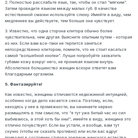
2. Полностью расслабьте язык, так, чтобы он стал "мягким".
Затем проведите языком между малых губ. В качестве
естественной смазки используйте слюну. Имейте в виду, чем
медленнее вы действуете, тем больше она чувствует.
3. Известно, что одна сторона клитора обычно более
чувствительна, чем другая. Выясните опытным путем - которая
из них. Если вам все-таки не терпится заняться
непосредственно клитором, помните, что не стоит касаться
самой "волшебной кнопки". Лучше попробуйте захватить
губами кожу вокруг него, не проникая языком внутрь.
Абсолютное большинство женщин вскоре ответят вам
благодарным оргазмом.
5. Фантазируйте!
Как известно, женщины отличаются недюжинной интуицией,
особенно когда дело касается секса. Поэтому, если,
находясь у нее в промежности, вы начинаете нервно
размышлять в том смысле, что "я тут уже битый час из сил
выбиваюсь, а этой хоть бы хны!", имейте в виду, женщина это
отлично почувствует. Если вы устали, и вообще, вам тут
скучно (чтобы не сказать противно) или если вас вдруг
приводит в состоянии ступора зрелище женского естества