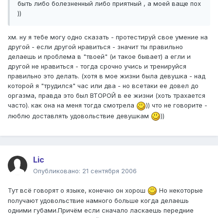
быть либо болезненный либо приятный , а моей ваще пох
))
хм. ну я тебе могу одно сказать - протестируй свое умение на
другой - если другой нравиться - значит ты правильно
делаешь и проблема в "твоей" (и такое бывает) а егли и
другой не нравиться - тогда срочно учись и тренируйся
правильно это делать. (хотя в мое жизни была девушка - над
которой я "трудился" час или два - но всетаки ее довел до
оргазма, правда это был ВТОРОЙ в ее жизни (хоть трахается
часто). как она на меня тогда смотрела
)) что не говорите -
люблю доставлять удовольствие девушкам
))
Lic
Опубликовано:
21 сентября 2006
Тут всё говорят о языке, конечно он хорош
Но некоторые
получают удовольствие намного больше когда делаешь
одними губами.Причём если сначало ласкаешь передние