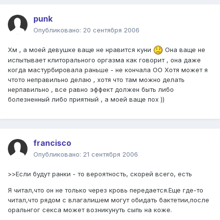
punk
Опубликовано:
20 сентября 2006
Хм , а моей девушке ваще не нравится куни
Она ваще не
испытывает клиторального оргазма как говорит , она даже
когда мастурбировала раньше - не кончала ОО Хотя может я
чтото неправильно делаю , хотя что там можно делать
нерпавильно , все равно эффект должен быть либо
болезненный либо приятный , а моей ваще пох ))
francisco
Опубликовано:
21 сентября 2006
>>Если будут ранки - то вероятность, скорей всего, есть
Я читал,что он не только через кровь передается.Еще где-то
читал,что рядом с влагалишем могут обидать бактетии,после
оральнгог секса может возникунуть сыпь на коже.