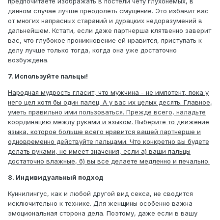
предпочитаете изображать в постели чету глухонемых, в
данном случае лучше преодолеть смущение. Это избавит вас
от многих напрасных стараний и дурацких недоразумений в
дальнейшем. Кстати, если даже партнерша клятвенно заверит
вас, что глубокое проникновение ей нравится, приступать к
делу лучше только тогда, когда она уже достаточно
возбуждена.
7. Используйте пальцы!
Народная мудрость гласит, что мужчина - не импотент, пока у
него цел хотя бы один палец. А у вас их целых десять. Главное,
уметь правильно ими пользоваться. Прежде всего, наладьте
координацию между руками и языком. Выберите то движение
языка, которое больше всего нравится вашей партнерше и
одновременно действуйте пальцами. Что конкретно вы будете
делать руками, не имеет значения, если а) ваши пальцы
достаточно влажные, б) вы все делаете медленно и печально.
8. Индивидуальный подход
Куннилингус, как и любой другой вид секса, не сводится
исключительно к технике. Для женщины особенно важна
эмоциональная сторона дела. Поэтому, даже если в вашу