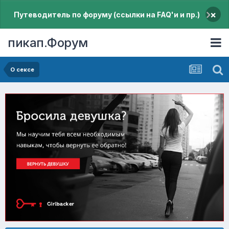
×
Путеводитель по форуму (ссылки на FAQ'и и пр.)
пикап.Форум
О сексе