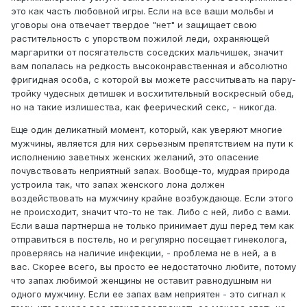
это как часть любовной игры. Если на все ваши мольбы и
уговоры она отвечает твердое "нет" и защищает свою
растительность с упорством пожилой леди, охраняющей
маргаритки от посягательств соседских мальчишек, значит
вам попалась на редкость высоконравственная и абсолютно
фригидная особа, с которой вы можете рассчитывать на пару-
тройку чудесных детишек и восхитительный воскресный обед,
но на такие излишества, как феерический секс, - никогда.
Еще один деликатный момент, который, как уверяют многие
мужчины, является для них серьезным препятствием на пути к
исполнению заветных женских желаний, это опасение
почувствовать неприятный запах. Вообще-то, мудрая природа
устроила так, что запах женского лона должен
воздействовать на мужчину крайне возбуждающе. Если этого
не происходит, значит что-то не так. Либо с ней, либо с вами.
Если ваша партнерша не только принимает душ перед тем как
отправиться в постель, но и регулярно посещает гинеколога,
проверяясь на наличие инфекции, - проблема не в ней, а в
вас. Скорее всего, вы просто ее недостаточно любите, потому
что запах любимой женщины не оставит равнодушным ни
одного мужчину. Если ее запах вам неприятен - это сигнал к