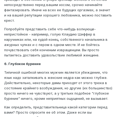
непосредственно перед вашим носом, срочно начинайте
фантазировать. Иначе на всех ее будущих оргазмах, а значит
и на вашей репутации хорошего любовника, можно поставить
крест.
Попробуйте представить себе что-нибудь волнующе-
непристойное - например, голую Клаудию Шиффер в
наручниках или, на худой конец, собственного начальника в
ажурных чулках и с пером в одном месте. И не бойтесь
почувствовать себя конченым извращенцем. Вы просто
пытаетесь доставить удовольствие любимой женщине.
6. Глубокое бурение
Типичной ошибкой многих мужчин является убеждение, что
язык надо заталкивать в женские недра как можно глубже.
Действительно, некоторые дамы приходят от этого трюка в
состояние крайнего возбуждения, но другие (их большинство)
просто ничего не чувствуют, а у третьих подобное "глубокое
бурение" ничего, кроме неприятных ощущений, не вызывает.
Как определить, представительница какой категории перед
вами? Просто спросите ее об этом. Даже если вы