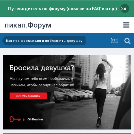
×
Путеводитель по форуму (ссылки на FAQ'и и пр.)
пикап.Форум
Как познакомиться и соблазнить девушку