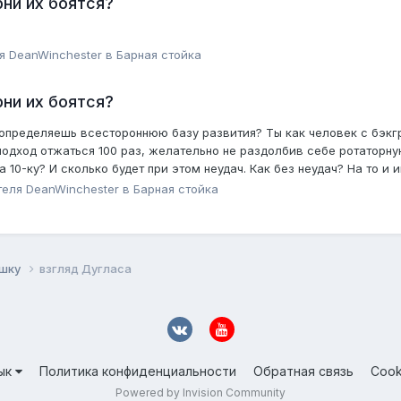
ни их боятся?
ля
DeanWinchester
в
Барная стойка
ни их боятся?
ы определяешь всестороннюю базу развития? Ты как человек с бэкг
подход отжаться 100 раз, желательно не раздолбив себе ротаторну
 10-ку? И сколько будет при этом неудач. Как без неудач? На то и 
теля
DeanWinchester
в
Барная стойка
ушку
взгляд Дугласа
ык
Политика конфиденциальности
Обратная связь
Cook
Powered by Invision Community