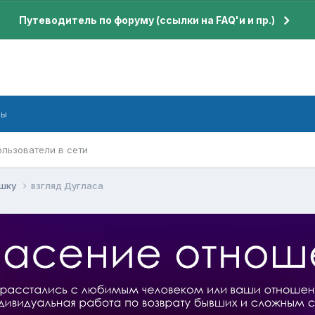
Путеводитель по форуму (ссылки на FAQ'и и пр.)
бы
ользователи в сети
ушку
взгляд Дугласа