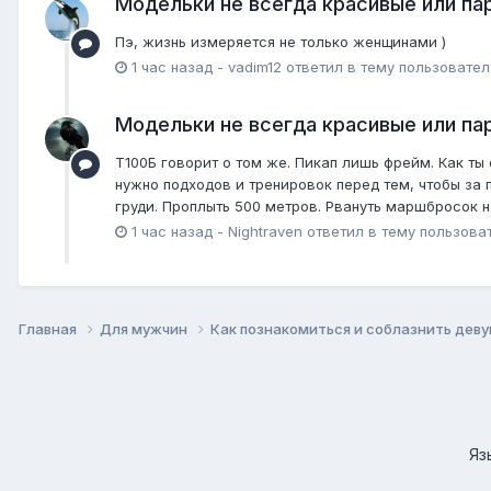
Модельки не всегда красивые или пар
Пэ, жизнь измеряется не только женщинами )
1 час назад
-
vadim12
ответил в тему пользовате
Модельки не всегда красивые или пар
Т100Б говорит о том же. Пикап лишь фрейм. Как т
нужно подходов и тренировок перед тем, чтобы за 
груди. Проплыть 500 метров. Рвануть маршбросок на
1 час назад
-
Nightraven
ответил в тему пользова
Главная
Для мужчин
Как познакомиться и соблазнить дев
Яз