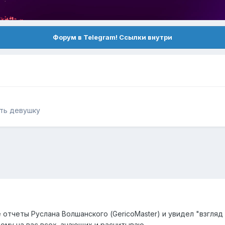
Форум в Telegram! Ссылки внутри
ить девушку
отчеты Руслана Волшанского (GericoMaster) и увидел "взгляд Д
тому на вас всех, знающих и расчитываю.