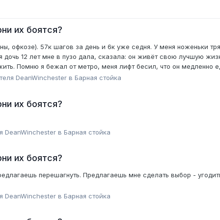
ни их боятся?
, офкозе). 57к шагов за день и 6к уже седня. У меня ноженьки тр
я дочь 12 лет мне в пузо дала, сказала: он живёт свою лучшую жизн
ть. Помню я бежал от метро, меня лифт бесил, что он медленно еде
ателя
DeanWinchester
в
Барная стойка
ни их боятся?
ля
DeanWinchester
в
Барная стойка
ни их боятся?
 предлагаешь перешагнуть. Предлагаешь мне сделать выбор - угоди
ля
DeanWinchester
в
Барная стойка