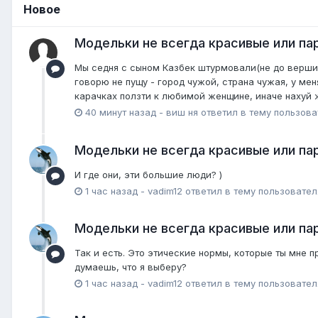
Новое
Модельки не всегда красивые или пар
Мы седня с сыном Казбек штурмовали(не до вершины
говорю не пущу - город чужой, страна чужая, у мен
карачках ползти к любимой женщине, иначе нахуй жи
40 минут назад
-
виш ня
ответил в тему пользов
Модельки не всегда красивые или пар
И где они, эти большие люди? )
1 час назад
-
vadim12
ответил в тему пользовате
Модельки не всегда красивые или пар
Так и есть. Это этические нормы, которые ты мне
думаешь, что я выберу?
1 час назад
-
vadim12
ответил в тему пользовате