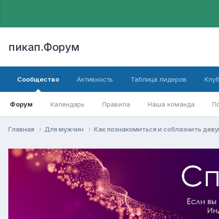
пикап.Форум
Сообщество
Активность
Таблица лидеров
Клу
Форум
Календарь
Правила
Наша команда
П
Главная
Для мужчин
Как познакомиться и соблазнить дев