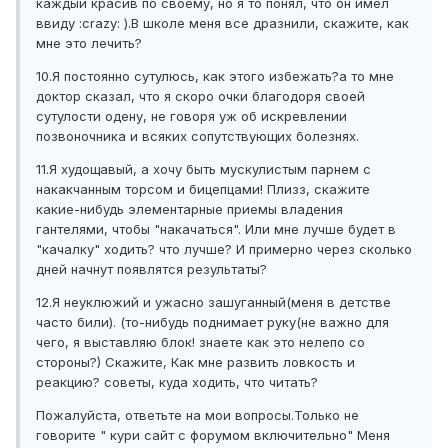
каждый красив по своему, но я то понял, что он имел
ввиду :crazy: ).В школе меня все дразнили, скажите, как
мне это лечить?
10.Я постоянно сутулюсь, как этого избежать?а то мне
доктор сказал, что я скоро очки благодоря своей
сутулости одену, не говоря уж об искревлении
позвоночника и всяких сопутствующих болезнях.
11.Я худощавый, а хочу быть мускулистым парнем с
накакчанным торсом и бицепцами! Плизз, скажите
какие-нибудь элементарные приемы владения
гантелями, чтобы "накачаться". Или мне лучше будет в
"качалку" ходить? что лучше? И примерно через сколько
дней начнут появлятся результаты?
12.Я неуклюжий и ужасно зашуганный(меня в детстве
часто били). (то-нибудь поднимает руку(не важно для
чего, я выставляю блок! знаете как это нелепо со
стороны?) Скажите, Как мне развить ловкость и
реакцию? советы, куда ходить, что читать?
Пожалуйста, ответьте на мои вопросы.Только не
говорите " кури сайт с форумом включительно" Меня