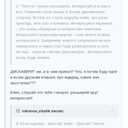
2. "Узость" нужно расширять. Интересуйся всем и
вся. Поменяй свою жизнь в более динамичную
сторону. Встать со стула, вырубы комп, три раза
присядь, пять раз отожмись. Интересуйся музыкой
- это очень обширная и интересная тематика.
Интресуйся животным миром - очнь много всяких
интересного. (например живого скорпиона можно
заморозить и через пол года разморозить и хоть
бы хны - короче смотри Дискавери)... Интересуйся
всем. Будь живее.
ДИСКАВЕРИ? хм...и в чем прикол? Что, я потом буду идти
и всем друзьям втирать про ящериц, какие они
хвостатые???
Блин, слушай что тебе говорят, разширяй круг
интересов!!!
nikonov_vitalik писал:
8. Если куришь - бросай. Кофе - бросай. Пепси -