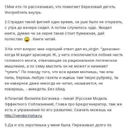
1.Мне кто-то рассказывал, что помогает березовый деготь.
Употреблять внутрь.
2.Страдал такой фигней одно время, за уши было не оторвать,
с утра до вечера сидел. А потом случилось чудо. Увидел
книги, думаю че за херня такая стоит бумажная, дай
полистаю
. Книги читай.
3.На этот вопрос мне хороший ответ дал ex_virgin: "доказано:
когда М видит красивую Ж, у него отколючается лобная часть
головного мозга, отвечающая за рациональное логическое
мышление, а по сему мыслить он не может и начинает
"тупить". По поводу того, что все время молчишь, так елы
палы, берешь любую газеты и ищешь там такую рубрику, ты
ее наверное даже никогда не читал, называется, не
поверишь, - анекдоты. Без обид.
4.Почитай Филиппа Богачева – пикап (Русская Модель
Эффектного Соблазнения). Глава про Бредогенератор, там же
есть и упражнения по его развитию. Скачать можешь на
http://vendor.hoha.ru
5.Да и это херотенька у меня была. Переживал долго по