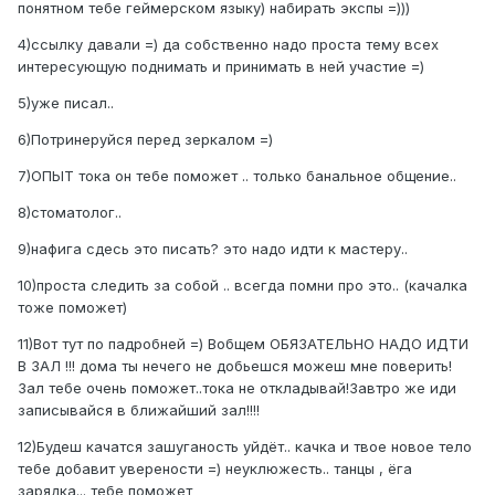
понятном тебе геймерском языку) набирать экспы =)))
4)ссылку давали =) да собственно надо проста тему всех
интересующую поднимать и принимать в ней участие =)
5)уже писал..
6)Потринеруйся перед зеркалом =)
7)ОПЫТ тока он тебе поможет .. только банальное общение..
8)стоматолог..
9)нафига сдесь это писать? это надо идти к мастеру..
10)проста следить за собой .. всегда помни про это.. (качалка
тоже поможет)
11)Вот тут по падробней =) Вобщем ОБЯЗАТЕЛЬНО НАДО ИДТИ
В ЗАЛ !!! дома ты нечего не добьешся можеш мне поверить!
Зал тебе очень поможет..тока не откладывай!Завтро же иди
записывайся в ближайший зал!!!!
12)Будеш качатся зашуганость уйдёт.. качка и твое новое тело
тебе добавит уверености =) неуклюжесть.. танцы , ёга
зарядка... тебе поможет