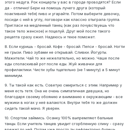
этого недуга. Рок концерты у вас в городе проводятся? Если
да - отлично! Бери на помошь лучего друга (который
поактивней тебя) пиво и угарайте. Потом выберите девочку,
посиди с ней в углу, поговори как классно отыграла группа.
Пригласи на медленный танец (как раз почувствуешь что
такое тело женское) и поцелуй. Друг мой после такого
рецепта сразу ожил. Надеюсь и теюе поможет.
8. Если куришь - бросай. Кофе - бросай. Пепси - бросай. Ногти
не грызи. Пиво зубами не открывай. Сливки. Йогурты.
Мажители. Чай то же нежелательно, но можно. Чаше после
еды споласкивай рот после еды. Жуй живачки для
профилактики. Чисти зубы тщательно (не 1 минуту) а 5 минут
минимум.
9. Ты такой как есть. Советую смириться с этим. Например у
меня есть тетя. Она не очень симпатичная девушка, но
благодаря своему обоянию и вниманию к окружающим - все
мужики в ногах у неё валаются. Внутри тебя то же должен
сидеть такой мачо. Я уверен.
10. Спортом займись. Осанку 100% выпремляют бальные
танцы. Если учитель танцев увидит сгорбленную спину - сразу
врежет по ней. Потом уже просто ты рефлекторно будешь