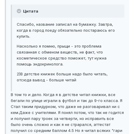
Цитата
Спасибо, название записал на бумажку. Завтра,
когда в город поеду обязательно постараюсь его
купить.
Насколько я помню, прыщи - это проблема
связанная с обменом веществ, не факт, что
косметическое средство поможет, тут нужна
помощь эндокринолога.
2)В детстве книжек больше надо было читать,
отсюда вывод - больше читай
В том то и дело. Когда я в детстве читал книжки, все
бегали по улице играли в футбол и так до 9-го класса. Я
Стал таким придурком, что даже не разговаривал ни с
кем.Даже с учителями. Я понял потом, что так не годится
и получил пару троек за четверти, но исправить все
было очень сложно и как я не страрался, аттестат
получил со средним баллом 4.5 Но я читал всяких "гари