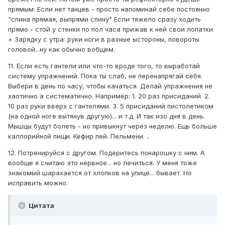
прямым. Если нет танцев - просто напоминай себе постоянно
"спина прямая, выпрями спину" Если тяжело сразу ходить
прямо - стой у стенки по пол часа прижав к ней свои лопатки.
+ Зарядку с утра: руки ноги в разные ыстороны, повороты
головой...ну как обычно вобщем.
11. Если есть гантели или что-то вроде того, то выработай
систему упражнений. Пока ты слаб, не перенапрягай себя.
Выбери в день по часу, чтобы качаться. Делай упражнения не
хаотично а систематично. Например: 1. 20 раз присиданий. 2.
10 раз руки вверх с гантелями. 3. 5 присиданий пистолетиком
(на одной ноге вытянув другую)... и т.д. И так изо дня в день.
Мышцы будут болеть - но привыкнут через неделю. Ещь больше
каллорийной пищи. Кефир пей. Пельмени. ..
12. Потренируйся с другом. Подеритесь понарошку с ним. А
вообще я считаю это нервное... но лечиться. У меня тоже
знакомый шарахается от хлопков на улице... бывает. Но
исправить можно.
Цитата