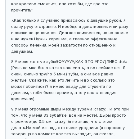
как красиво смеяться, или хотя бы, где про это
прочитать?
7.Как только я случайно прикасаюсь к девушке рукой, я
сразу руку отстраняю. И вообще я девственник и ни разу
в жизни не целовался. Диагноз неизвестен, но но он мне
и не нужен.Нужны хорошие, а главное эффективные
способы лечения. моей зажатости по отношению к
девушкам.
8.У меня желтые зубы!(ФУУУУУ,КАК ЭТО УРОДЛИВО :fuk:
)Раньше мне было на это наплевать, а вот сейчас нет. Я
очень сильно тру(по 5 мин.) зубы, а они все равно
желтые. Скажите, как это лечить и во сколько это
может обойтись?( я имею ввиду для студента по
деньгам, чтобы было терпимо, а то у нас степендия
крошечная).
9.У меня огромные дыры между зубами :crazy: . И это при
том, что у меня 33 зуба!(т.е. все на месте). Дыры просто
огромные(до 0.5 см. :crazy: )я не знаю, что с этим
делать.На мой взгляд, это очень уродливо.(я спросил у
товарища по комнате как это выглядит, он сказал,