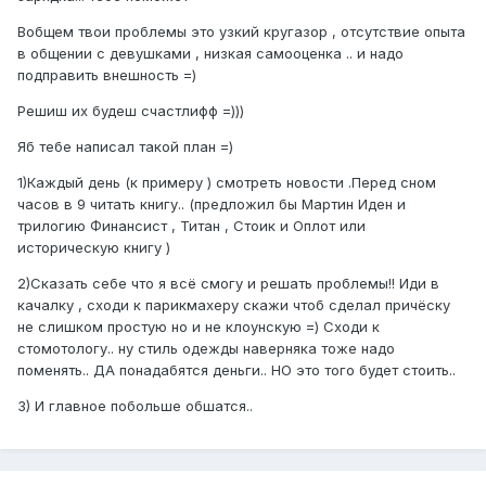
Вобщем твои проблемы это узкий кругазор , отсутствие опыта
в общении с девушками , низкая самооценка .. и надо
подправить внешность =)
Решиш их будеш счастлифф =)))
Яб тебе написал такой план =)
1)Каждый день (к примеру ) смотреть новости .Перед сном
часов в 9 читать книгу.. (предложил бы Мартин Иден и
трилогию Финансист , Титан , Стоик и Оплот или
историческую книгу )
2)Сказать себе что я всё смогу и решать проблемы!! Иди в
качалку , сходи к парикмахеру скажи чтоб сделал причёску
не слишком простую но и не клоунскую =) Сходи к
стомотологу.. ну стиль одежды наверняка тоже надо
поменять.. ДА понадабятся деньги.. НО это того будет стоить..
3) И главное побольше обшатся..