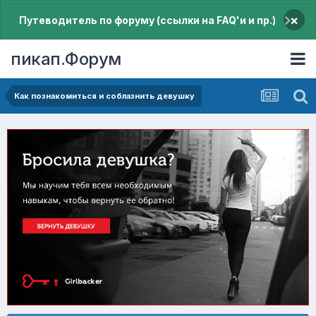
×
Путеводитель по форуму (ссылки на FAQ'и и пр.)
пикап.Форум
Как познакомиться и соблазнить девушку