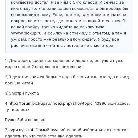
компьютер достал! Я за ним с 5-го класса. И сейчас за
ним сижу только ради вашей помощи, а то бы вообще бы
не подходил к нему. Если, все же, вам влом отвечать на
вопрос, но вы знаете, где есть ответ, кидайте ссылку. Я
по ней пройду. только кидайте не ссылку типа:
WWW.pickup.ru, а ссылку на страницу с ответом, а там я
уж сам, просто мне реально влом сидеть. Я буду все
распечатывать и читать с листов, а не с монитора.
1) Дифферин, средство хорошее и дорогое, результат уже
виден после 2 недельного применения
2)В детстве книжек больше надо было читать, отсюда вывод -
больше читай
3)Смотри пункт 2
4)
http://forum.pickup.ru/index.php?showtopic=10896
ищи здесь,
тут все есть
Пункт 5,6 я не понял
7)кури пункт 4. Самый лучший способ избавиться от страха -
сделать то, что тебе страшно сделать.