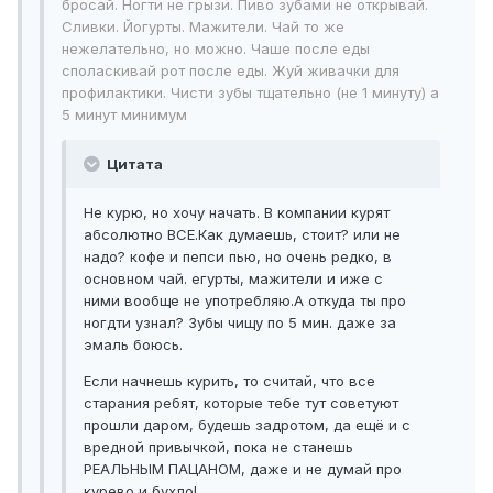
бросай. Ногти не грызи. Пиво зубами не открывай.
Сливки. Йогурты. Мажители. Чай то же
нежелательно, но можно. Чаше после еды
споласкивай рот после еды. Жуй живачки для
профилактики. Чисти зубы тщательно (не 1 минуту) а
5 минут минимум
Цитата
Не курю, но хочу начать. В компании курят
абсолютно ВСЕ.Как думаешь, стоит? или не
надо? кофе и пепси пью, но очень редко, в
основном чай. егурты, мажители и иже с
ними вообще не употребляю.А откуда ты про
ногдти узнал? Зубы чищу по 5 мин. даже за
эмаль боюсь.
Если начнешь курить, то считай, что все
старания ребят, которые тебе тут советуют
прошли даром, будешь задротом, да ещё и с
вредной привычкой, пока не станешь
РЕАЛЬНЫМ ПАЦАНОМ, даже и не думай про
курево и бухло!