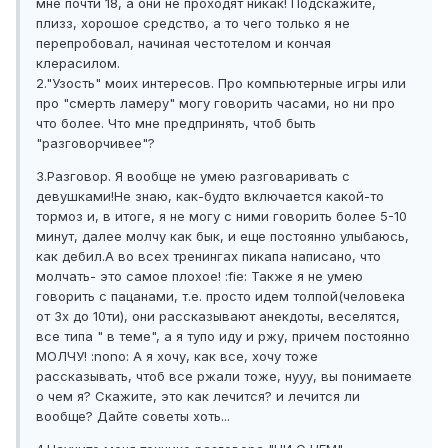
мне почти 18, а они не проходят никак! Подскажите,
плизз, хорошое средство, а то чего только я не
перепробовал, начиная честотелом и кончая
клерасилом.
2."Узость" моих интересов. Про компьютерные игры или
про "смерть ламеру" могу говорить часами, но ни про
что более. Что мне предпринять, чтоб быть
"разговорчивее"?
3.Разговор. Я вообще не умею разговаривать с
девушками!Не знаю, как-будто включается какой-то
тормоз и, в итоге, я не могу с ними говорить более 5-10
минут, далее молчу как бык, и еще постоянно улыбаюсь,
как дебил.А во всех тренингах пикапа написано, что
молчать- это самое плохое! :fie: Также я не умею
говорить с пацанами, т.е. просто идем толпой(человека
от 3х до 10ти), они рассказывают анекдоты, веселятся,
все типа " в теме", а я тупо иду и ржу, причем постоянно
МОЛЧУ! :nono: А я хочу, как все, хочу тоже
рассказывать, чтоб все ржали тоже, нууу, вы понимаете
о чем я? Скажите, это как лечится? и лечится ли
вообще? Дайте советы хоть...