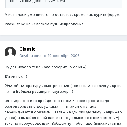
но я в этом деле не БУМ-БУМ
А вот здесь уже ничего не остается, кроме как курить форум.
Удачи тебе на нелегком пути исправления.
Classic
Опубликовано:
10 сентября 2006
Ну для начала тебе надо поверить в себя =)
1)Угри пох =)
2)читай литературу , смотри телик (новости и discavery , sport
) и т.д Вобщем расширяй кругазор =)
3)Поверь это всё пройдёт с опытом =) тебе проста надо
разговаривать с девушками =) пытайся с начала
перекидыватся фразами .. затем найди общую тему (например
учёба) и пытайся с ней как можно дольше об этом болтать =)
тока не переусердствуй .Вобщем тут тебе надо (выражаясь на