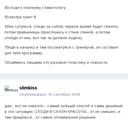
8)сходи к платному стамотологу
9)смотри пункт 8
10)не сутулься, следи за собой, первое время будет тяжело,
потом привыкнешь.(прислонись к стене спиной, а потом
отойди от нее, вот так ты должен ходить)
11)иди в качалку и там посоветуйся с тренером, он составит
для тебя программу
12)займись танцами это разовьет пластику и ловкость.
slimkiss
Опубликовано:
10 сентября 2006
даа... вот не повезло... самый лу4шый способ и самы дешёвый
в это ситуации. СХОДИ В САЛОН КРАСОТЫ... эт не смешно...и
там приценься... эт самое оптимальное решение