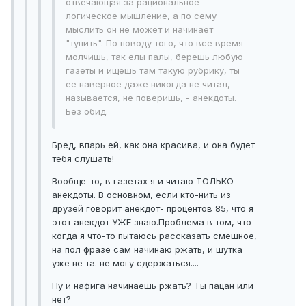
отвечающая за рациональное
логическое мышление, а по сему
мыслить он не может и начинает
"тупить". По поводу того, что все время
молчишь, так елы палы, берешь любую
газеты и ищешь там такую рубрику, ты
ее наверное даже никогда не читал,
называется, не поверишь, - анекдоты.
Без обид.
Бред, впарь ей, как она красива, и она будет
тебя слушать!
Вообще-то, в газетах я и читаю ТОЛЬКО
анекдоты. В основном, если кто-нить из
друзей говорит анекдот- процентов 85, что я
этот анекдот УЖЕ знаю.Проблема в том, что
когда я что-то пытаюсь рассказать смешное,
на пол фразе сам начинаю ржать, и шутка
уже не та. не могу сдержаться....
Ну и нафига начинаешь ржать? Ты пацан или
нет?