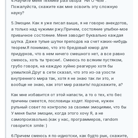
4.Научите меня технике разговора "НИ О ЧЕМ".
Пожалуйста, скажите как мне освоить эту сложную
науку?
5.Эмоции. Как я уже писал выше, я не говорю анекдотов,
а только над чужими ржу.Причем, состояние улыбки-мое
привычное состояние. Меня заводит буквально каждая
шутка. Даже тупые шутки преподов на счет каких-нибудь
теорем.Я понимаю, что это бредовый юмор для
придурков, что в нем ничего смешного нет, а все равно
смеюсь, хоть ты тресни!.. Смеюсь по всяким пустяком,
грубо говоря, на каждую хуйню реагирую хотя бы
ухмылкой.Друг в сети сказал, что это из-за узости
внутреннего мира так, хотя я не знаю так ли это, и
вообще не знаю, как этот мир развить! подскажите, а?
Как мне избавится от этой напасти, а то о тех, кто бес
причины смеется, пословицы ходят. Короче, нужен
рульный совет по контролю за своими эмоциями, что бы
У меня были эмоции, когда этого хочу Я, а не
самопроизвольно.(как у нас, программеров, random
говорится :smile: )
6.Причем смеюсь я по-идиотски, как будто рык, скажите,