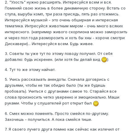
2. "Узость" нужно расширять. Интересуйся всем и вся.
Поменяй свою жизнь в более динамичную сторону. Встать со
стула, вырубы комп, три раза присядь, пять раз отожмись.
Интересуйся музыкой - это очень обширная и интересная
тематика. Интресуйся животным миром - очнь много всяких
интересного. (например живого скорпиона можно заморозить
и через пол года разморозить и хоть бы хны - короче смотри
Дискавери)... Интересуйся всем. Будь живее.
3. Советы ты уже тут по этому поводу получил. От себя
добавлю: будь искренен. (или хотя бы делай вид
)
4. Тут то же этому найчат.
5. Учись рассказыать анекдоты. Сначала договрись с
друзьями, чтобы не так обидно было (ты же будешь
пробовать). Учиться с друганами самое то. Старайся все
слова произносить четко уверенно и эмоционально. Маши
руками. Чтобы у слушателей рот открыт был
6. Смех можно поменять. Просто смейся по-другому.
Захочешь - получиться. А пока смейся тише.
7. Я своего лучего друга помню как сейчас как излечил от