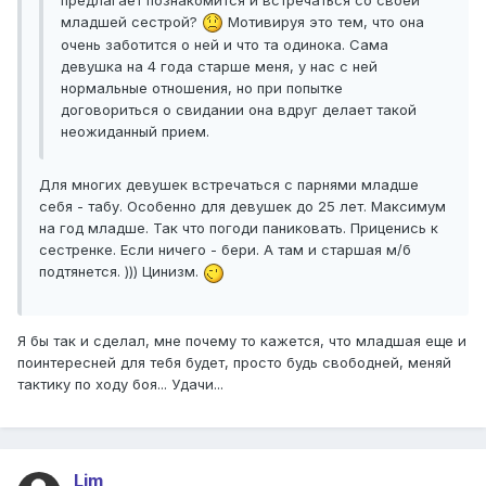
предлагает познакомится и встречаться со своей
младшей сестрой?
Мотивируя это тем, что она
очень заботится о ней и что та одинока. Сама
девушка на 4 года старше меня, у нас с ней
нормальные отношения, но при попытке
договориться о свидании она вдруг делает такой
неожиданный прием.
Для многих девушек встречаться с парнями младше
себя - табу. Особенно для девушек до 25 лет. Максимум
на год младше. Так что погоди паниковать. Приценись к
сестренке. Если ничего - бери. А там и старшая м/б
подтянется. ))) Цинизм.
Я бы так и сделал, мне почему то кажется, что младшая еще и
поинтересней для тебя будет, просто будь свободней, меняй
тактику по ходу боя... Удачи...
Lim