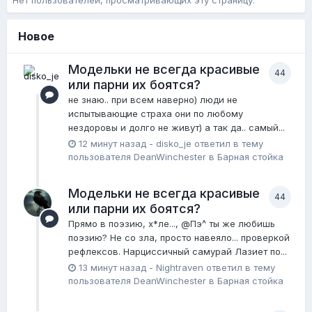
Новое
Модельки не всегда красивые
44
или парни их боятся?
не знаю.. при всем наверно) люди не
испытывающие страха они по любому
нездоровы и долго не живут) а так да.. самый...
12 минут назад
-
disko_je
ответил в тему
пользователя
DeanWinchester
в
Барная стойка
Модельки не всегда красивые
44
или парни их боятся?
Прямо в поэзию, х*ле..., @Пэ^ ты же любишь
поэзию? Не со зла, просто навеяло... проверкой
рефлексов. Нарциссичный самурай Лазиет по...
13 минут назад
-
Nightraven
ответил в тему
пользователя
DeanWinchester
в
Барная стойка