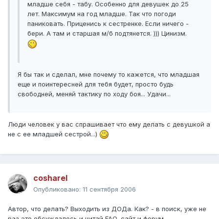
младше себя - табу. Особенно для девушек до 25
лет. Максимум на год младше. Так что погоди
паниковать. Приценись к сестренке. Если ничего -
бери. А там и старшая м/б подтянется. ))) Цинизм.
Я бы так и сделал, мне почему то кажется, что младшая
еще и поинтересней для тебя будет, просто будь
свободней, меняй тактику по ходу боя... Удачи...
Люди человек у вас спрашивает что ему делать с девушкой а
не с ее младшей сестрой...)
cosharel
Опубликовано:
11 сентября 2006
Автор, что делать? Выходить из ДОДа. Как? - в поиск, уже не
раз это обсуждалось и читай FAQ, сайт и форум.