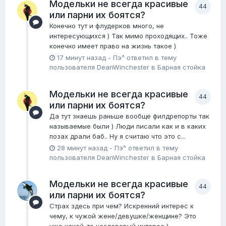
Модельки не всегда красивые
44
или парни их боятся?
Конечно тут и флудерков много, не
интересующихся ) Так мимо проходящих.. Тоже
конечно имеет право на жизнь такое )
17 минут назад
-
Пэ^
ответил в тему
пользователя
DeanWinchester
в
Барная стойка
Модельки не всегда красивые
44
или парни их боятся?
Да тут знаешь раньше вообще филдрепорты так
называемые были ) Люди писали как и в каких
позах драли баб.. Ну я считаю что это с...
28 минут назад
-
Пэ^
ответил в тему
пользователя
DeanWinchester
в
Барная стойка
Модельки не всегда красивые
44
или парни их боятся?
Страх здесь при чем? Искренний интерес к
чему, к чужой жене/девушке/женщине? Это
уже какой-то нездоровый интерес )