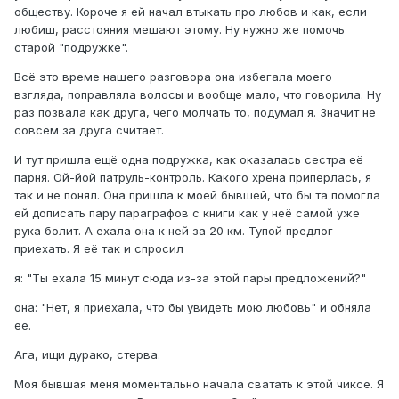
обществу. Короче я ей начал втыкать про любов и как, если
любиш, расстояния мешают этому. Ну нужно же помочь
старой "подружке".
Всё это време нашего разговора она избегала моего
взгляда, поправляла волосы и вообще мало, что говорила. Ну
раз позвала как друга, чего молчать то, подумал я. Значит не
совсем за друга считает.
И тут пришла ещё одна подружка, как оказалась сестра её
парня. Ой-йой патруль-контроль. Какого хрена приперлась, я
так и не понял. Она пришла к моей бывшей, что бы та помогла
ей дописать пару параграфов с книги как у неё самой уже
рука болит. А ехала она к ней за 20 км. Тупой предлог
приехать. Я её так и спросил
я: "Ты ехала 15 минут сюда из-за этой пары предложений?"
она: "Нет, я приехала, что бы увидеть мою любовь" и обняла
её.
Ага, ищи дурако, стерва.
Моя бывшая меня моментально начала сватать к этой чиксе. Я