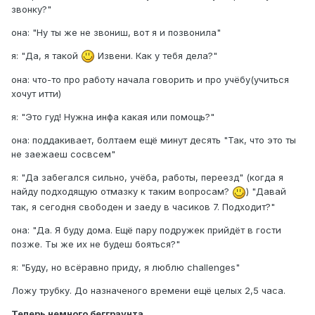
звонку?"
она: "Ну ты же не звониш, вот я и позвонила"
я: "Да, я такой
Извени. Как у тебя дела?"
она: что-то про работу начала говорить и про учёбу(учиться
хочут итти)
я: "Это гуд! Нужна инфа какая или помощь?"
она: поддакивает, болтаем ещё минут десять "Так, что это ты
не заежаеш сосвсем"
я: "Да забегался сильно, учёба, работы, переезд" (когда я
найду подходящую отмазку к таким вопросам?
) "Давай
так, я сегодня свободен и заеду в часиков 7. Подходит?"
она: "Да. Я буду дома. Ещё пару подружек прийдёт в гости
позже. Ты же их не будеш бояться?"
я: "Буду, но всёравно приду, я люблю challenges"
Ложу трубку. До назначеного времени ещё целых 2,5 часа.
Теперь немного бегграунта