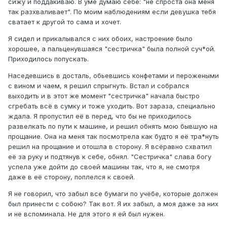
сижу и поддакиваю. В уме думаю себе: "не спроста она меня
так разхваливает". По моим наблюдениям если девушка тебя
сватает к другой то сама и хочет.
Я сидел и прикалывался с них обоих, настроение было
хорошее, а пальценувшаяся "сестричка" была полной суч*ой.
Приходилось попускать.
Наседевшись в досталь, обьевшись конфетами и перожеными
с вином и чаем, я решил спрыгнуть. Встал и собрался
выходить и в этот же момент "сестричка" начала быстро
сгребать всё в сумку и тоже уходить. Вот зараза, специально
ждала. Я пропустил её в перед, что бы не приходилось
развелкать по пути к машине, и решил обнять мою бывшую на
прощание. Она на меня так посмотрела как будто я её тра*нуть
решил на прощание и отошла в сторону. Я всёравно схватил
её за руку и подтянув к себе, обнял. "Сестричка" слава богу
успела уже дойти до своей машины так, что я, не смотря
даже в её сторону, поплелся к своей.
Я не говорил, что забыл все бумаги по учёбе, которые должен
был принести с собою? Так вот. Я их забыл, а моя даже за них
и не вспоминала. Не для этого я ей был нужен.