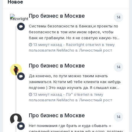
Новое
Про бизнес в Москве
14
Системы безопасности в банках,и проекты по
безопасности в том или ином офисе, чтобы
банк не грабанули. Но я не советую какую-то...
13 минут назад
-
Razorlight
ответил в тему
пользователя
NeMacho
в
Личностный рост
Про бизнес в Москве
14
Да конечно, по пути можно таким начать
заниматься. Кстати мб тебе клиента как нибудь
подгоню ) Это надо изучать да. Я слышал как...
13 минут назад
-
Пэ^
ответил в тему
пользователя
NeMacho
в
Личностный рост
Про бизнес в Москве
14
Нет понимания где брать и куда сбывать +
серьёзный конкурент в виде wb и ozon, поэтому