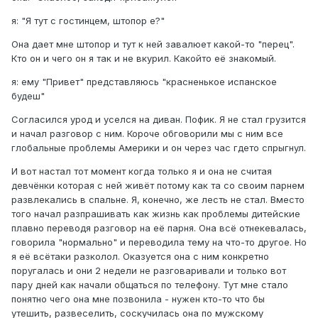
я: "Я тут с гостинцем, штопор е?"
Она дает мне штопор и тут к ней завалюет какой-то "перец".
Кто он и чего он я так и не вкурил. Какойто её знакомый.
я: ему "Привет" представляюсь "красненькое испанское
будеш"
Согласился урод и уселся на диван. Пофик. Я не стал грузится
и начал разговор с ним. Короче обговорили мы с ним все
глобальные проблемы Америки и он через час гдето спрыгнул.
И вот настал тот момент когда только я и она не считая
девчёнки которая с ней живёт потому как та со своим парнем
развлекались в спальне. Я, конечно, же лесть не стал. Вместо
того начал разпрашивать как жизнь как проблемы дитейские
плавно переводя разговор на её парня. Она всё отнекевалась,
говорила "нормально" и переводила тему на что-то другое. Но
я её всётаки разколол. Оказуется она с ним конкретно
поругалась и они 2 недели не разговаривали и только вот
пару дней как начали общаться по телефону. Тут мне стало
понятно чего она мне позвонила - нужен кто-то что бы
утешить, развеселить, соскучилась она по мужскому