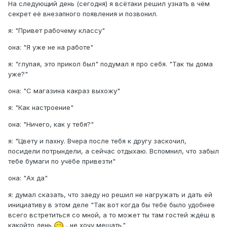
На следующий день (сегодня) я всётаки решил узнать в чём
секрет её внезапного появления и позвонил.
я: "Привет рабочему классу"
она: "Я уже не на работе"
я: "глупая, это прикол был" подумал я про себя. "Так ты дома
уже?"
она: "С магазина какраз выхожу"
я: "Как настроение"
она: "Ничего, как у тебя?"
я: "Цвету и пахну. Вчера после тебя к другу заскочил,
посидели потрындели, а сейчас отдыхаю. Вспомнил, что забыл
тебе бумаги по учёбе привезти"
она: "Ах да"
я: думал сказать, что заеду но решил не нагружать и дать ей
инициативу в этом деле "Так вот когда бы тебе было удобнее
всего встретиться со мной, а то может ты там гостей ждёш в
какойто день
, не хочу мешать."