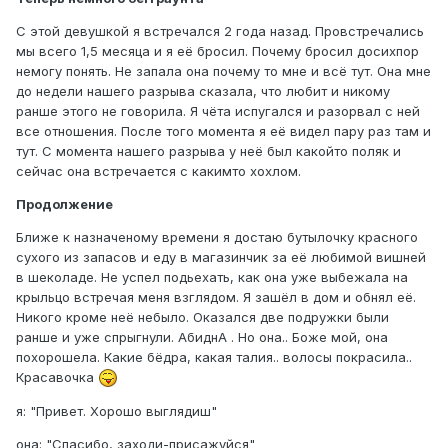
С этой девушкой я встречался 2 года назад. Провстречались
мы всего 1,5 месяца и я её бросил. Почему бросил досихпор
немогу понять. Не запала она почему то мне и всё тут. Она мне
до недели нашего разрыва сказала, что любит и никому
ранше этого не говорила. Я чёта испугался и разорвал с ней
все отношения. После того момента я её видел пару раз там и
тут. С момента нашего разрыва у неё был какойто поляк и
сейчас она встречается с какимто хохлом.
Продолжение
Ближе к назначеному времени я достаю бутылочку красного
сухого из запасов и еду в магазинчик за её любимой вишней
в шеколаде. Не успел подьехать, как она уже выбежала на
крыльцо встречая меня взглядом. Я зашёл в дом и обнял её.
Никого кроме неё небыло. Оказался две подружки были
ранше и уже спрыгнули. АбиднА . Но она.. Боже мой, она
похорошела. Какие бёдра, какая талия.. волосы покрасила..
Красавочка
я: "Привет. Хорошо выглядиш"
она: "Спасибо, заходи-присажуйся"