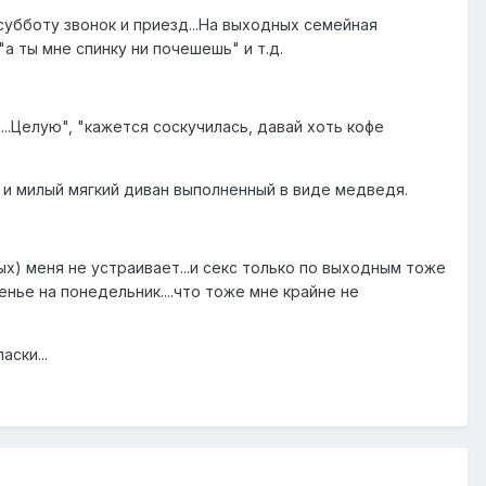
в субботу звонок и приезд...На выходных семейная
"а ты мне спинку ни почешешь" и т.д.
..Целую", "кажется соскучилась, давай хоть кофе
, и милый мягкий диван выполненный в виде медведя.
х) меня не устраивает...и секс только по выходным тоже
сенье на понедельник....что тоже мне крайне не
аски...