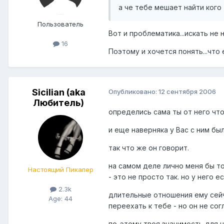
а че тебе мешает найти кого 
Пользователь
Вот и проблематика...искать не 
16
Поэтому и хочется понять...что 
Sicilian (aka
Опубликовано:
12 сентября 2006
Любитель)
определись сама ты от него чт
и еще наверняка у Вас с ним бы
так что же он говорит.
на самом деле лично меня бы то
Настоящий Пикапер
- это не просто так. но у него ес
2.3k
длительные отношения ему сейч
Age: 44
переехать к тебе - но он не сог
по-этому твоя значимость для н