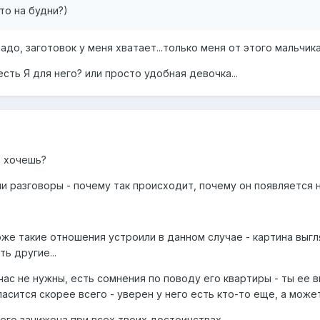
то на будни?)
надо, заготовок у меня хватает...только меня от этого мальчика
есть Я для него? или просто удобная девочка...
о хочешь?
ли разговоры - почему так происходит, почему он появляется
же такие отношения устроили в данном случае - картина выгл
ть другие...
ас не нужны, есть сомнения по поводу его квартиры - ты ее 
ласится скорее всего - уверен у него есть кто-то еще, а может 
его занижена при всех твоих достоинствах.