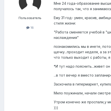
Мне 24 года-образование высшее
получалось так, что я занимаюсь
Ему 31 год- умен, красив, амби
Пользователь
стиля жизни:
16
"Работа сменяется учебой в "шк
наслаждения"
познакомились мы в инете, пото
щечку...проходит неделя, а за 
что только выходит с работы, я 
*И тут надо пояснить...живет о
...в тот вечер я вместо заплани
Заскочила в гипермаркет, купила
Мило поужинали, начали смотрет
Утром конечно же проспали,у ме
)))