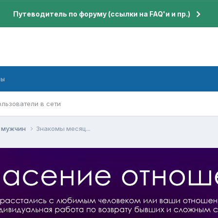
Путеводитель по форуму (ссылки на FAQ'и и пр.)
бы
ользователи в сети
я мужчин
Знакомы месяц...