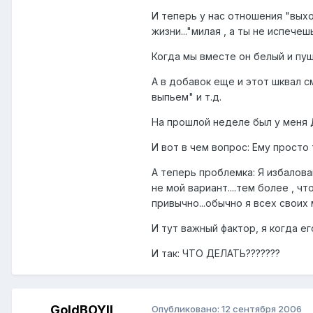
И теперь у нас отношения "выход
жизни..."милая , а ты не испече
Когда мы вместе он белый и пуш
А в добавок еще и этот шквал с
выпьем" и т.д.
На прошлой неделе был у меня Д
И вот в чем вопрос: Ему просто т
А теперь проблемка: Я избалова
не мой вариант....тем более , ч
привычно...обычно я всех своих 
И тут важный фактор, я когда ег
И так: ЧТО ДЕЛАТЬ???????
GoldBOYII
Опубликовано:
12 сентября 2006