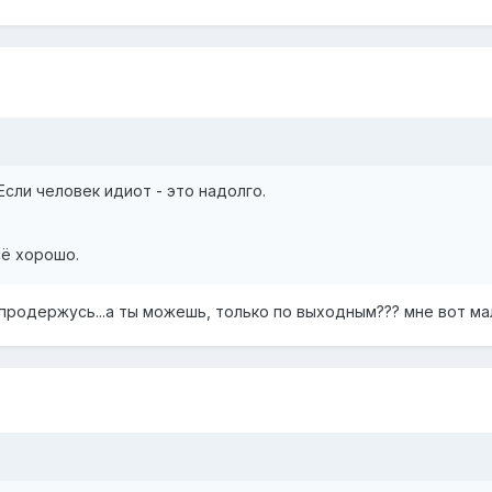
Если человек идиот - это надолго.
сё хорошо.
е продержусь...а ты можешь, только по выходным??? мне вот м