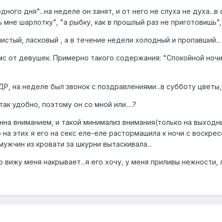
ного дня"...на неделе он занят, и от него не слуха не духа...
шь мне шарлотку", "а рыбку, как в прошлый раз не приготовишь",
истый, ласковый , а в течение недели холодный и пропавший...
мс от девушек. Примерно такого содержания: "Спокойной ночи.
Р, на неделе был звонок с поздравлениями...в субботу цветы
ак удобно, поэтому он со мной или.....?
нна вниманием, и такой минимализ внимания(только на выходны
то на этих я его на секс еле-еле растормашила к ночи с воскре
мужчин из кровати за шкурни вытаскивала...
о вижу меня накрывает...я его хочу, у меня приливы нежности, л