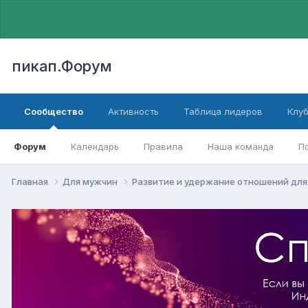
пикап.Форум
Сообщество
Активность
Таблица лидеров
Клу
Форум
Календарь
Правила
Наша команда
П
Главная
Для мужчин
Pазвитие и удержание отношений дл