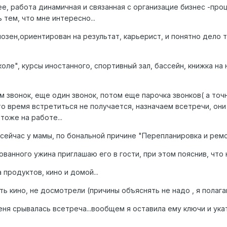
, работа динамичная и связанная с организацие бизнес -проце
 тем, что мне интересно...
циозен,ориентирован на результат, карьерист, и понятно дело
оле", курсы иностанного, спортивный зал, бассейн, книжка на 
м звонок, еще один звонок, потом еще парочка звонков( а точ
это время встретиться не получается, назначаем всетречи, он
тоже на работе...
н сейчас у мамы, по бональной причине "Перепланировка и рем
рованного ужина приглашаю его в гости, при этом пояснив, что 
 продуктов, кино и домой...
ь кино, не досмотрели (причины объяснять не надо , я полагаю
ня срывалась всетреча...вообщем я оставила ему ключи и ука