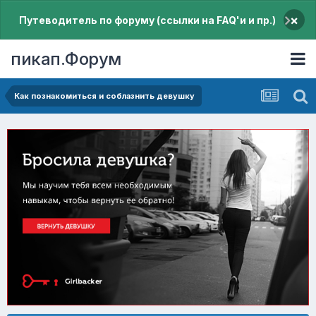
×
Путеводитель по форуму (ссылки на FAQ'и и пр.)
пикап.Форум
Как познакомиться и соблазнить девушку