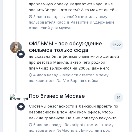
проблемную собаку. Радоваться надо, а не
звонить Уверен, что геем? А то может он ей...
3 часа назад
-
ivans00
ответил в тему
пользователя
Касс
в
Pазвитие и удержание
отношений для мужчин
ФИЛЬМЫ - все обсуждение
2622
фильмов только сюда
не сказала бы, в фильме очень много деталей
про детство Майкла. актер (его родной
племяник) выложился на 200%, даже его...
4 часа назад
-
Medlock
ответил в тему
пользователя
Da_V
в
Барная стойка
Про бизнес в Москве
14
Системы безопасности в банках,и проекты по
безопасности в том или ином офисе, чтобы
банк не грабанули. Но я не советую какую-то...
5 часов назад
-
Razorlight
ответил в тему
пользователя
NeMacho
в
Личностный рост